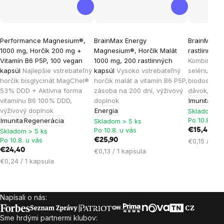
Priemerné
Priemerné
Priemern
Performance Magnesium®,
BrainMax Energy
BrainMax Z
hodnotenie
hodnotenie
hodnoten
1000 mg, Horčík 200 mg +
Magnesium®, Horčík Malát
rastlinných
produktu
produktu
produktu
Vitamín B6 P5P, 100 vegan
1000 mg, 200 rastlinných
Kombinácia
je
je
je
kapsúl
Najlepšie vstrebateľný
kapsúl
Vysoko vstrebateľný
selénu vo 
horčík bisglycinát MagChel®
horčík malát a vitamín B6 P5P,
biodostupn
4,8
4,8
4,8
53% DDD + Aktívna forma
zásoba na 200 dní, výživový
dávok, výž
z
z
z
vitamínu B6 100% DDD,
doplnok
Imunita
5
5
5
výživový doplnok
Energia
Skladom > 
hviezdičiek.
hviezdičiek.
hviezdičie
Po 10.8. u 
Imunita
Regenerácia
Skladom > 5 ks
Po 10.8. u vás
€15,45
Skladom > 5 ks
Po 10.8. u vás
€25,90
Jednotková
€0,15 / 1 k
€24,40
Jednotková
cena:
€0,13 / 1 kapsula
Jednotková
cena:
€0,24 / 1 kapsula
cena:
Napísali o nás:
Zápätie
Sme hrdými partnermi klubov: