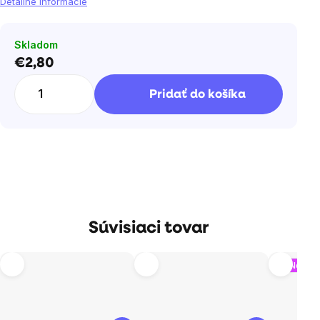
Detailné informácie
Skladom
€2,80
Jednotková
cena:
Pridať do košíka
Súvisiaci tovar
Nový o