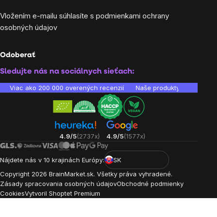
Vložením e-mailu súhlasíte s
podmienkami ochrany
osobných údajov
Odoberať
Sledujte nás na sociálnych sieťach:
Viac ako 200 000 overených recenzií
Naše produkty sú laborató
4.9/5
(2737x)
4.9/5
(1577x)
Nájdete nás v 10 krajinách Európy:
SK
Copyright
2026
BrainMarket.sk. Všetky práva vyhradené.
Zásady spracovania osobných údajov
Obchodné podmienky
Cookies
Vytvoril Shoptet Premium