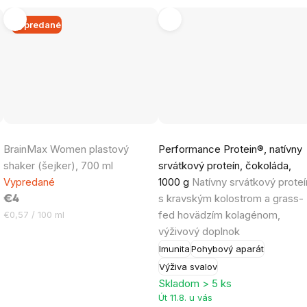
Vypredané
Priemerné
BrainMax Women plastový
Performance Protein®, natívny
hodnotenie
shaker (šejker), 700 ml
srvátkový proteín, čokoláda,
produktu
Vypredané
1000 g
Natívny srvátkový proteí
je
s kravským kolostrom a grass-
€4
4,7
Jednotková
fed hovädzím kolagénom,
€0,57 / 100 ml
z
cena:
výživový doplnok
5
Imunita
Pohybový aparát
hviezdičiek.
Výživa svalov
Skladom > 5 ks
Út 11.8. u vás