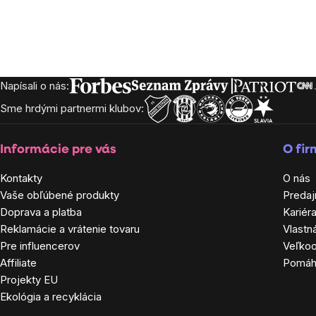
cena:
Napísali o nás:
Zápätie
Sme hrdými partnermi klubov:
Informácie pre vás
O fi
Kontakty
O nás
Vaše obľúbené produkty
Predaj
Doprava a platba
Kariér
Reklamácie a vrátenie tovaru
Vlastn
Pre influencerov
Veľko
Affiliate
Pomá
Projekty EU
Ekológia a recyklácia