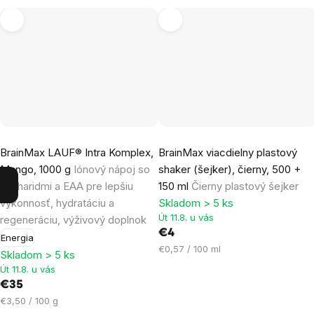
Priemerné
Priemerné
BrainMax LAUF® Intra Komplex,
BrainMax viacdielny plastový
hodnotenie
hodnotenie
Mango, 1000 g
Iónový nápoj so
shaker (šejker), čierny, 500 +
produktu
produktu
sacharidmi a EAA pre lepšiu
150 ml
Čierny plastový šejker
je
je
výkonnosť, hydratáciu a
Skladom > 5 ks
5,0
5,0
Út 11.8. u vás
regeneráciu, výživový doplnok
z
z
€4
Energia
5
5
Jednotková
€0,57 / 100 ml
Skladom > 5 ks
hviezdičiek.
hviezdičiek.
cena:
Út 11.8. u vás
€35
Jednotková
€3,50 / 100 g