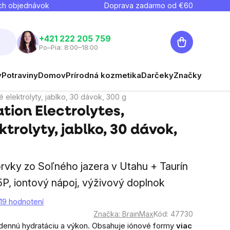
ch objednávok
Doprava zadarmo od €
60
Nákupný
+421 222 205 759
Po–Pia: 8:00–18:00
košík
y
Potraviny
Domov
Prírodná kozmetika
Darčeky
Značky
 elektrolyty, jablko, 30 dávok, 300 g
tion Electrolytes,
trolyty, jablko, 30 dávok,
prvky zo Soľného jazera v Utahu + Taurín
5P, iontový nápoj, výživový doplnok
19 hodnotení
Značka:
BrainMax
Kód:
47730
odennú hydratáciu a výkon. Obsahuje iónové formy
viac