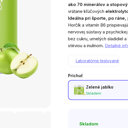
produktu
ako 70 minerálov a stopový
je
vrátane kľúčových
elektrolyt
4,8
Ideálna pri športe, po ráne,
z
Horčík a vitamín B6 prispievaj
5
nervovej sústavy a psychickej
hviezdičiek.
bez cukru, umelých sladidiel 
stéviou a inulínom.
Detailné in
Laboratórne testované
Príchuť
Zelené jablko
Skladem
Skladom