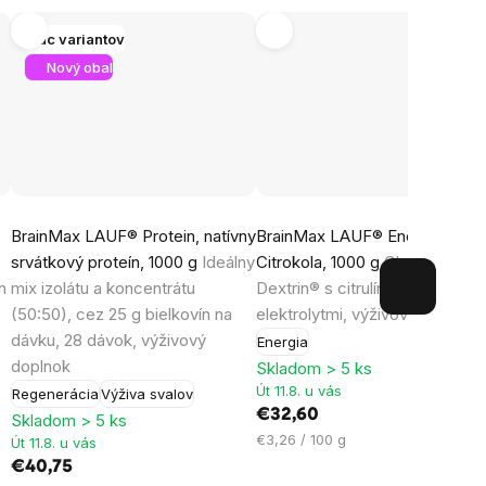
Viac variantov
Nový obal
Priemerné
BrainMax LAUF® Protein, natívny
BrainMax LAUF® Energy,
hodnotenie
srvátkový proteín, 1000 g
Ideálny
Citrokola, 1000 g
Cluster
produktu
n
mix izolátu a koncentrátu
Dextrin® s citrulínom a
je
(50:50), cez 25 g bielkovín na
elektrolytmi, výživový doplnok
4,2
dávku, 28 dávok, výživový
Energia
z
doplnok
Skladom > 5 ks
5
Út 11.8. u vás
Regenerácia
Výživa svalov
hviezdičiek.
€32,60
Skladom > 5 ks
Jednotková
€3,26 / 100 g
Út 11.8. u vás
cena:
€40,75