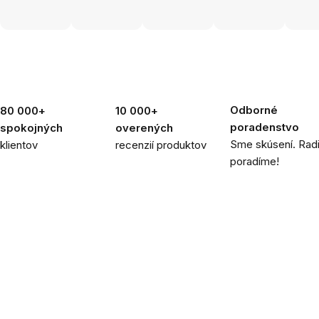
Odborné
80 000+
10 000+
poradenstvo
spokojných
overených
Sme skúsení. Rad
klientov
recenzií produktov
poradíme!