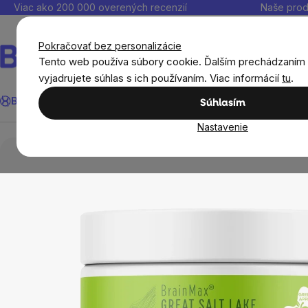
Prejsť
Viac ako 200 000 overených recenzií
Naše prod
na
obsah
Pokračovať bez personalizácie
Tento web používa súbory cookie. Ďalším prechádzaním
vyjadrujete súhlas s ich používaním. Viac informácií
tu
.
Hľadať
BrainMax®
Leto
Ušetri
Ciele
Výživové doplnky
Výhodné 
Súhlasím
Nastavenie
BrainMax®
BrainMax® výživové doplnky
M