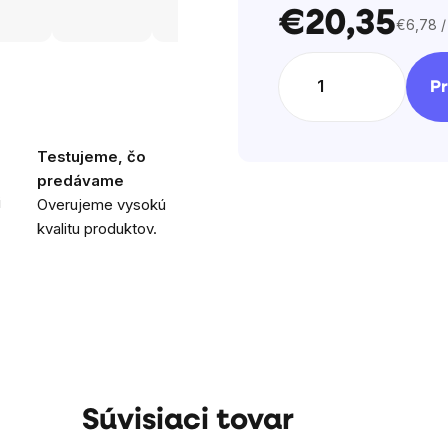
€20,35
€6,78 /
Jednot
cena:
Pr
Testujeme, čo
predávame
i
Overujeme vysokú
kvalitu produktov.
Súvisiaci tovar