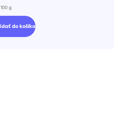
 100 g
ková
idať do košíka