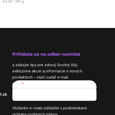
Jednotková
€4,08 / 100 g
cena:
Prihláste sa na odber noviniek
a získajte tipy pre zdravý životný štýl,
exkluzívne akcie aj informácie o nových
produktoch – stačí zadať e‑mail.
Email
t.sk
Vložením e-mailu súhlasíte s
podmienkami
ochrany osobných údajov