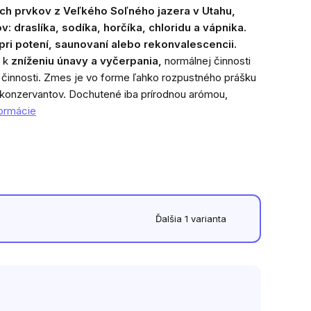
ch prvkov z Veľkého Soľného jazera v Utahu,
ov: draslíka, sodíka, horčíka, chloridu a vápnika.
 pri potení, saunovaní alebo rekonvalescencii.
ú k
zníženiu únavy a vyčerpania,
normálnej činnosti
 činnosti. Zmes je vo forme ľahko rozpustného prášku
a konzervantov. Dochutené iba prírodnou arómou,
formácie
Ďalšia 1 varianta