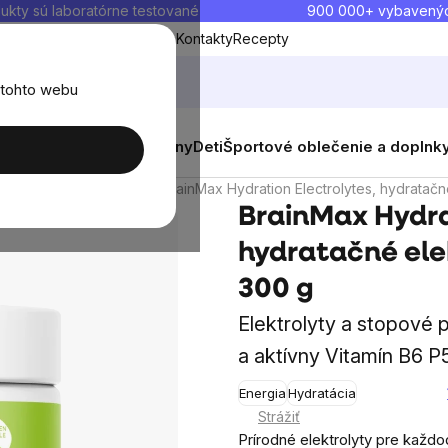
ukty sú laboratórne testované
900 000+ vybavený
Blog
O nás
Doprava a platba
Kontakty
Recepty
 tohto webu
balenia
Novinky
Muži
Ženy
Deti
Športové oblečenie a doplnk
inerály, elektrolyty
BrainMax Hydration Electrolytes, hydratačné
BrainMax Hydra
hydratačné elek
300 g
Elektrolyty a stopové 
a aktívny Vitamín B6 P
Energia
Hydratácia
Priemerné
Strážiť
hodnotenie
Prírodné elektrolyty pre každ