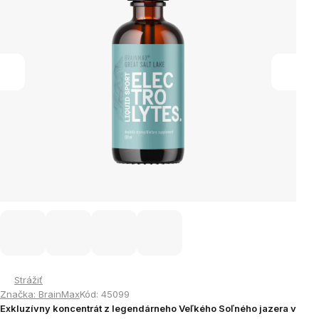
Strážiť
Značka:
BrainMax
Kód:
45099
Exkluzívny koncentrát z legendárneho Veľkého Soľného jazera v