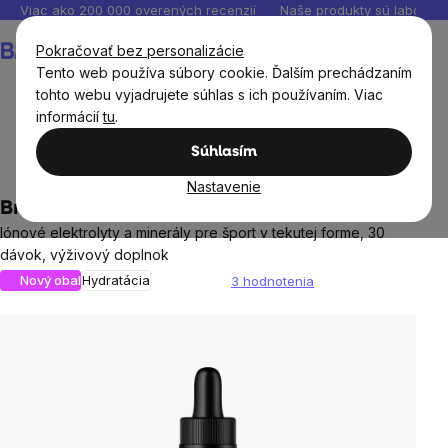
Prejsť
Viac ako 200 000 overených recenzií
Naše produkty sú laborató
na
Nákupný
Pokračovať bez personalizácie
obsah
košík
Tento web používa súbory cookie. Ďalším prechádzaním
tohto webu vyjadrujete súhlas s ich používaním. Viac
informácií
tu
.
BrainMax®
BrainMax® výživové doplnky
Minerály,
Súhlasím
elektrolyty
Nastavenie
BrainMax Liquid Sport Electrolytes, 120 ml
Iónové elektrolyty a minerály pre šport v tekutej forme, 30
dávok, výživový doplnok
Nový obal
Hydratácia
3 hodnotenia
Priemerné
hodnotenie
produktu
je
5,0
z
5
hviezdičiek.