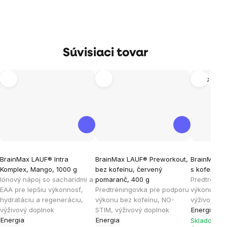
Súvisiaci tovar
Viac vari
Priemerné
Priemerné
Priemern
BrainMax LAUF® Intra
BrainMax LAUF® Preworkout,
BrainMax L
hodnotenie
hodnotenie
hodnoten
Komplex, Mango, 1000 g
bez kofeínu, červený
s kofeínom
produktu
produktu
produktu
Iónový nápoj so sacharidmi a
pomaranč, 400 g
Predtrénin
je
je
je
EAA pre lepšiu výkonnosť,
Predtréningovka pre podporu
výkonu s k
hydratáciu a regeneráciu,
výkonu bez kofeínu, NO-
výživový d
5,0
5,0
3,5
výživový doplnok
STIM, výživový doplnok
Energia
z
z
z
Energia
Energia
Skladom > 
5
5
5