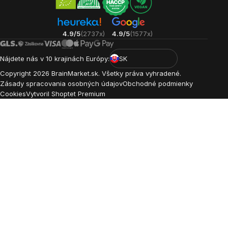
4.9/5
(2737x)
4.9/5
(1577x)
Nájdete nás v 10 krajinách Európy:
SK
Copyright
2026
BrainMarket.sk. Všetky práva vyhradené.
Zásady spracovania osobných údajov
Obchodné podmienky
Cookies
Vytvoril Shoptet Premium