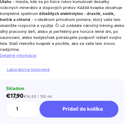
Utahu
- miesta, kde sa po tisíce rokov kumulovali desiatky
vzácnych minerálov a stopových prvkov. Každá kvapka obsahuje
kompletné spektrum
dôležitých elektrolytov - draslík, sodík,
horčík a chlorid
- v ideálnom prírodnom pomere, ktorý vaše telo
okamžite rozpozná a využije. Či už zvládate náročný tréning alebo
dlhý pracovný deň, alebo je perfektný pre horúce letné dni, po
saunovaní, alebo kedykoľvek potrebujete podporiť reštart svojho
tela. Stačí niekoľko kvapiek a pocítite, ako sa vaše telo znovu
nadýchne.
Detailné informácie
Laboratórne testované
Skladom
€17,90
€14,92 / 100 ml
Jednotková
cena:
Pridať do košíka