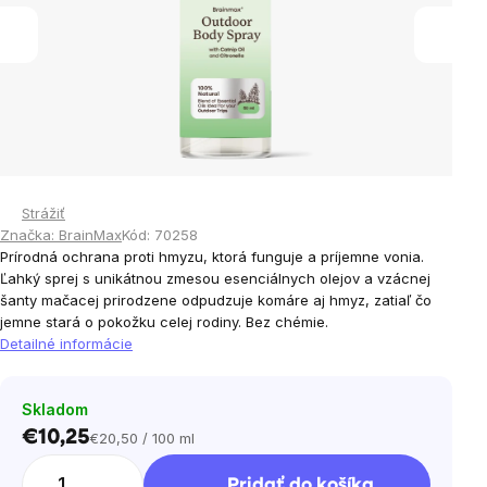
Strážiť
Značka:
BrainMax
Kód:
70258
Prírodná ochrana proti hmyzu, ktorá funguje a príjemne vonia.
Ľahký sprej s unikátnou zmesou esenciálnych olejov a vzácnej
šanty mačacej prirodzene odpudzuje komáre aj hmyz, zatiaľ čo
jemne stará o pokožku celej rodiny. Bez chémie.
Detailné informácie
Skladom
€10,25
€20,50 / 100 ml
Jednotková
cena:
Pridať do košíka