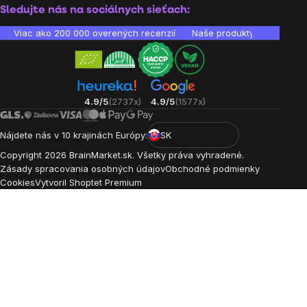
Sledujte nás na sociálnych sieťach:
Viac ako 200 000 overených recenzií
Naše produkty sú laborató
4.9/5
(2737x)
4.9/5
(1577x)
Nájdete nás v 10 krajinách Európy:
SK
Copyright
2026
BrainMarket.sk. Všetky práva vyhradené.
Zásady spracovania osobných údajov
Obchodné podmienky
Cookies
Vytvoril Shoptet Premium