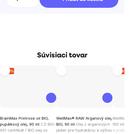
Súvisiaci tovar
–19 %
Vypreda
Priemerné
BrainMax Primrose oil BIO,
WellMax® RAW Arganový olej,
WellMax® K
hodnotenie
pupálkový olej, 90 ml
CZ-BIO-
BIO, 90 ml
Olej z arganových
100 ml
Toni
produktu
001 certifikát / BIO olej zo
jadier pre hydratáciu a výživu
a proti vyp