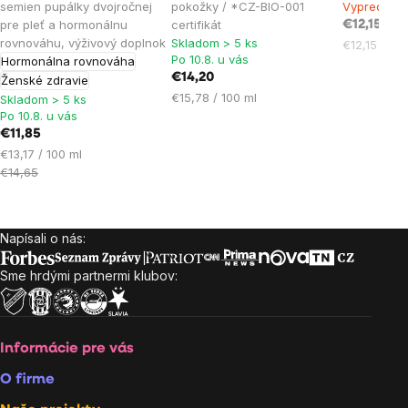
je
semien pupálky dvojročnej
pokožky / *CZ-BIO-001
Vypredané
pre pleť a hormonálnu
certifikát
5,0
€12,15
rovnováhu, výživový doplnok
Skladom > 5 ks
Jednotková
€12,15 / 100
z
Po 10.8. u vás
Hormonálna rovnováha
cena:
5
€14,20
Ženské zdravie
hviezdičiek.
Jednotková
€15,78 / 100 ml
Skladom > 5 ks
cena:
Po 10.8. u vás
€11,85
Jednotková
€13,17 / 100 ml
cena:
€14,65
Napísali o nás:
Zápätie
Sme hrdými partnermi klubov:
Informácie pre vás
O firme