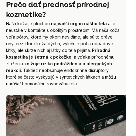
Prečo dať prednosť prírodnej
kozmetike?
Naša koža je plochou
najväčší orgán nášho tela
a je
neustále v kontakte s okolitým prostredím. Má naša koža
veľa pórov, ktoré my okom nevidíme, ale sú to práve
ony, cez ktoré koža dýcha, vylučuje pot a odpadové
látky, ale skrze nich aj látky do tela prijíma.
Prírodná
kozmetika je šetrná k pokožke
, a vďaka prírodnému
zloženiu
znižuje riziko podráždenia a alergických
reakcií
. Taktiež neobsahuje endokrinné disruptory,
ktoré sa často vyskytujú v syntetických látkach a môžu
narúšať hormonálnu rovnováhu tela.