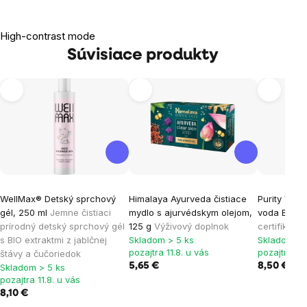
High-contrast mode
Súvisiace produkty
WellMax® Detský sprchový
Himalaya Ayurveda čistiace
Purity Visi
gél, 250 ml
Jemne čistiaci
mydlo s ajurvédskym olejom,
voda BIO, 
prírodný detský sprchový gél
125 g
Výživový doplnok
certifikát
s BIO extraktmi z jablčnej
Skladom > 5 ks
Skladom > 
pozajtra 11.8. u vás
pozajtra 11.
štávy a čučoriedok
5,65 €
8,50 €
Skladom > 5 ks
pozajtra 11.8. u vás
8,10 €