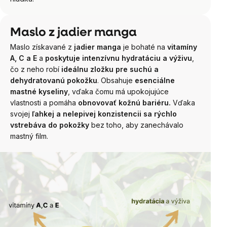
Maslo z jadier manga
Maslo získavané z
jadier manga
je bohaté na
vitamíny
A, C a E
a
poskytuje intenzívnu hydratáciu a výživu
,
čo z neho robí
ideálnu zložku pre suchú a
dehydratovanú pokožku
. Obsahuje
esenciálne
mastné kyseliny
, vďaka čomu má upokojujúce
vlastnosti a pomáha
obnovovať kožnú bariéru.
Vďaka
svojej
ľahkej a nelepivej konzistencii sa rýchlo
vstrebáva do pokožky
bez toho, aby zanechávalo
mastný film.