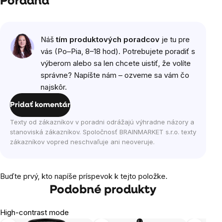
Poradňa
Náš
tím produktových poradcov
je tu pre
vás (Po–Pia, 8–18 hod). Potrebujete poradiť s
výberom alebo sa len chcete uistiť, že volíte
správne? Napíšte nám – ozveme sa vám čo
najskôr.
Pridať komentár
Texty od zákazníkov v poradni odrážajú výhradne názory a
stanoviská zákazníkov. Spoločnosť BRAINMARKET s.r.o. texty
zákazníkov vopred neschvaľuje ani neoveruje.
Buďte prvý, kto napíše príspevok k tejto položke.
Podobné produkty
High-contrast mode