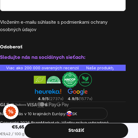
Vložením e-mailu súhlasíte s
podmienkami ochrany
osobných údajov
Odoberať
Sledujte nás na sociálnych sieťach:
Viac ako 200 000 overených recenzií
Naše produkty sú laborató
4.9/5
(2737x)
4.9/5
(1577x)
Nájdete nás v 10 krajinách Európy:
SK
Copyright
2026
BrainMarket.sk. Všetky práva vyhradené.
€5,65
Zásady spracovania osobných údajov
Obchodné podmienky
Strážiť
Jednotková cena:
€9,42 / 100 g
Cookies
Vytvoril Shoptet Premium