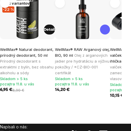
Viac variantov
-22 %
Detail
WellMax® Natural deodorant,
WellMax® RAW Arganový olej,
WellMax® D
prírodný deodorant, 50 ml
BIO, 90 ml
Olej z arganových
valček na 
Prírodný dezodorant s
jadier pre hydratáciu a výživu
ihličkami 
extraktmi z bylín, bez obsahu
pokožky / *CZ-BIO-001
valček prot
alkoholu a sódy
certifikát
zamedzeni
Skladom > 5 ks
Skladom > 5 ks
vlasov
pozajtra 11.8. u vás
pozajtra 11.8. u vás
Skladom > 
pozajtra 11.
6,95 €
8,90 €
14,20 €
10,15 €
Napísali o nás:
Zápätie