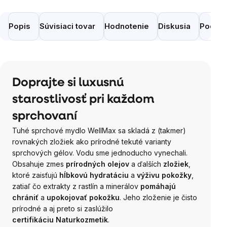
Popis
Súvisiaci tovar
Hodnotenie
Diskusia
Podobn
Doprajte si luxusnú
starostlivosť pri každom
sprchovaní
Tuhé sprchové mydlo WellMax sa skladá z (takmer)
rovnakých zložiek ako prírodné tekuté varianty
sprchových gélov. Vodu sme jednoducho vynechali.
Obsahuje zmes
prírodných olejov
a ďalších
zložiek
,
ktoré zaisťujú
hĺbkovú hydratáciu
a
výživu pokožky
,
zatiaľ čo extrakty z rastlín a minerálov
pomáhajú
chrániť
a
upokojovať pokožku
. Jeho zloženie je čisto
prírodné a aj preto si zaslúžilo
certifikáciu
Naturkozmetik
.