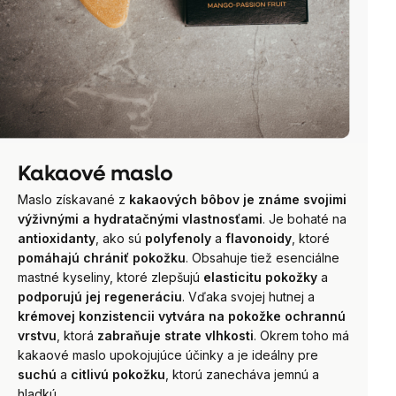
Kakaové maslo
Maslo získavané z
kakaových bôbov je známe svojimi
výživnými a hydratačnými vlastnosťami
. Je bohaté na
antioxidanty
, ako sú
polyfenoly
a
flavonoidy
, ktoré
pomáhajú chrániť pokožku
. Obsahuje tiež esenciálne
mastné kyseliny, ktoré zlepšujú
elasticitu pokožky
a
podporujú jej regeneráciu
. Vďaka svojej hutnej a
krémovej konzistencii vytvára na pokožke ochrannú
vrstvu
, ktorá
zabraňuje strate vlhkosti
. Okrem toho má
kakaové maslo upokojujúce účinky a je ideálny pre
suchú
a
citlivú pokožku
, ktorú zanecháva jemnú a
hladkú.