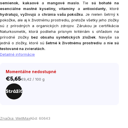
semienok
,
kakaové
a
mangové maslo
. Tie
sú bohaté na
esenciálne mastné kyseliny, vitamíny
a
antioxidanty
, ktoré
hydratujú, vyživujú
a
chránia vašu pokožku
. Je nielen šetrný k
pokožke, ale aj k životnému prostrediu, pretože všetky jeho zložky
sú z prírodných a organických zdrojov. Zárukou je certifikácia
Naturkosmetik, ktorá podlieha prísnym kritériám s ohľadom na
prírodné zložky
bez obsahu syntetických zložiek
. Navyše sa
jedná o zložky, ktoré sú
šetrné k životnému prostrediu
a
nie sú
testované na zvieratách.
Detailné informácie
Momentálne nedostupné
€5,65
€9,42 / 100 g
Jednotková
cena:
Strážiť
Značka:
WellMax
Kód:
60643