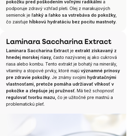
pokožku pred poškodením voľnými radikálmi
a
podporuje zdravý vzhľad pleti. Olej z marakujových
semienok je
ľahký a ľahko sa vstrebáva do pokožky,
čo zaisťuje
hĺbkovú hydratáciu bez pocitu mastnoty
.
Laminara Saccharina Extract
Laminara Saccharina Extract
je
extrakt získavaný z
hnedej morskej riasy,
často nazývanej aj ako cukrová
riasa alebo kombu. Tento extrakt je bohatý na minerály,
vitamíny a stopové prvky, ktoré majú
významné prínosy
pre zdravie pokožky
. Je známy svojimi
hydratačnými
vlastnosťami, pretože pomáha udržiavať vlhkosť v
pokožke a zlepšuje jej pružnosť
. Má tiež schopnosť
regulovať tvorbu mazu,
čo je užitočné pre mastnú a
problematickú pleť.