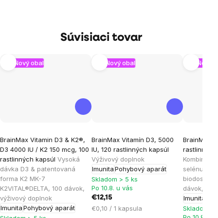
Súvisiaci tovar
Nový obal
Nový obal
Nový o
Priemerné
Priemerné
Priemern
BrainMax Vitamin D3 & K2®,
BrainMax Vitamín D3, 5000
BrainMax Z
hodnotenie
hodnotenie
hodnoten
D3 4000 IU / K2 150 mcg, 100
IU, 120 rastlinných kapsúl
rastlinných
produktu
produktu
produktu
rastlinných kapsúl
Vysoká
Výživový doplnok
Kombinácia
je
je
je
dávka D3 & patentovaná
Imunita
Pohybový aparát
selénu vo 
forma K2 MK-7
biodostupn
4,9
5,0
4,8
Skladom > 5 ks
Po 10.8. u vás
K2VITAL®DELTA, 100 dávok,
dávok, výž
z
z
z
výživový doplnok
€12,15
Imunita
5
5
5
Imunita
Pohybový aparát
Jednotková
€0,10 / 1 kapsula
Skladom > 
hviezdičiek.
hviezdičiek.
hviezdičie
Po 10.8. u 
cena: