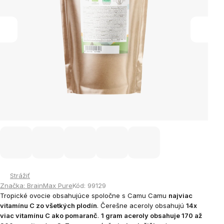
Strážiť
Značka:
BrainMax Pure
Kód:
99129
Tropické ovocie obsahujúce spoločne s Camu Camu
najviac
vitamínu C zo všetkých plodín
. Čerešne aceroly obsahujú
14x
viac vitamínu C ako pomaranč
.
1 gram aceroly obsahuje 170 až