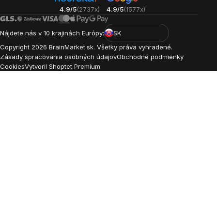
4.9/5
(2737x)
4.9/5
(1577x)
Nájdete nás v 10 krajinách Európy:
SK
Copyright
2026
BrainMarket.sk. Všetky práva vyhradené.
Zásady spracovania osobných údajov
Obchodné podmienky
Cookies
Vytvoril Shoptet Premium