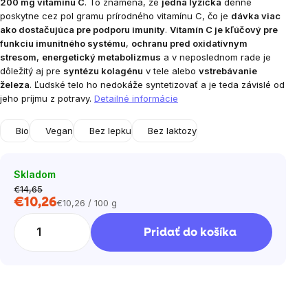
200 mg vitamínu C
. To znamená, že
jedna lyžička
denne
poskytne cez pol gramu prírodného vitamínu C, čo je
dávka viac
ako dostačujúca pre podporu imunity
.
Vitamín C je kľúčový pre
funkciu imunitného systému
,
ochranu pred oxidatívnym
stresom
,
energetický metabolizmus
a v neposlednom rade je
dôležitý aj pre
syntézu kolagénu
v tele alebo
vstrebávanie
železa
. Ľudské telo ho nedokáže syntetizovať a je teda závislé od
jeho príjmu z potravy.
Detailné informácie
Bio
Vegan
Bez lepku
Bez laktozy
Skladom
€14,65
€10,26
€10,26 / 100 g
Jednotková
cena:
Pridať do košíka