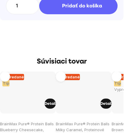
cena:
Pridať do košíka
Súvisiaci tovar
Vypredané
Vypredané
Vypreda
Tip
Tip
Vypredan
Detail
Detail
BrainMax Pure® Protein Balls
BrainMax Pure® Protein Balls
BrainMax Pu
Blueberry Cheesecake,
Milky Caramel, Proteinové
Brownie, Pr