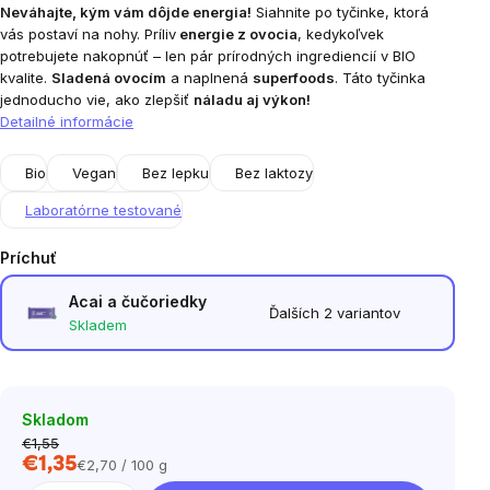
Neváhajte, kým vám dôjde energia!
Siahnite po tyčinke, ktorá
vás postaví na nohy. Príliv
energie z ovocia
, kedykoľvek
potrebujete nakopnúť – len pár prírodných ingrediencií v BIO
kvalite.
Sladená ovocím
a naplnená
superfoods
. Táto tyčinka
jednoducho vie, ako zlepšiť
náladu aj výkon!
Detailné informácie
Bio
Vegan
Bez lepku
Bez laktozy
Laboratórne testované
Príchuť
Acai a čučoriedky
Ďalších 2 variantov
Skladem
Skladom
€1,55
€1,35
€2,70 / 100 g
Jednotková