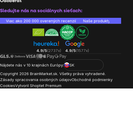
Odoberať
Sledujte nás na sociálnych sieťach:
Viac ako 200 000 overených recenzií
Naše produkty sú laborató
4.9/5
(2737x)
4.9/5
(1577x)
Nájdete nás v 10 krajinách Európy:
SK
Copyright
2026
BrainMarket.sk. Všetky práva vyhradené.
Zásady spracovania osobných údajov
Obchodné podmienky
Cookies
Vytvoril Shoptet Premium