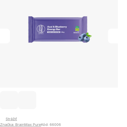
hviezdičiek.
Strážiť
Značka:
BrainMax Pure
Kód:
66006