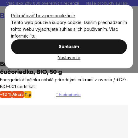
Prejsť
Viac ako 200 000 overených recenzií
Naše produkty sú laborató
na
Nákupný
Pokračovať bez personalizácie
obsah
košík
Tento web používa súbory cookie. Ďalším prechádzaním
tohto webu vyjadrujete súhlas s ich používaním. Viac
informácií
tu
.
Potraviny
Sladké snacky a slané krekry
Tyčinky a
Súhlasím
cookies
Nastavenie
BrainMax Pure® Energy Bar, acai a
čučoriedka, BIO, 50 g
Energetická tyčinka nabitá prírodnými cukrami z ovocia / *CZ-
BIO-001 certifikát
–12 %
Akcia
Tip
1 hodnotenie
Priemerné
hodnotenie
produktu
je
5,0
z
5