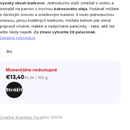
vysoký obsah bielkovín
. Jednoducho stačí zmiešať s vodou a
osmažiť na panvici s trochou
kokosového oleja
. Podávať môžete
s čerstvým ovocím a orieškovým maslom. S touto jednoduchou
zmesou, plnou kvalitných bielkovín, môžete behom pár minút
pripraviť chutné, mäkké a nadýchané palacinky - také, aké ste
ešte nikdy nejedli.
Zo zmesi vytvoríte 28 palaciniek.
Detailné informácie
Bio
Momentálne nedostupné
€13,40
€1,34 / 100 g
Jednotková
cena:
Strážiť
Značka:
BrainMax Pure
Kód:
60556