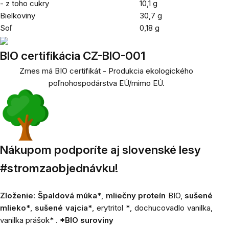
- z toho cukry
10,1 g
Bielkoviny
30,7
g
Soľ
0,18 g
BIO certifikácia CZ-BIO-001
Zmes má BIO certifikát - Produkcia ekologického
poľnohospodárstva EÚ/mimo EÚ.
Nákupom podporíte aj slovenské lesy
#stromzaobjednávku!
Zloženie:
Špaldová múka*
,
mliečny proteín
BIO,
sušené
mlieko*
,
sušené vajcia*
, erytritol
*
, dochucovadlo vanilka,
vanilka prášok
*
.
*BIO suroviny