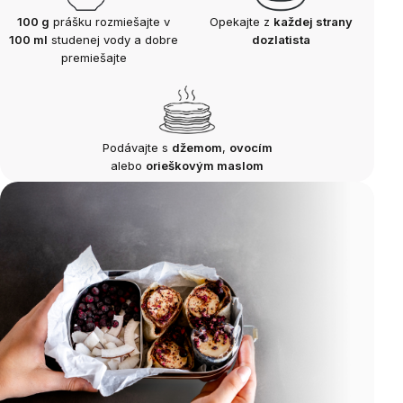
100 g
prášku rozmiešajte v
Opekajte z
každej strany
100 ml
studenej vody a dobre
dozlatista
premiešajte
Podávajte s
džemom
,
ovocím
alebo
orieškovým maslom