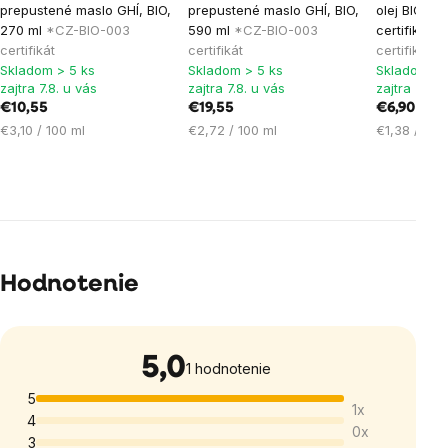
prepustené maslo GHÍ, BIO,
prepustené maslo GHÍ, BIO,
olej BIO, 5
produktu
produktu
produktu
270 ml
*CZ-BIO-003
590 ml
*CZ-BIO-003
certifikát
*
je
je
je
certifikát
certifikát
certifikát
Skladom > 5 ks
Skladom > 5 ks
Skladom > 
5,0
5,0
5,0
zajtra 7.8. u vás
zajtra 7.8. u vás
zajtra 7.8. 
z
z
z
€10,55
€19,55
€6,90
5
5
5
Jednotková
Jednotková
Jednotková
€3,10 / 100 ml
€2,72 / 100 ml
€1,38 / 100
hviezdičiek.
hviezdičiek.
hviezdičie
cena:
cena:
cena:
Hodnotenie
5,0
Priemerné
1 hodnotenie
hodnotenie
5
1x
produktu
4
0x
je
3