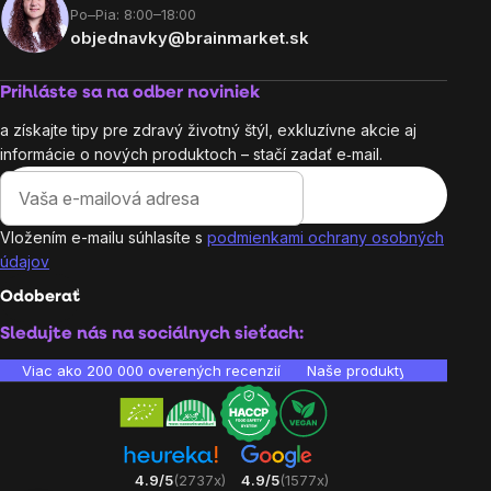
Po–Pia: 8:00–18:00
objednavky@brainmarket.sk
Prihláste sa na odber noviniek
a získajte tipy pre zdravý životný štýl, exkluzívne akcie aj
informácie o nových produktoch – stačí zadať e‑mail.
Vložením e-mailu súhlasíte s
podmienkami ochrany osobných
údajov
Odoberať
Sledujte nás na sociálnych sieťach:
Viac ako 200 000 overených recenzií
Naše produkty sú laborató
4.9/5
(2737x)
4.9/5
(1577x)