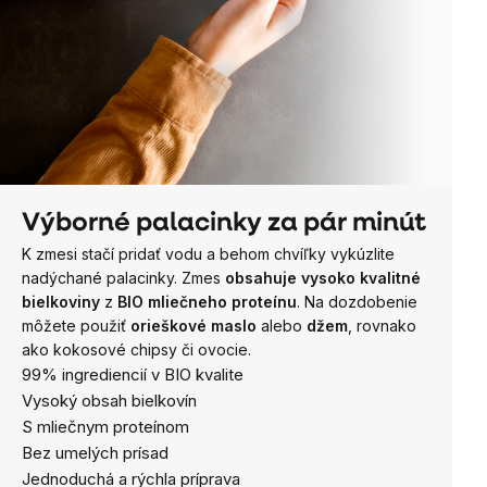
Výborné palacinky za pár minút
K zmesi stačí pridať vodu a behom chvíľky vykúzlite
nadýchané palacinky. Zmes
obsahuje vysoko kvalitné
bielkoviny
z
BIO mliečneho proteínu
. Na dozdobenie
môžete použiť
orieškové maslo
alebo
džem
, rovnako
ako kokosové chipsy či ovocie.
99% ingrediencií v BIO kvalite
Vysoký obsah bielkovín
S mliečnym proteínom
Bez umelých prísad
Jednoduchá a rýchla príprava