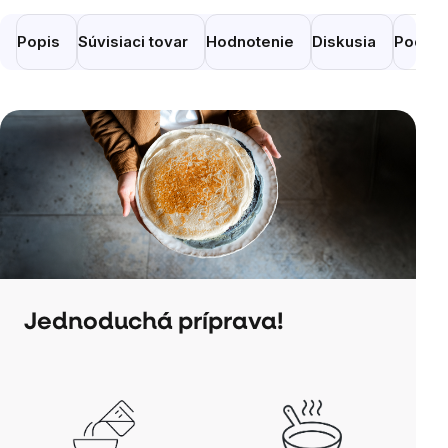
Popis
Súvisiaci tovar
Hodnotenie
Diskusia
Podobn
Jednoduchá príprava!