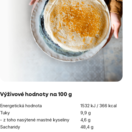
Výživové hodnoty na 100 g
Energetická hodnota
1532 kJ / 366 kcal
Tuky
9,9 g
- z toho nasýtené mastné kyseliny
4,6 g
Sacharidy
48,4 g