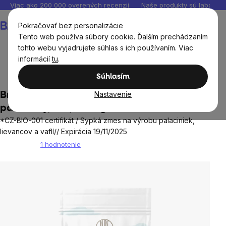
Prejsť
Viac ako 200 000 overených recenzií
Naše produkty sú laborató
na
Nákupný
Pokračovať bez personalizácie
obsah
košík
Tento web používa súbory cookie. Ďalším prechádzaním
tohto webu vyjadrujete súhlas s ich používaním. Viac
informácií
tu
.
BrainMax®
BrainPure
Múky, zmesi, pudingy
Súhlasím
Nastavenie
BrainMax Pure® Crepes Mix, Zmes na
palacinky, BIO, 1000 g
*CZ-BIO-001 certifikát / Sypká zmes na výrobu palaciniek,
lievancov a vaflí// Expirácia 19/11/2025
1 hodnotenie
Priemerné
hodnotenie
produktu
je
5,0
z
5
hviezdičiek.