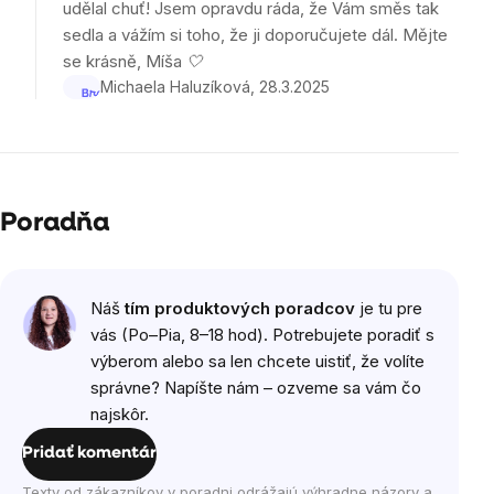
udělal chuť! Jsem opravdu ráda, že Vám směs tak
sedla a vážím si toho, že ji doporučujete dál. Mějte
se krásně, Míša 🤍
Michaela Haluzíková
28.3.2025
Poradňa
Náš
tím produktových poradcov
je tu pre
vás (Po–Pia, 8–18 hod). Potrebujete poradiť s
výberom alebo sa len chcete uistiť, že volíte
správne? Napíšte nám – ozveme sa vám čo
najskôr.
Pridať komentár
Texty od zákazníkov v poradni odrážajú výhradne názory a