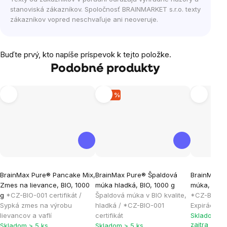
stanoviská zákazníkov. Spoločnosť BRAINMARKET s.r.o. texty
zákazníkov vopred neschvaľuje ani neoveruje.
Buďte prvý, kto napíše príspevok k tejto položke.
Podobné produkty
–20 %
Priemern
BrainMax Pure® Pancake Mix,
BrainMax Pure® Špaldová
BrainMax 
hodnoten
Zmes na lievance, BIO, 1000
múka hladká, BIO, 1000 g
múka, bezle
produktu
g
*CZ-BIO-001 certifikát /
Špaldová múka v BIO kvalite,
*CZ-BIO-001
je
Sypká zmes na výrobu
hladká / *CZ-BIO-001
Expirácia 
lievancov a vaflí
certifikát
Skladom > 
5,0
zajtra 7.8. 
Skladom > 5 ks
Skladom > 5 ks