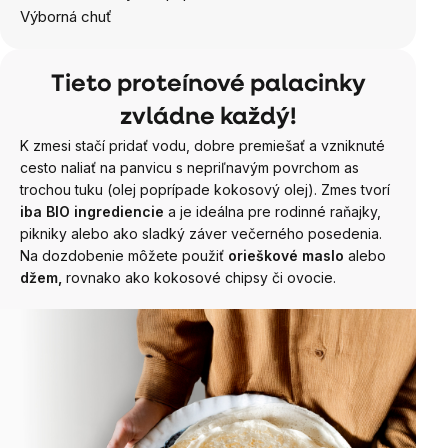
Výborná chuť
Tieto proteínové palacinky
zvládne každý!
K zmesi stačí pridať vodu, dobre premiešať a vzniknuté
cesto naliať na panvicu s nepriľnavým povrchom as
trochou tuku (olej poprípade kokosový olej). Zmes tvorí
iba BIO ingrediencie
a je ideálna pre rodinné raňajky,
pikniky alebo ako sladký záver večerného posedenia.
Na dozdobenie môžete použiť
orieškové maslo
alebo
džem,
rovnako ako kokosové chipsy či ovocie.