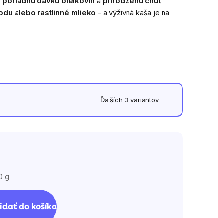
, poriadnu dávku bielkovín
a
prirodzenú chuť
odu alebo rastlinné mlieko
- a výživná kaša je na
Ďalších 3 variantov
0 g
vá
idať do košíka