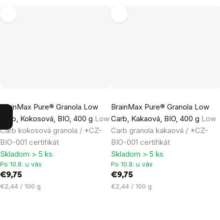
Priemerné
Priemerné
BrainMax Pure® Granola Low
BrainMax Pure® Granola Low
hodnotenie
hodnotenie
Carb, Kokosová, BIO, 400 g
Low
Carb, Kakaová, BIO, 400 g
Low
produktu
produktu
Carb kokosová granola / *CZ-
Carb granola kakaová / *CZ-
je
je
BIO-001 certifikát
BIO-001 certifikát
5,0
5,0
Skladom > 5 ks
Skladom > 5 ks
z
z
Po 10.8. u vás
Po 10.8. u vás
5
5
€9,75
€9,75
hviezdičiek.
hviezdičiek.
Jednotková
Jednotková
€2,44 / 100 g
€2,44 / 100 g
cena:
cena: