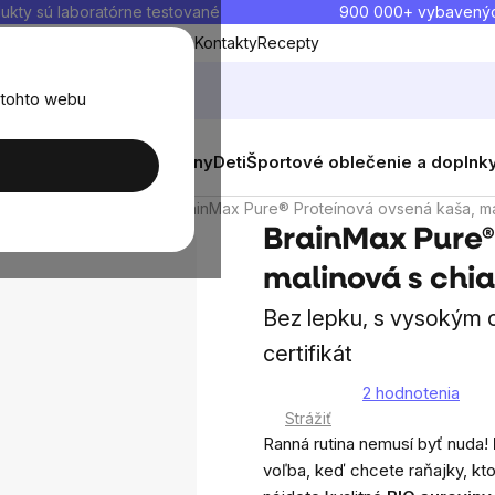
ukty sú laboratórne testované
900 000+ vybavený
Blog
O nás
Doprava a platba
Kontakty
Recepty
 tohto webu
balenia
Novinky
Muži
Ženy
Deti
Športové oblečenie a doplnk
Raňajkové kaše
BrainMax Pure® Proteínová ovsená kaša, mal
BrainMax Pure®
malinová s chia
Bez lepku, s vysokým 
certifikát
2 hodnotenia
Priemerné
Strážiť
hodnotenie
Ranná rutina nemusí byť nuda!
produktu
voľba, keď chcete raňajky, kt
je