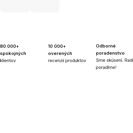
Odborné
80 000+
10 000+
poradenstvo
spokojných
overených
Sme skúsení. Rad
klientov
recenzií produktov
poradíme!