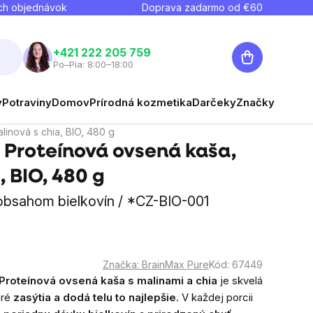
ch objednávok
Doprava zadarmo od €
60
Nákupný
+421 222 205 759
Po–Pia: 8:00–18:00
košík
y
Potraviny
Domov
Prírodná kozmetika
Darčeky
Značky
inová s chia, BIO, 480 g
 Proteínová ovsená kaša,
, BIO, 480 g
obsahom bielkovín / *CZ-BIO-001
Značka:
BrainMax Pure
Kód:
67449
Proteínová ovsená kaša s malinami a chia
je skvelá
oré
zasýtia a dodá telu to najlepšie
. V každej porcii