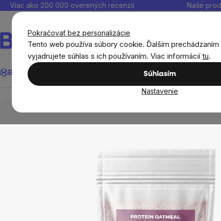
Prejsť
Viac ako 200 000 overených recenzií
Naše prod
na
obsah
Pokračovať bez personalizácie
Tento web používa súbory cookie. Ďalším prechádzaním
vyjadrujete súhlas s ich používaním. Viac informácií
tu
.
Hľadať
BrainMax®
Leto
Ušetri
Ciele
Výživové doplnky
Výhodné 
Súhlasím
Nastavenie
Potraviny
Cereálie, obilniny, pseudoobilniny