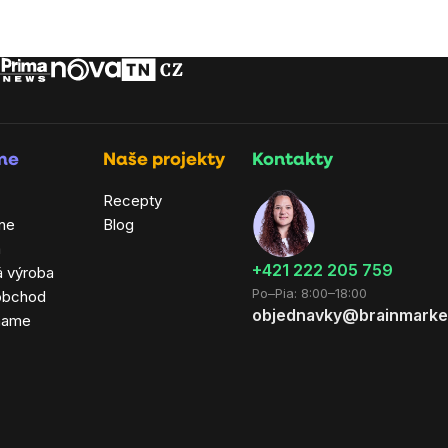
rme
Naše projekty
Kontakty
Recepty
ne
Blog
a
+421 222 205 759
á výroba
Po–Pia: 8:00–18:00
obchod
objednavky@brainmarke
hame