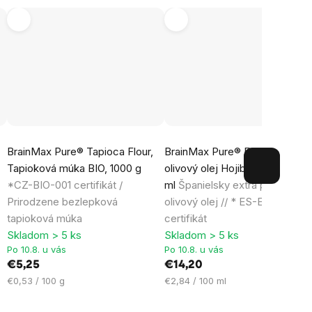
Priemerné
Priemerné
BrainMax Pure® Tapioca Flour,
BrainMax Pure® Extra panensk
hodnotenie
hodnotenie
Tapioková múka BIO, 1000 g
olivový olej Hojiblanca, BIO, 5
produktu
produktu
*CZ-BIO-001 certifikát /
ml
Španielsky extra panenský
je
je
Prirodzene bezlepková
olivový olej // * ES-ECO-001-
5,0
5,0
tapioková múka
certifikát
z
z
Skladom > 5 ks
Skladom > 5 ks
5
5
Po 10.8. u vás
Po 10.8. u vás
hviezdičiek.
hviezdičiek.
€5,25
€14,20
Jednotková
Jednotková
€0,53 / 100 g
€2,84 / 100 ml
cena:
cena: