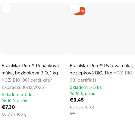
–13 %
Priemerné
Priemerné
BrainMax Pure® Pohánková
BrainMax Pure® Ryžová múka,
hodnotenie
hodnotenie
múka, bezlepková BIO, 1 kg
bezlepková BIO, 1 kg
*CZ-BIO-
produktu
produktu
*CZ-BIO-001 certifikát//
001 certifikát
je
je
Expirácia 06/12/2025
Skladom > 5 ks
5,0
5,0
Po 10.8. u vás
Skladom > 5 ks
z
z
€3,45
Po 10.8. u vás
5
5
Jednotková
€0,35 / 100 g
€7,30
hviezdičiek.
hviezdičiek.
cena:
€4
Jednotková
€0,73 / 100 g
cena: