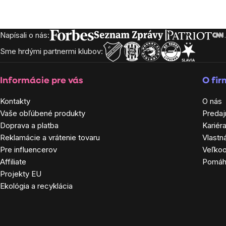
Napísali o nás:
Zápätie
Sme hrdými partnermi klubov:
Informácie pre vás
O fi
Kontakty
O nás
Vaše obľúbené produkty
Predaj
Doprava a platba
Kariér
Reklamácie a vrátenie tovaru
Vlastn
Pre influencerov
Veľko
Affiliate
Pomá
Projekty EU
Ekológia a recyklácia