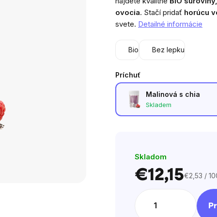
nájdete kvalitné
BIO suroviny
4,5
ovocia
. Stačí pridať
horúcu v
z
svete.
Detailné informácie
5
hviezdičiek.
Bio
Bez lepku
Príchuť
Malinová s chia
Skladem
Skladom
€12,15
€2,53 / 10
Jednotko
cena:
Pr