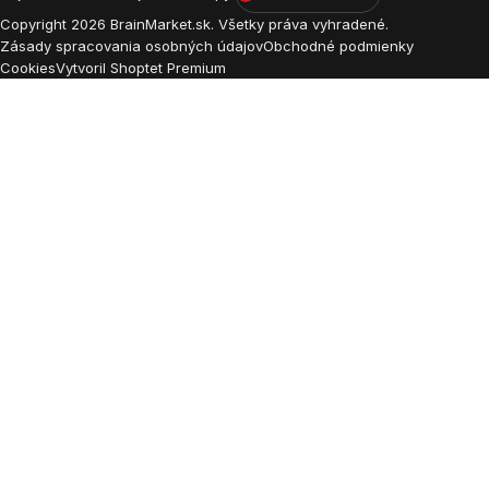
Copyright
2026
BrainMarket.sk. Všetky práva vyhradené.
Zásady spracovania osobných údajov
Obchodné podmienky
Cookies
Vytvoril Shoptet Premium