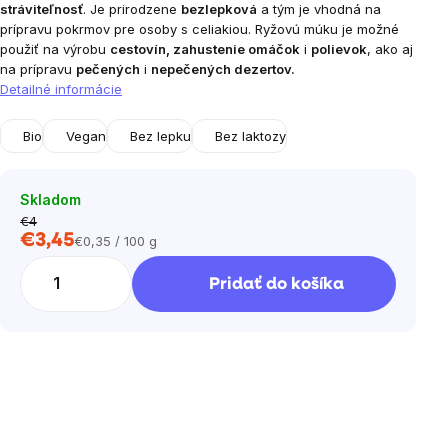
stráviteľnosť
. Je prirodzene
bezlepková
a tým je vhodná na
prípravu pokrmov pre osoby s celiakiou.
Ryžovú múku je možné
použiť na výrobu
cestovín, zahustenie omáčok
i
polievok
, ako aj
na prípravu
pečených
i
nepečených dezertov.
Detailné informácie
Bio
Vegan
Bez lepku
Bez laktozy
Skladom
€4
€3,45
€0,35 / 100 g
Jednotková
cena:
Pridať do košíka