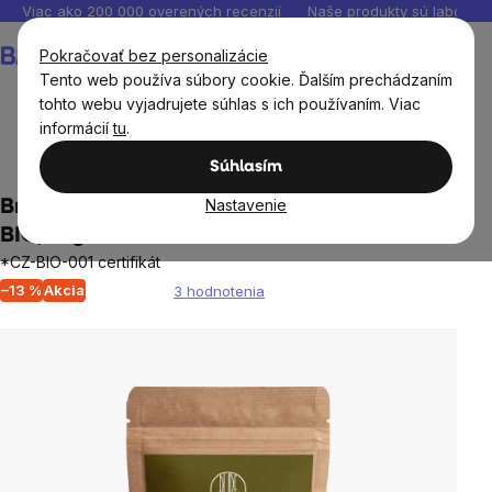
Prejsť
Viac ako 200 000 overených recenzií
Naše produkty sú laborató
na
Nákupný
Pokračovať bez personalizácie
obsah
košík
Tento web používa súbory cookie. Ďalším prechádzaním
tohto webu vyjadrujete súhlas s ich používaním. Viac
informácií
tu
.
BrainMax®
BrainPure
Múky, zmesi, pudingy
Súhlasím
Nastavenie
BrainMax Pure® Ryžová múka, bezlepková
BIO, 1 kg
*CZ-BIO-001 certifikát
–13 %
Akcia
3 hodnotenia
Priemerné
hodnotenie
produktu
je
5,0
z
5
hviezdičiek.