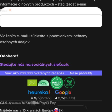
informácie o nových produktoch – stačí zadať e‑mail.
Email
Vložením e-mailu súhlasíte s
podmienkami ochrany
osobných údajov
Odoberať
Sledujte nás na sociálnych sieťach:
Viac ako 200 000 overených recenzií
Naše produkty sú laborató
4.9/5
(2737x)
4.9/5
(1577x)
Nájdete nás v 10 krajinách Európy:
SK