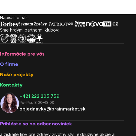
Napísali o nás:
Zápätie
Sme hrdými partnermi klubov:
Informácie pre vás
O firme
Naše projekty
Kontakty
+421 222 205 759
Po–Pia: 8:00–18:00
objednavky@brainmarket.sk
Prihláste sa na odber noviniek
a získajte tipy pre zdravý životný štýl, exkluzívne akcie aj