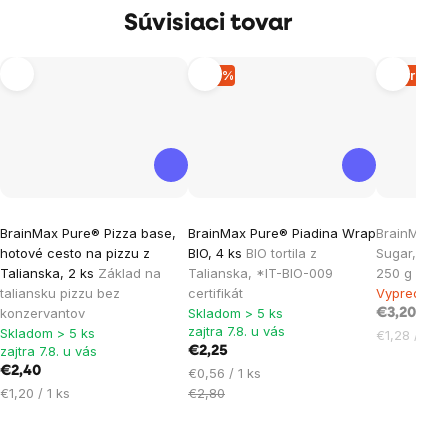
Súvisiaci tovar
–19 %
Vypreda
Priemerné
Priemerné
BrainMax Pure® Pizza base,
BrainMax Pure® Piadina Wrap
BrainMax P
hodnotenie
hodnotenie
hotové cesto na pizzu z
BIO, 4 ks
BIO tortila z
Sugar, Kok
produktu
produktu
Talianska, 2 ks
Základ na
Talianska, *IT-BIO-009
250 g
*CZ-B
je
je
taliansku pizzu bez
certifikát
Vypredané
konzervantov
Skladom > 5 ks
5,0
3,0
€3,20
zajtra 7.8. u vás
Skladom > 5 ks
Jednotková
€1,28 / 100
z
z
zajtra 7.8. u vás
€2,25
cena:
5
5
€2,40
Jednotková
€0,56 / 1 ks
hviezdičiek.
hviezdičiek.
Jednotková
cena:
€1,20 / 1 ks
€2,80
cena: