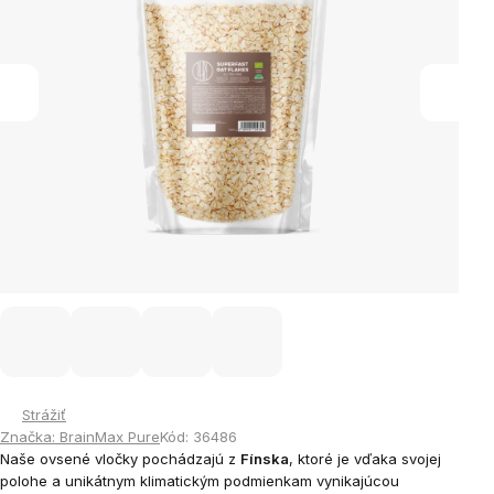
Strážiť
Značka:
BrainMax Pure
Kód:
36486
Naše ovsené vločky pochádzajú z
Fínska
, ktoré je vďaka svojej
polohe a unikátnym klimatickým podmienkam vynikajúcou