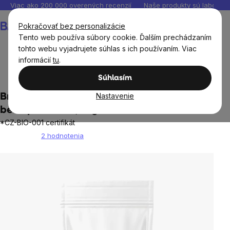
Prejsť
Viac ako 200 000 overených recenzií
Naše produkty sú laborató
na
Nákupný
Pokračovať bez personalizácie
obsah
košík
Tento web používa súbory cookie. Ďalším prechádzaním
tohto webu vyjadrujete súhlas s ich používaním. Viac
informácií
tu
.
Potraviny
Cereálie, obilniny, pseudoobilniny
Vločky
Súhlasím
Nastavenie
BrainMax Pure® Superfast Ovesné Vločky,
bezlepkové BIO, 1 kg
*CZ-BIO-001 certifikát
2 hodnotenia
Priemerné
hodnotenie
produktu
je
5,0
z
5
hviezdičiek.