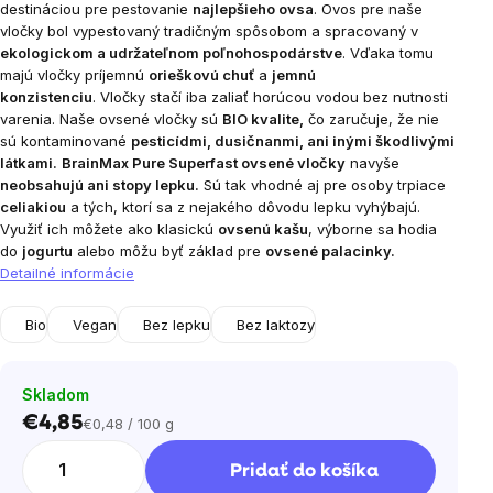
destináciou pre pestovanie
najlepšieho ovsa
. Ovos pre naše
vločky bol vypestovaný tradičným spôsobom a spracovaný v
ekologickom a udržateľnom poľnohospodárstve
. Vďaka tomu
majú vločky príjemnú
orieškovú chuť
a
jemnú
konzistenciu
.
Vločky stačí iba zaliať horúcou vodou bez nutnosti
varenia.
Naše ovsené vločky sú
BIO kvalite,
čo zaručuje, že nie
sú kontaminované
pesticídmi, dusičnanmi, ani inými škodlivými
látkami.
BrainMax Pure Superfast ovsené vločky
navyše
neobsahujú ani stopy lepku.
Sú tak vhodné aj pre osoby trpiace
celiakiou
a tých, ktorí sa z nejakého dôvodu lepku vyhýbajú.
Využiť ich môžete ako klasickú
ovsenú kašu
, výborne sa hodia
do
jogurtu
alebo môžu byť základ pre
ovsené palacinky.
Detailné informácie
Bio
Vegan
Bez lepku
Bez laktozy
Skladom
€4,85
€0,48 / 100 g
Jednotková
cena:
Pridať do košíka