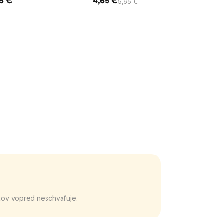
5 €
4,65 €
4,45
5,65 €
kov vopred neschvaľuje.