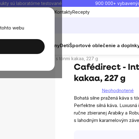
ukty sú laboratórne testované
900 000+ vybavený
Blog
O nás
Doprava a platba
Kontakty
Recepty
 tohto webu
g
balenia
Novinky
Muži
Ženy
Deti
Športové oblečenie a doplnk
skusia
Podobné produkty
direct - Intense mletá káva s tónmi kakaa, 227 g
Cafédirect - In
kakaa, 227 g
Neohodnotené
Priemerné
Bohatá silne pražená káva s t
hodnotenie
Perfektne silná káva. Luxusná 
produktu
ručne zbieranej Arabiky a Robu
je
s lahodným karamelovým záv
0,0
z
5