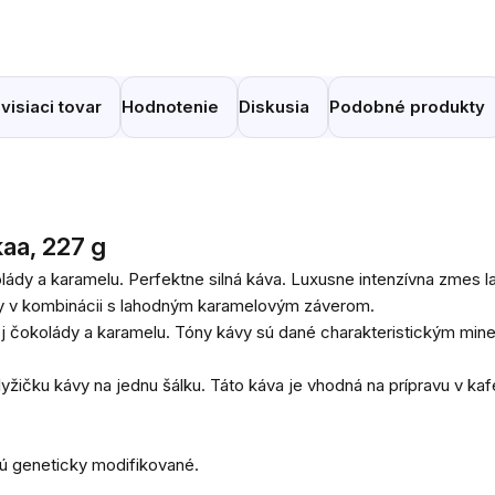
visiaci tovar
Hodnotenie
Diskusia
Podobné produkty
kaa, 227 g
ády a karamelu. Perfektne silná káva. Luxusne intenzívna zmes l
ávy v kombinácii s lahodným karamelovým záverom.
 čokolády a karamelu. Tóny kávy sú dané charakteristickým miner
čku kávy na jednu šálku. Táto káva je vhodná na prípravu v kafet
ú geneticky modifikované.