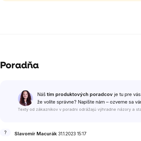
Poradňa
Výpis
diskusií
Náš
tím produktových poradcov
je tu pre vás
že volíte správne? Napíšte nám – ozveme sa vá
Texty od zákazníkov v poradni odrážajú výhradne názory a st
Slavomír Macurák
31.1.2023 15:17