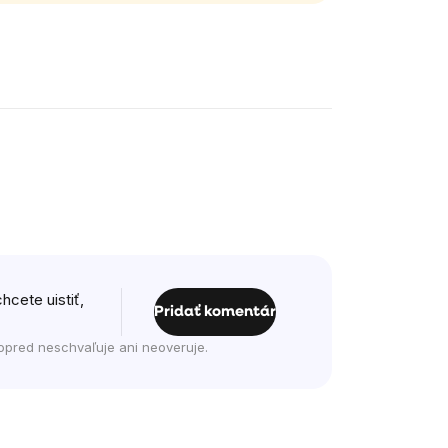
hcete uistiť,
Pridať komentár
opred neschvaľuje ani neoveruje.