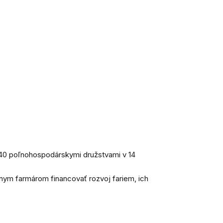
40 poľnohospodárskymi družstvami v 14
stnym
farmárom financovať rozvoj fariem, ich