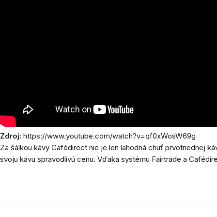
Zdroj:
https://www.youtube.com/watch?v=qf0xWosW69g
Za
šálkou kávy Cafédirect nie je len lahodná chuť prvotriednej kávy,
svoju kávu spravodlivú cenu. Vďaka systému Fairtrade a Cafédire