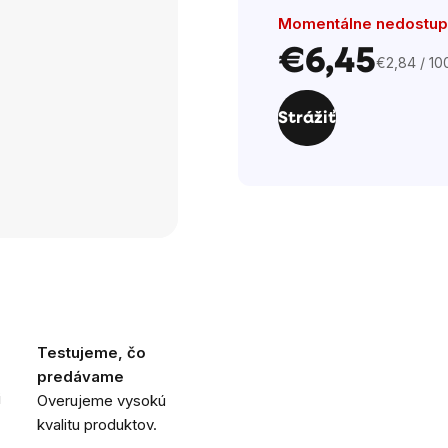
hviezdičiek.
Momentálne nedostu
€6,45
€2,84 / 10
Jednotkov
cena:
Strážiť
Testujeme, čo
predávame
i
Overujeme vysokú
kvalitu produktov.