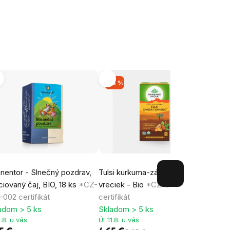
-18 %
nentor - Slnečný pozdrav,
Tulsi kurkuma-zázvor BIO, 25
Sonne
ciovaný čaj, BIO, 18 ks
*CZ-
vreciek - Bio
*CZ-BIO-001
porci
-002 certifikát
certifikát
BIO-0
adom > 5 ks
Skladom > 5 ks
Sklad
1.8. u vás
Út 11.8. u vás
Út 11.