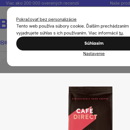
Prejsť
Viac ako 200 000 overených recenzií
Naše prod
na
obsah
Pokračovať bez personalizácie
Tento web používa súbory cookie. Ďalším prechádzaním
vyjadrujete súhlas s ich používaním. Viac informácií
tu
.
Cafédirect - Intense mletá káva s tónmi kakaa, 227 
Hľadať
BrainMax®
Leto
Ušetri
Ciele
Výživové doplnky
Výhodné 
Súhlasím
Prehľad
Popis
Súvisiaci tovar
Hodnotenie
Di
Nastavenie
Potraviny
Čaj, káva, kakao
Káva
Café