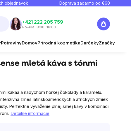
ch objednávok
Doprava zadarmo od €
60
Nákupný
+421 222 205 759
Po–Pia: 8:00–18:00
košík
€6,45
y
Potraviny
Domov
Prírodná kozmetika
Darčeky
Značky
Strážiť
Jednotková cena:
€2,84 / 100 g
tense mletá káva s tónmi
ónmi kakaa a nádychom horkej čokolády a karamelu.
intenzívna zmes latinskoamerických a afrických zrniek
sty. Perfektné vyváženie plnej silnej kávy v kombinácii
erom.
Detailné informácie