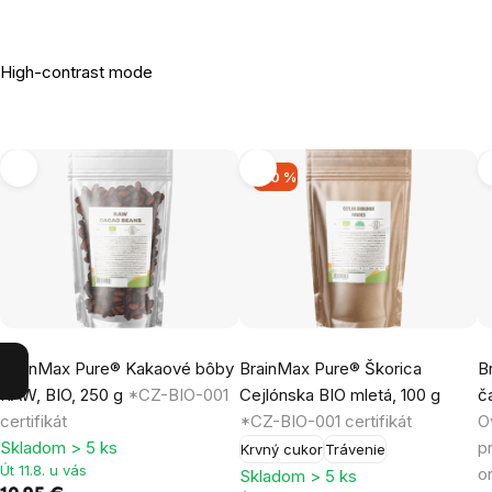
High-contrast mode
-30 %
BrainMax Pure® Kakaové bôby
BrainMax Pure® Škorica
B
RAW, BIO, 250 g
*CZ-BIO-001
Cejlónska BIO mletá, 100 g
č
certifikát
*CZ-BIO-001 certifikát
O
Skladom > 5 ks
p
Krvný cukor
Trávenie
Út 11.8. u vás
o
Skladom > 5 ks