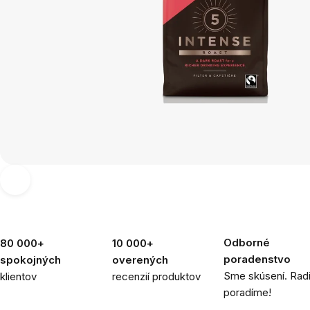
Odborné
80 000+
10 000+
poradenstvo
spokojných
overených
Sme skúsení. Rad
klientov
recenzií produktov
poradíme!