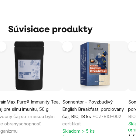
Súvisiace produkty
rainMax Pure® Immunity Tea,
Sonnentor - Povzbudivý
Son
aj pre silnú imunitu, 50 g
English Breakfast, porciovaný
por
vocný čaj so zmesou bylín
čaj, BIO, 18 ks
*CZ-BIO-002
BIO
re obranyschopnosť
certifikát
Skl
Út 1
rganizmu
Skladom > 5 ks