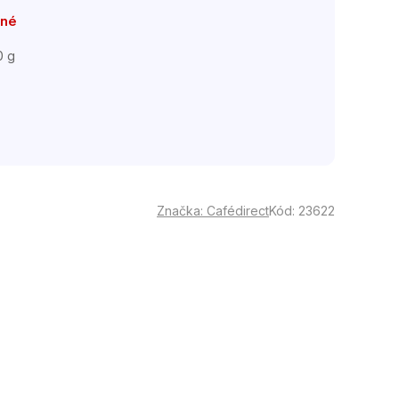
pné
0 g
á
Značka:
Cafédirect
Kód:
23622