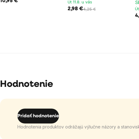
10,95 €
Út 11.8. u vás
S
2,98 €
Út
4,25 €
4
Hodnotenie
Pridať hodnotenie
Hodnotenia produktov odrážajú výlučne názory a stanovis