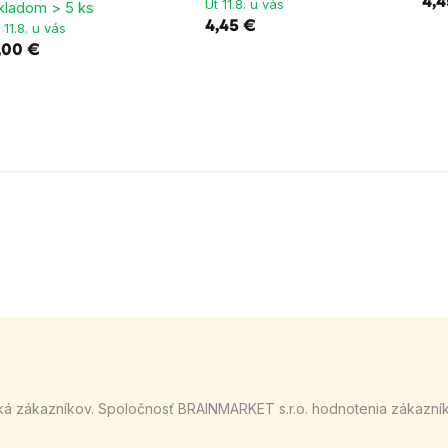
4,4
Út 11.8. u vás
kladom > 5 ks
4,45 €
 11.8. u vás
,00 €
ká zákazníkov. Spoločnosť BRAINMARKET s.r.o. hodnotenia zákazní