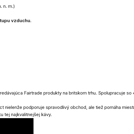
 n. m.)
stupu vzduchu.
redávajúca Fairtrade produkty na britskom trhu.
Spolupracuje so 
rect nielenže podporuje spravodlivý obchod, ale tiež pomáha mie
tej najkvalitnejšej kávy.