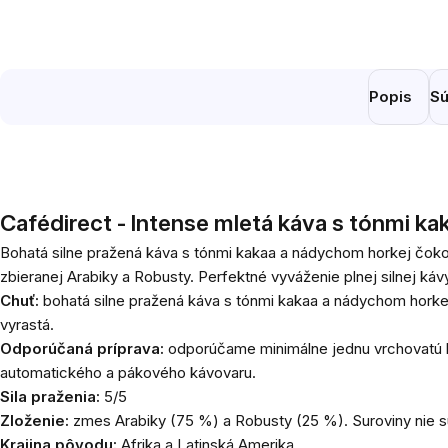
Popis
Sú
Cafédirect - Intense mletá káva s tónmi ka
Bohatá silne pražená káva s tónmi kakaa a nádychom horkej čokol
zbieranej Arabiky a Robusty. Perfektné vyváženie plnej silnej k
Chuť:
bohatá silne pražená káva s tónmi kakaa a nádychom horkej
vyrastá.
Odporúčaná príprava:
odporúčame minimálne jednu vrchovatú lyži
automatického a pákového kávovaru.
Sila praženia:
5/5
Zloženie:
zmes Arabiky (75 %) a Robusty (25 %). Suroviny nie s
Krajina pôvodu:
Afrika a Latinská Amerika