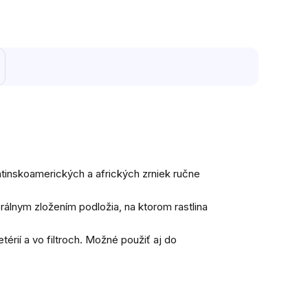
atinskoamerických a afrických zrniek ručne
álnym zložením podložia, na ktorom rastlina
érií a vo filtroch. Možné použiť aj do