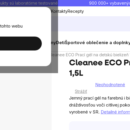
ukty sú laboratórne testované
900 000+ vybavený
Blog
O nás
Doprava a platba
Kontakty
Recepty
 tohto webu
balenia
Novinky
Muži
Ženy
Deti
Športové oblečenie a doplnk
 pracie prostriedky
Cleanee ECO Prací gél na detskú bielizeň 
Cleanee ECO Pr
1,5L
Neohodnotené
Priemerné
Strážiť
hodnotenie
Jemný prací gél na farebnú i b
produktu
dráždivosťou voči citlivej pok
je
vyrobené v SR.
Detailné infor
0,0
z
5