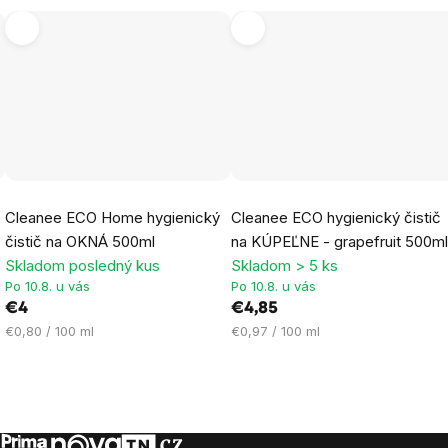
Cleanee ECO Home hygienický
Cleanee ECO hygienický čistič
čistič na OKNÁ 500ml
na KÚPEĽNE - grapefruit 500m
Skladom posledný kus
Skladom > 5 ks
Po 10.8. u vás
Po 10.8. u vás
€4
€4,85
Jednotková
Jednotková
€0,80 / 100 ml
€0,97 / 100 ml
cena:
cena: