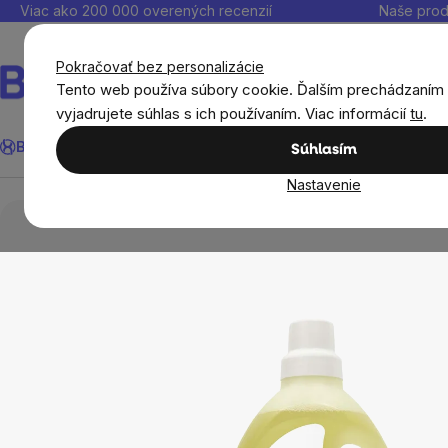
Prejsť
Viac ako 200 000 overených recenzií
Naše prod
na
obsah
Pokračovať bez personalizácie
Tento web používa súbory cookie. Ďalším prechádzaním
vyjadrujete súhlas s ich používaním. Viac informácií
tu
.
Hľadať
BrainMax®
Leto
Ušetri
Ciele
Výživové doplnky
Výhodné 
Súhlasím
Nastavenie
Domov
Ekodrogéria
Prírodné a ekologické