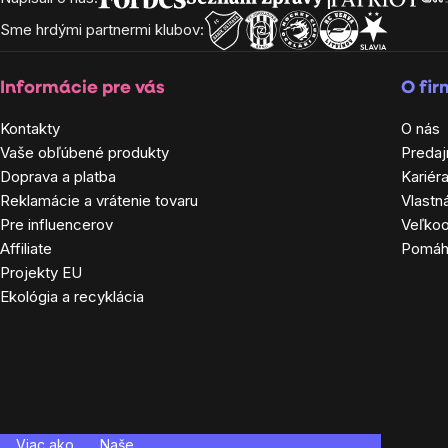
Zápätie
Sme hrdými partnermi klubov:
Informácie pre vás
O fi
Kontakty
O nás
Vaše obľúbené produkty
Predaj
Doprava a platba
Kariér
Reklamácie a vrátenie tovaru
Vlastn
Pre influencerov
Veľko
Affiliate
Pomá
Projekty EU
Ekológia a recyklácia
Viac ako
Naše