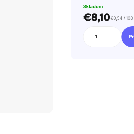
Skladom
hviezdičiek.
€8,10
€0,54 / 100
Jednotková
cena:
Pr