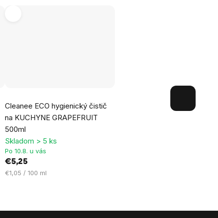
Cleanee ECO hygienický čistič
l
na KUCHYNE GRAPEFRUIT
500ml
Skladom > 5 ks
Po 10.8. u vás
€5,25
Jednotková
€1,05 / 100 ml
cena: