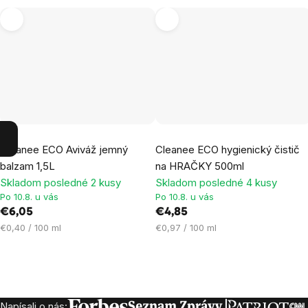
Cleanee ECO Aviváž jemný
Cleanee ECO hygienický čistič
balzam 1,5L
na HRAČKY 500ml
Skladom posledné 2 kusy
Skladom posledné 4 kusy
Po 10.8. u vás
Po 10.8. u vás
€6,05
€4,85
Jednotková
Jednotková
€0,40 / 100 ml
€0,97 / 100 ml
cena:
cena:
Napísali o nás: