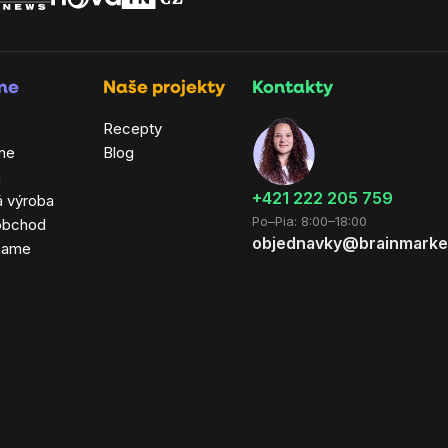
rme
Naše projekty
Kontakty
Recepty
ne
Blog
a
+421 222 205 759
á výroba
Po–Pia: 8:00–18:00
obchod
objednavky@brainmarke
hame