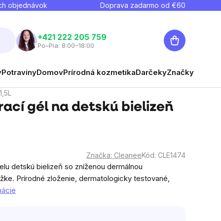
ch objednávok
Doprava zadarmo od €
60
Nákupný
+421 222 205 759
Po–Pia: 8:00–18:00
košík
y
Potraviny
Domov
Prírodná kozmetika
Darčeky
Značky
1,5L
ací gél na detskú bielizeň
Značka:
Cleanee
Kód:
CLE1474
ielu detskú bielizeň so zníženou dermálnou
ožke. Prírodné zloženie, dermatologicky testované,
mácie