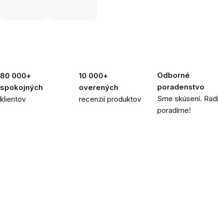
Odborné
80 000+
10 000+
poradenstvo
spokojných
overených
Sme skúsení. Rad
klientov
recenzií produktov
poradíme!