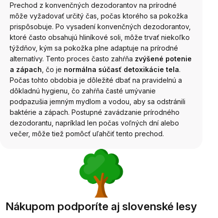
Prechod z konvenčných dezodorantov na prírodné
môže vyžadovať určitý čas, počas ktorého sa pokožka
prispôsobuje. Po vysadení konvenčných dezodorantov,
ktoré často obsahujú hliníkové soli, môže trvať niekoľko
týždňov, kým sa pokožka plne adaptuje na prírodné
alternatívy. Tento proces často zahŕňa
zvýšené potenie
a zápach
, čo je
normálna súčasť detoxikácie tela
.
Počas tohto obdobia je dôležité dbať na pravidelnú a
dôkladnú hygienu, čo zahŕňa časté umývanie
podpazušia jemným mydlom a vodou, aby sa odstránili
baktérie a zápach. Postupné zavádzanie prírodného
dezodorantu, napríklad len počas voľných dní alebo
večer, môže tiež pomôcť uľahčiť tento prechod.
Nákupom podporíte aj slovenské lesy