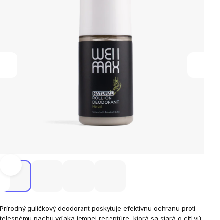
hviezdičiek.
Prírodný guličkový deodorant poskytuje efektívnu ochranu proti
telesnému pachu vďaka jemnej receptúre, ktorá sa stará o citlivú