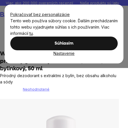
Prejsť
Viac ako 200 000 overených recenzií
Naše produkty sú laborató
na
Nákupný
Pokračovať bez personalizácie
obsah
košík
Tento web používa súbory cookie. Ďalším prechádzaním
tohto webu vyjadrujete súhlas s ich používaním. Viac
informácií
tu
.
Prírodná kozmetika
Deodoranty
Súhlasím
Nastavenie
WellMax® Natural Roll-on Deodorant,
prírodný guličkový deodorant, unisex,
bylinkový, 50 ml
Prírodný dezodorant s extraktmi z bylín, bez obsahu alkoholu
a sódy
Neohodnotené
Priemerné
hodnotenie
produktu
je
0,0
z
5