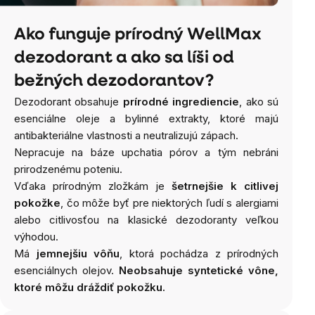
Ako funguje prírodný WellMax
dezodorant a ako sa líši od
bežných dezodorantov?
Dezodorant obsahuje
prírodné ingrediencie
, ako sú
esenciálne oleje a bylinné extrakty, ktoré majú
antibakteriálne vlastnosti a neutralizujú zápach.
Nepracuje na báze upchatia pórov a tým nebráni
prirodzenému poteniu.
Vďaka prírodným zložkám je
šetrnejšie k citlivej
pokožke
, čo môže byť pre niektorých ľudí s alergiami
alebo citlivosťou na klasické dezodoranty veľkou
výhodou.
Má
jemnejšiu vôňu
, ktorá pochádza z prírodných
esenciálnych olejov.
Neobsahuje syntetické vône,
ktoré môžu dráždiť pokožku.