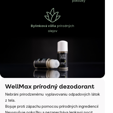
pokožky
Bylinková vôňa
prírodných
olejov
WellMax prírodný dezodorant
Nebráni prirodzenému vyplavovaniu odpadových látok
z tela.
Bojuje proti zápachu pomocou prírodných ingrediencií
Nevysušuje pokožku a nezanecháva lepkavý pocit.