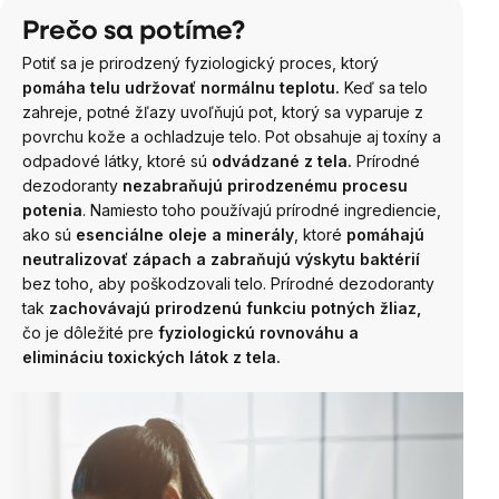
Prečo sa potíme?
Potiť sa je prirodzený fyziologický proces, ktorý
pomáha telu udržovať normálnu teplotu.
Keď sa telo
zahreje, potné žľazy uvoľňujú pot, ktorý sa vyparuje z
povrchu kože a ochladzuje telo. Pot obsahuje aj toxíny a
odpadové látky, ktoré sú
odvádzané z tela.
Prírodné
dezodoranty
nezabraňujú prirodzenému procesu
potenia
. Namiesto toho používajú prírodné ingrediencie,
ako sú
esenciálne oleje a minerály
, ktoré
pomáhajú
neutralizovať zápach a zabraňujú výskytu baktérií
bez toho, aby poškodzovali telo. Prírodné dezodoranty
tak
zachovávajú prirodzenú funkciu potných žliaz,
čo je dôležité pre
fyziologickú rovnováhu a
elimináciu toxických látok z tela.