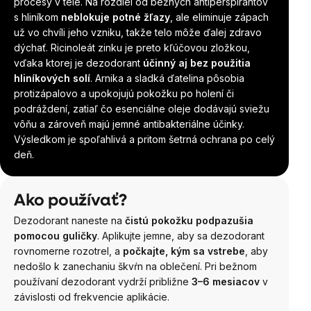
procesy v tele. Na rozdiel od bežných antiperspirantov
s hliníkom
neblokuje potné žľazy
, ale eliminuje zápach
už vo chvíli jeho vzniku, takže telo môže ďalej zdravo
dýchať. Ricinoleát zinku je preto kľúčovou zložkou,
vďaka ktorej je dezodorant
účinný aj bez použitia
hliníkových solí
. Arnika a sladká ďatelina pôsobia
protizápalovo a upokojujú pokožku po holení či
podráždení, zatiaľ čo esenciálne oleje dodávajú sviežu
vôňu a zároveň majú jemné antibakteriálne účinky.
Výsledkom je spoľahlivá a pritom šetrná ochrana po celý
deň.
Ako používať?
Dezodorant naneste na
čistú pokožku podpazušia
pomocou guličky
. Aplikujte jemne, aby sa dezodorant
rovnomerne rozotrel, a
počkajte, kým sa vstrebe
, aby
nedošlo k zanechaniu škvŕn na oblečení. Pri bežnom
používaní dezodorant vydrží približne
3–6 mesiacov
v
závislosti od frekvencie aplikácie.