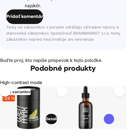
najskôr.
Pridať komentár
Texty od zákazníkov v poradni odrážajú výhradne názory a
stanoviská zákazníkov. Spoločnosť BRAINMARKET s.r.o. texty
zákazníkov vopred neschvaľuje ani neoveruje.
Buďte prvý, kto napíše príspevok k tejto položke.
Podobné produkty
High-contrast mode
Viac variantov
-22 %
Detail