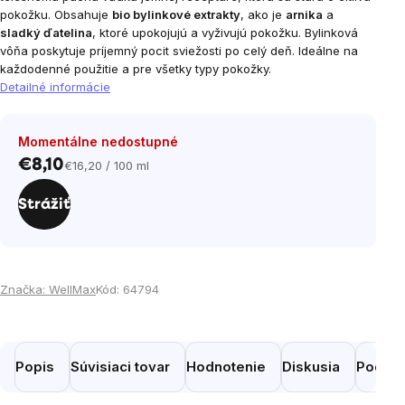
pokožku. Obsahuje
bio bylinkové extrakty
, ako je
arnika
a
sladký ďatelina
, ktoré upokojujú a vyživujú pokožku. Bylinková
vôňa poskytuje príjemný pocit sviežosti po celý deň. Ideálne na
každodenné použitie a pre všetky typy pokožky.
Detailné informácie
Momentálne nedostupné
€8,10
€16,20 / 100 ml
Jednotková
cena:
Strážiť
Značka:
WellMax
Kód:
64794
Popis
Súvisiaci tovar
Hodnotenie
Diskusia
Podobn