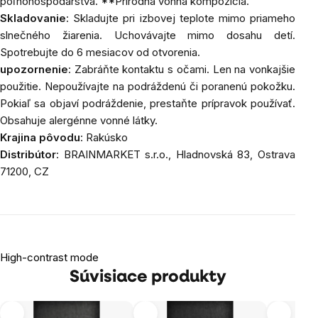
poľnohospodárstva. **Prírodná vonná kompozícia.
Skladovanie
: Skladujte pri izbovej teplote mimo priameho
slnečného žiarenia. Uchovávajte mimo dosahu detí.
Spotrebujte do 6 mesiacov od otvorenia.
upozornenie
: Zabráňte kontaktu s očami. Len na vonkajšie
použitie. Nepoužívajte na podráždenú či poranenú pokožku.
Pokiaľ sa objaví podráždenie, prestaňte prípravok používať.
Obsahuje alergénne vonné látky.
Krajina pôvodu
: Rakúsko
Distribútor
: BRAINMARKET s.r.o., Hladnovská 83, Ostrava
71200, CZ
High-contrast mode
Súvisiace produkty
Tip
Tip
Tip