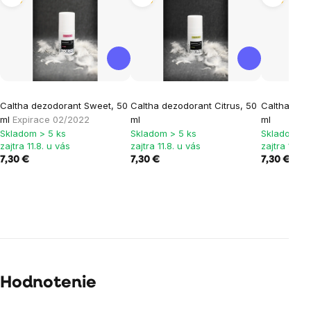
Caltha dezodorant Sweet, 50
Caltha dezodorant Citrus, 50
Caltha dez
ml
Expirace 02/2022
ml
ml
Skladom > 5 ks
Skladom > 5 ks
Skladom > 
zajtra 11.8. u vás
zajtra 11.8. u vás
zajtra 11.8.
7,30 €
7,30 €
7,30 €
Hodnotenie