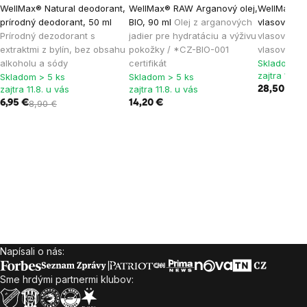
WellMax® Natural deodorant,
WellMax® RAW Arganový olej,
WellMax® S
prírodný deodorant, 50 ml
BIO, 90 ml
Olej z arganových
vlasov
Toni
Prírodný dezodorant s
jadier pre hydratáciu a výživu
vlasov a pr
extraktmi z bylín, bez obsahu
pokožky / *CZ-BIO-001
vlasov
alkoholu a sódy
certifikát
Skladom > 
zajtra 11.8.
Skladom > 5 ks
Skladom > 5 ks
zajtra 11.8. u vás
zajtra 11.8. u vás
28,50 €
6,95 €
8,90 €
14,20 €
Napísali o nás:
Zápätie
Sme hrdými partnermi klubov: