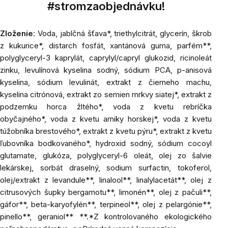
#stromzaobjednávku!
Zloženie
: Voda, jablčná šťava*, triethylcitrát, glycerín, škrob
z kukurice*, distarch fosfát, xantánová guma, parfém**,
polyglyceryl-3 kaprylát, caprylyl/capryl glukozid, ricinoleát
zinku, levulínová kyselina sodný, sódium PCA, p-anisová
kyselina, sódium levulinát, extrakt z čierneho machu,
kyselina citrónová, extrakt zo semien mrkvy siatej*, extrakt z
podzemku horca žltého*, voda z kvetu rebríčka
obyčajného*, voda z kvetu arniky horskej*, voda z kvetu
túžobníka brestového*, extrakt z kvetu pýru*, extrakt z kvetu
ľubovníka bodkovaného*, hydroxid sodný, sódium cocoyl
glutamate, glukóza, polyglyceryl-6 oleát, olej zo šalvie
lekárskej, sorbát draselný, sodium surfactin, tokoferol,
olej/extrakt z levandule**, linalool**, linalylacetát**, olej z
citrusových šupky bergamotu**, limonén**, olej z pačuli**,
gáfor**, beta-karyofylén**, terpineol**, olej z pelargónie**,
pinello**, geraniol** **.*Z kontrolovaného ekologického