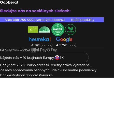
Odoberať
Sledujte nás na sociálnych sieťach:
Viac ako 200 000 overených recenzií
Naše produkty sú laborató
4.9/5
(2737x)
4.9/5
(1577x)
Nájdete nás v 10 krajinách Európy:
SK
Copyright
2026
BrainMarket.sk. Všetky práva vyhradené.
Zásady spracovania osobných údajov
Obchodné podmienky
Cookies
Vytvoril Shoptet Premium