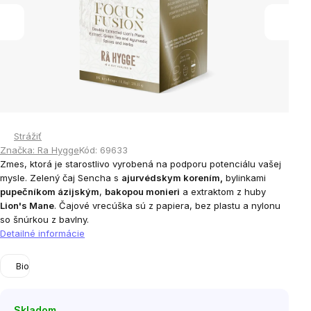
Strážiť
Značka:
Ra Hygge
Kód:
69633
Zmes, ktorá je starostlivo vyrobená na podporu potenciálu vašej
mysle. Zelený čaj Sencha s
ajurvédskym korením,
bylinkami
pupečníkom ázijským
,
bakopou monieri
a extraktom z huby
Lion's Mane
. Čajové vrecúška sú z papiera, bez plastu a nylonu
so šnúrkou z bavlny.
Detailné informácie
Bio
Skladom