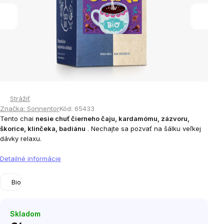
Strážiť
Značka:
Sonnentor
Kód:
65433
Tento chai
nesie chuť čierneho čaju, kardamómu, zázvoru,
škorice, klinčeka, badiánu
. Nechajte sa pozvať na šálku veľkej
dávky relaxu.
Detailné informácie
Bio
Skladom