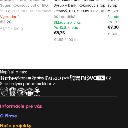
hodnotenie
hodnoten
Sugar, Kokosový cukor BIO,
Syrup - Dark, Kokosový sirup
syrup, Čak
produktu
produktu
250 g
*CZ-BIO-001 certifikát
- tmavý, BIO, 500 ml
*CZ-BIO-
ml
Sirup z 
je
je
Vypredané
001 certifikát
Skladom > 
Po 10.8. u 
Skladom > 5 ks
5,0
5,0
€3,20
Po 10.8. u vás
€7,30
Jednotková
€1,28 / 100 g
z
z
€9,75
Jednotková
€1,46 / 100
cena:
5
5
Jednotková
cena:
€1,95 / 100 ml
hviezdičiek.
hviezdičie
cena:
Napísali o nás:
Zápätie
Sme hrdými partnermi klubov:
Informácie pre vás
O firme
Naše projekty