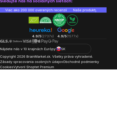
Sledujte nás na sociálnych sieťach:
Viac ako 200 000 overených recenzií
Naše produkty sú laborató
4.9/5
(2737x)
4.9/5
(1577x)
Nájdete nás v 10 krajinách Európy:
SK
Copyright
2026
BrainMarket.sk. Všetky práva vyhradené.
Zásady spracovania osobných údajov
Obchodné podmienky
Cookies
Vytvoril Shoptet Premium