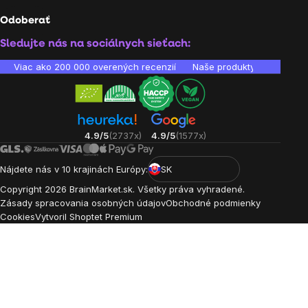
Odoberať
Sledujte nás na sociálnych sieťach:
Viac ako 200 000 overených recenzií
Naše produkty sú laborató
4.9/5
(2737x)
4.9/5
(1577x)
Nájdete nás v 10 krajinách Európy:
SK
Copyright
2026
BrainMarket.sk. Všetky práva vyhradené.
Zásady spracovania osobných údajov
Obchodné podmienky
Cookies
Vytvoril Shoptet Premium