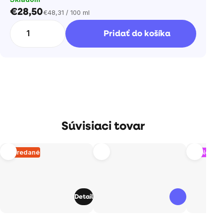
€28,50
€48,31 / 100 ml
Jednotková
cena:
Pridať do košíka
Súvisiaci tovar
Vypredané
Nový o
Detail