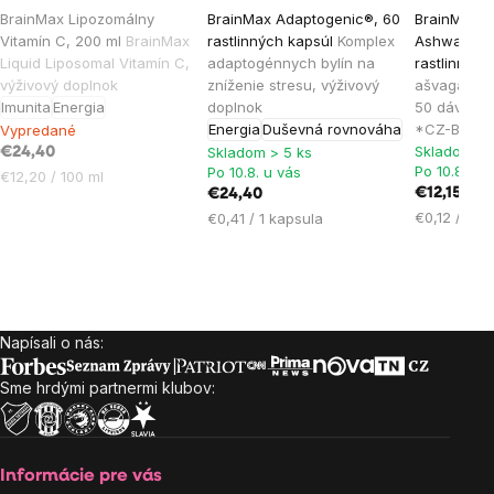
Priemerné
Priemerné
Priemern
BrainMax Lipozomálny
BrainMax Adaptogenic®, 60
BrainMax O
hodnotenie
hodnotenie
hodnoten
Vitamín C, 200 ml
BrainMax
rastlinných kapsúl
Komplex
Ashwagand
produktu
produktu
produktu
Liquid Liposomal Vitamín C,
adaptogénnych bylín na
rastlinnýc
je
je
je
výživový doplnok
zníženie stresu, výživový
ašvaganda,
Imunita
Energia
doplnok
50 dávok, v
5,0
4,1
4,2
Energia
Duševná rovnováha
*CZ-BIO-001
Vypredané
z
z
z
Skladom > 
Skladom > 5 ks
€24,40
5
5
5
Po 10.8. u 
Po 10.8. u vás
Jednotková
€12,20 / 100 ml
hviezdičiek.
hviezdičiek.
hviezdičie
€12,15
€24,40
cena:
Jednotková
Jednotková
€0,12 / 1 k
€0,41 / 1 kapsula
cena:
cena:
Napísali o nás:
Zápätie
Sme hrdými partnermi klubov:
Informácie pre vás