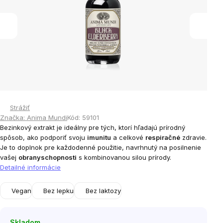
Strážiť
Značka:
Anima Mundi
Kód:
59101
Bezinkový extrakt je ideálny pre tých, ktorí hľadajú prírodný
spôsob, ako podporiť svoju
imunitu
a celkové
respiračné
zdravie.
Je to doplnok pre každodenné použitie, navrhnutý na posilnenie
vašej
obranyschopnosti
s kombinovanou silou prírody.
Detailné informácie
Vegan
Bez lepku
Bez laktozy
Skladom