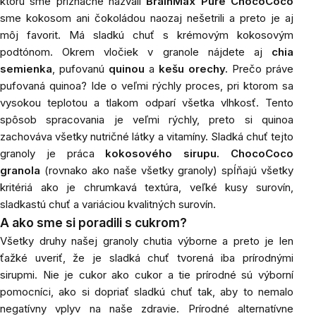
ktorú sme príznačne nazvali
BrainMax Pure ChocoCoco
sme kokosom ani čokoládou naozaj nešetrili a preto je aj
môj favorit. Má sladkú chuť s krémovým kokosovým
podtónom. Okrem vločiek v granole nájdete aj
chia
semienka
, pufovanú
quinou
a
kešu orechy.
Prečo práve
pufovaná quinoa? Ide o veľmi rýchly proces, pri ktorom sa
vysokou teplotou a tlakom odparí všetka vlhkosť. Tento
spôsob spracovania je veľmi rýchly, preto si quinoa
zachováva všetky nutričné ​​látky a vitamíny. Sladká chuť tejto
granoly je práca
kokosového sirupu.
ChocoCoco
granola
(rovnako ako naše všetky granoly) spĺňajú všetky
kritériá ako je chrumkavá textúra, veľké kusy surovín,
sladkastú chuť a variáciou kvalitných surovín.
A ako sme si poradili s cukrom?
Všetky
druhy našej granoly chutia výborne a preto je len
ťažké uveriť, že je sladká chuť tvorená iba prírodnými
sirupmi. Nie je cukor ako cukor a tie prírodné sú výborní
pomocníci, ako si dopriať sladkú chuť tak, aby to nemalo
negatívny vplyv na naše zdravie. Prírodné alternatívne