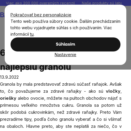
Prejsť
Viac ako 200 000 overených recenzií
Naše produkty sú laborató
na
Nákupný
Pokračovať bez personalizácie
obsah
košík
Tento web používa súbory cookie. Ďalším prechádzaním
tohto webu vyjadrujete súhlas s ich používaním. Viac
informácií
tu
.
Blog
6 tipov podľa čoho vybrať najlepšiu granolu
Súhlasím
6 tipov podľa čoho vybrať
Nastavenie
najlepšiu granolu
13.9.2022
Granola
by mala predstavovať zdravú súčasť raňajok. Avšak
to, čo považujeme za zdravé raňajky - ako sú
vločky
,
oriešky
alebo ovocie, môžete na pultoch obchodov nájsť s
prímesou veľkého množstva cukru. Granola sa potom už
skôr podobá cukrovinkám, než zdravé raňajky. Preto Vám
prezradíme tipy, podľa čoho granolu vyberať a čo si všímať
na obaloch. Hlavne preto, aby ste neplatili za niečo, čo v