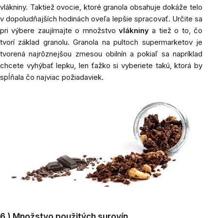
vlákniny. Taktiež ovocie, ktoré granola obsahuje dokáže telo
v dopoludňajších hodinách oveľa lepšie spracovať. Určite sa
pri výbere zaujímajte o množstvo
vlákniny
a tiež o to, čo
tvorí základ granolu. Granola na pultoch supermarketov je
tvorená najrôznejšou zmesou obilnín a pokiaľ sa napríklad
chcete vyhýbať lepku, len ťažko si vyberiete takú, ktorá by
spĺňala čo najviac požiadaviek.
6.) Množstvo použitých surovín