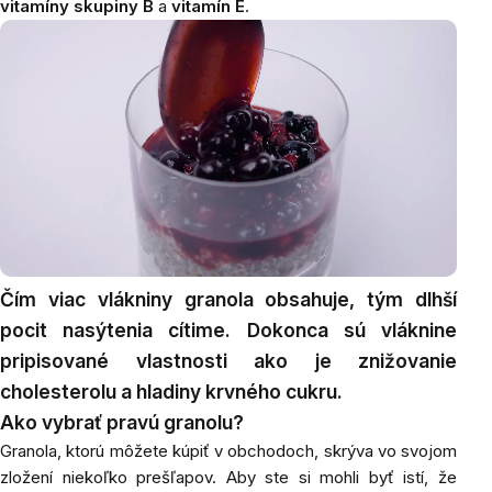
vitamíny skupiny B
a
vitamín E
.
Čím
viac vlákniny granola obsahuje, tým dlhší
pocit nasýtenia cítime. Dokonca sú vláknine
pripisované vlastnosti ako je
znižovanie
cholesterolu
a hladiny krvného cukru.
Ako vybrať pravú granolu?
Granola,
ktorú môžete kúpiť v obchodoch, skrýva vo svojom
zložení niekoľko prešľapov. Aby ste si mohli byť istí, že