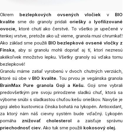
Okrem
bezlepkových ovsených vločiek
v
BIO
kvalite
sme do granoly pridali
oriešky
a
lyofilizované
ovocie,
ktoré chutí ako čerstvé. To všetko je upečené v
tenkej vrstve, pretože ako už vieme, granola musí chrumkať!
Ako základ sme použili
BIO bezlepkové ovsené vločky z
Fínska
, aby si granolu mohli dopriať aj tí, ktorí neznesú
akékoľvek množstvo lepku. Všetky granoly sú vďaka tomu
bezlepkové!
Granolu máme zatiaľ vyrobenú v dvoch chutných verziách,
ktoré sú obe v
BIO kvalite
. Tou prvou je vegánska granola
BrainMax Pure granola Goji a Kešu.
Goji sme vybrali
predovšetkým pre svoju prirodzene sladkú chuť, ktorá sa
výborne snúbi s sladkastou chuťou kešu orieškov. Navyše je
goji alebo kustovnica čínska bohatá na lykopén. Antioxidant,
za ktorý nám náš cievny systém bude vďačný. Lykopén
pomáha
znižovať cholesterol
a zaisťuje správnu
priechodnosť ciev
. Ako tuk sme použili
kokosový olej.