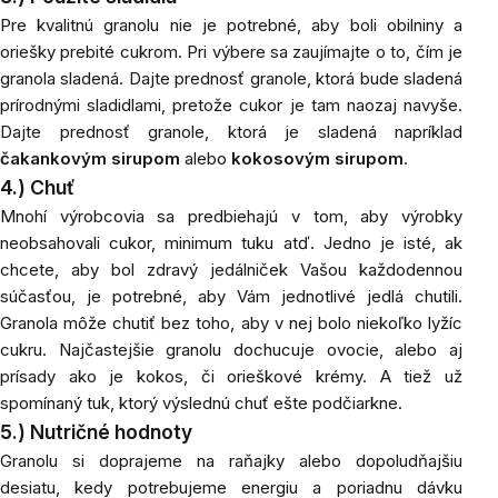
Pre
kvalitnú granolu nie je potrebné, aby boli obilniny a
oriešky prebité cukrom. Pri výbere sa zaujímajte o to, čím je
granola sladená. Dajte prednosť granole, ktorá bude sladená
prírodnými sladidlami, pretože cukor je tam naozaj navyše.
Dajte prednosť granole, ktorá je sladená napríklad
čakankovým sirupom
alebo
kokosovým sirupom
.
4.) Chuť
Mnohí
výrobcovia sa predbiehajú v tom, aby výrobky
neobsahovali cukor, minimum tuku atď. Jedno je isté, ak
chcete, aby bol zdravý jedálniček Vašou každodennou
súčasťou, je potrebné, aby Vám jednotlivé jedlá chutili.
Granola môže chutiť bez toho, aby v nej bolo niekoľko lyžíc
cukru. Najčastejšie granolu dochucuje ovocie, alebo aj
prísady ako je kokos, či orieškové krémy. A tiež už
spomínaný tuk, ktorý výslednú chuť ešte podčiarkne.
5.) Nutričné hodnoty
Granolu
si doprajeme na raňajky alebo dopoludňajšiu
desiatu, kedy potrebujeme energiu a poriadnu dávku