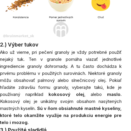
2.) Výber tukov
Ako
už vieme, pri pečení granoly je vždy potrebné použiť
nejaký tuk. Ten v granole pomáha viazať jednotlivé
ingrediencie granoly dohromady. A tu často dochádza k
prvému problému v použitých surovinách. Niektoré granoly
môžu obsahovať palmový alebo slnečnicový olej. Pokiaľ
hľadáte zdravšiu formu granoly, vyberajte takú, kde je
používaný napríklad
kokosový olej
, alebo
maslo.
Kokosový olej je unikátny svojim obsahom nasýtených
mastných kyselín.
Sú v ňom obsiahnuté mastné kyseliny,
ktoré telo okamžite využije na produkciu energie pre
telo i mozog.
3.) Použité sladidlá