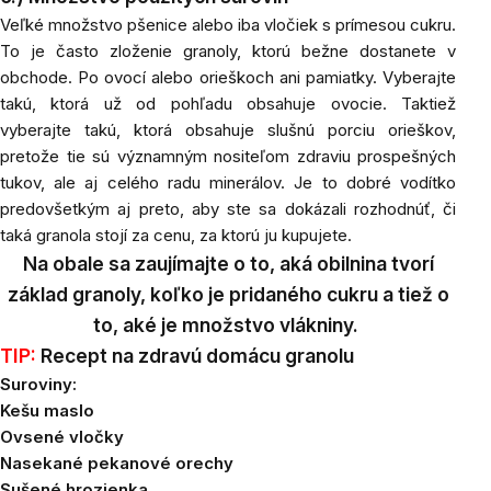
Veľké
množstvo pšenice alebo iba vločiek s prímesou cukru.
To je často zloženie granoly, ktorú bežne dostanete v
obchode. Po ovocí alebo orieškoch ani pamiatky. Vyberajte
takú, ktorá už od pohľadu obsahuje ovocie. Taktiež
vyberajte takú, ktorá obsahuje slušnú porciu orieškov,
pretože tie sú významným nositeľom zdraviu prospešných
tukov, ale aj celého radu minerálov. Je to dobré vodítko
predovšetkým aj preto, aby ste sa dokázali rozhodnúť, či
taká granola stojí za cenu, za ktorú ju kupujete.
Na obale sa zaujímajte o to, aká obilnina tvorí
základ granoly, koľko je pridaného cukru a tiež o
to, aké je množstvo vlákniny.
TIP:
Recept na zdravú domácu granolu
Suroviny:
Kešu maslo
Ovsené vločky
Nasekané pekanové orechy
Sušené hrozienka