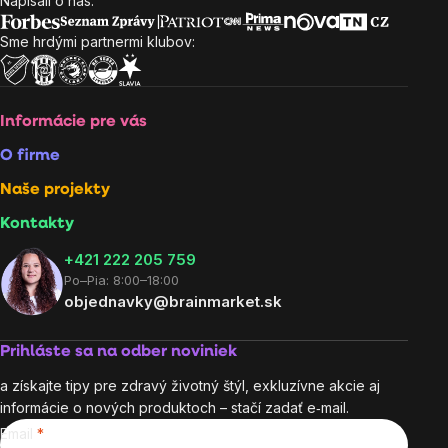
Napísali o nás:
Zápätie
Sme hrdými partnermi klubov:
Informácie pre vás
O firme
Naše projekty
Kontakty
+421 222 205 759
Po–Pia: 8:00–18:00
objednavky@brainmarket.sk
Prihláste sa na odber noviniek
a získajte tipy pre zdravý životný štýl, exkluzívne akcie aj
informácie o nových produktoch – stačí zadať e‑mail.
Email