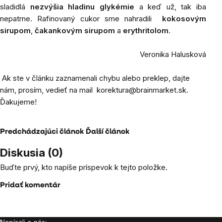
sladidlá
nezvýšia hladinu glykémie
a keď už, tak iba
nepatrne. Rafinovaný cukor sme nahradili
kokosovým
sirupom
,
čakankovým sirupom
a
erythritolom
.
Veronika Halusková
Ak ste v článku zaznamenali chybu alebo preklep, dajte
nám, prosím, vedieť na mail
korektura@brainmarket.sk
.
Ďakujeme!
Predchádzajúci článok
Ďalší článok
Diskusia (0)
Buďte prvý, kto napíše príspevok k tejto položke.
Pridať komentár