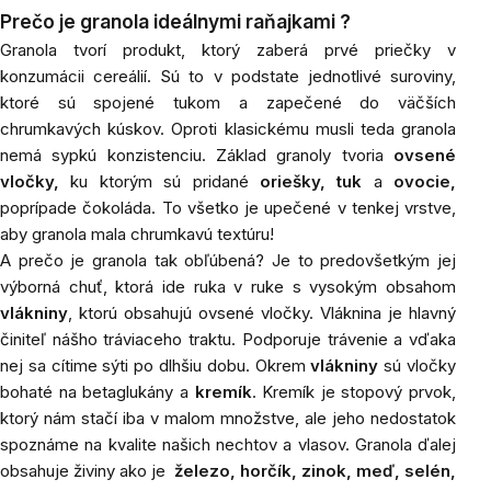
Prečo je granola ideálnymi raňajkami ?
Granola
tvorí produkt, ktorý zaberá prvé priečky v
konzumácii cereálií. Sú to v podstate jednotlivé suroviny,
ktoré sú spojené tukom a zapečené do väčších
chrumkavých kúskov. Oproti klasickému musli teda granola
nemá sypkú konzistenciu. Základ granoly tvoria
ovsené
vločky,
ku ktorým sú pridané
oriešky,
tuk
a
ovocie,
poprípade čokoláda. To všetko je upečené v tenkej vrstve,
aby granola mala chrumkavú textúru!
A prečo je granola tak obľúbená? Je to predovšetkým jej
výborná chuť, ktorá ide ruka v ruke s vysokým obsahom
vlákniny
, ktorú obsahujú ovsené vločky. Vláknina je hlavný
činiteľ nášho tráviaceho traktu. Podporuje trávenie a vďaka
nej sa cítime sýti po dlhšiu dobu. Okrem
vlákniny
sú vločky
bohaté na betaglukány a
kremík
. Kremík je stopový prvok,
ktorý nám stačí iba v malom množstve, ale jeho nedostatok
spoznáme na kvalite našich nechtov a vlasov. Granola ďalej
obsahuje živiny ako je
železo
,
horčík
,
zinok
,
meď
,
selén
,