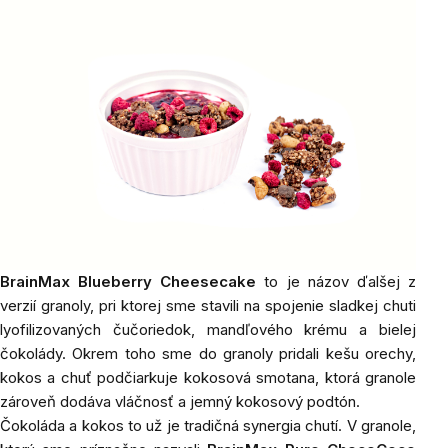
BrainMax Blueberry Cheesecake
to
je názov ďalšej z
verzií granoly, pri ktorej sme stavili na spojenie sladkej chuti
lyofilizovaných čučoriedok, mandľového krému a bielej
čokolády. Okrem toho sme do granoly pridali kešu orechy,
kokos a chuť podčiarkuje kokosová smotana, ktorá granole
zároveň dodáva vláčnosť a jemný kokosový podtón.
Čokoláda a kokos to už je tradičná synergia chutí. V granole,