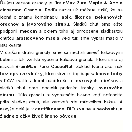
Ďalšou verziou granoly je
BrainMax Pure Maple & Apple
cinnamon Granola
. Podľa názvu už môžete tušiť, že sa
jedná o známu kombináciu
jabĺk,
škorice
,
pekanových
orechov
a
javorového sirupu.
Sladkú chuť sme ešte
podporili
medom
a okrem toho aj prirodzene sladkastou
chuťou
arašidového masla
. Ako tuk sme vybrali maslo v
BIO kvalite.
V ďalšom druhu granoly sme sa nechali uniesť kakaovými
bôbmi a tak vznikla výborná kakaová granola, ktorú sme aj
nazvali
BrainMax Pure CacaoNut.
Základ tvoria ako inak
bezlepkové vločky
, ktorú skvele dopĺňajú
kakaové bôby
v RAW kvalite a kombinácii
kešu
a
lieskových orieškov
a
sladkú chuť sme docielili pridaním trošky
javorového
sirupu
. Túto granolu si vychutnáte hlavne keď nefandíte
príliš sladkej chuti, ale zároveň ste milovníkmi kakaa. A
navyše celá je v
certifikovanej BIO kvalite
a
neobsahuje
žiadne zložky živočíšneho pôvodu.