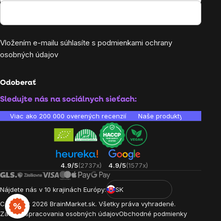
Vložením e-mailu súhlasíte s
podmienkami ochrany
osobných údajov
Odoberať
Sledujte nás na sociálnych sieťach:
Viac ako 200 000 overených recenzií
Naše produkty sú laborató
4.9/5
(2737x)
4.9/5
(1577x)
Nájdete nás v 10 krajinách Európy:
SK
Copyright
2026
BrainMarket.sk. Všetky práva vyhradené.
Zásady spracovania osobných údajov
Obchodné podmienky