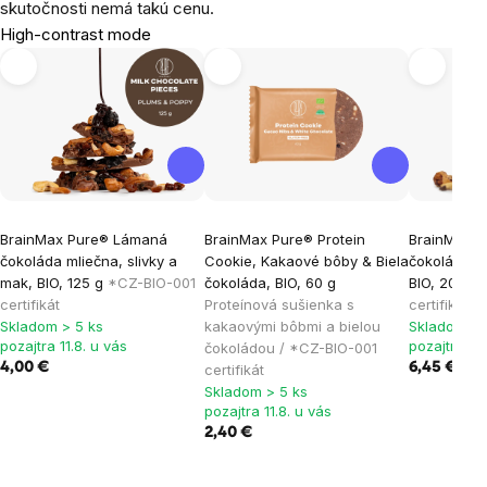
skutočnosti nemá takú cenu.
High-contrast mode
BrainMax Pure® Lámaná
BrainMax Pure® Protein
BrainMax 
čokoláda mliečna, slivky a
Cookie, Kakaové bôby & Biela
čokoláda ho
mak, BIO, 125 g
*CZ-BIO-001
čokoláda, BIO, 60 g
BIO, 200 g
certifikát
Proteínová sušienka s
certifikát
Skladom > 5 ks
kakaovými bôbmi a bielou
Skladom > 
pozajtra 11.8. u vás
pozajtra 11.
čokoládou / *CZ-BIO-001
4,00 €
6,45 €
certifikát
Skladom > 5 ks
pozajtra 11.8. u vás
2,40 €