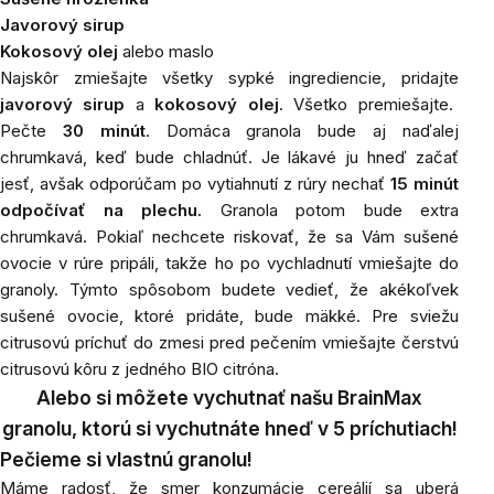
Javorový sirup
Kokosový olej
alebo maslo
Najskôr
zmiešajte všetky sypké ingrediencie, pridajte
javorový sirup
a
kokosový olej
. Všetko premiešajte.
Pečte
30 minút
. Domáca granola bude aj naďalej
chrumkavá, keď bude chladnúť. Je lákavé ju hneď začať
jesť, avšak odporúčam po vytiahnutí z rúry nechať
15 minút
odpočívať na plechu.
Granola potom bude extra
chrumkavá. Pokiaľ nechcete riskovať, že sa Vám sušené
ovocie v rúre pripáli, takže ho po vychladnutí vmiešajte do
granoly. Týmto spôsobom budete vedieť, že akékoľvek
sušené ovocie, ktoré pridáte, bude mäkké. Pre sviežu
citrusovú príchuť do zmesi pred pečením vmiešajte čerstvú
citrusovú kôru z jedného BIO citróna.
Alebo si môžete vychutnať našu
BrainMax
granolu, ktorú si vychutnáte hneď v 5 príchutiach!
Pečieme si vlastnú granolu!
Máme
radosť, že smer konzumácie cereálií sa uberá