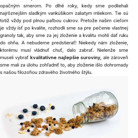
opačným smerom. Po dlhé roky, kedy sme podliehali
najrôznejším sladkým vankúšikom zaliatym mliekom. Tie sú
totiž vždy pod plnou paľbou cukrov. Pretože našim cieľom
je vždy ísť po kvalite, rozhodli sme sa pre pečenie vlastnej
granoly tak, aby sme za jej zloženie a kvalitu mohli dať ruku
do ohňa. A nebudeme predstierať! Niekedy nám zloženie,
ktorému musí vládnuť chuť, dalo zabrať. Nielenže sme
museli vybrať
kvalitatívne najlepšie suroviny,
ale zároveň
sme mali za úlohu zohľadniť to, aby zloženie išlo dohromady
s našou filozofiou zdravého životného štýlu.