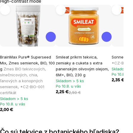
High-contrast mode
-10 %
-27 %
BrainMax Pure® Superseed
Smileat príkrm tekvica,
Sonnentor -
Mix, Zmes semienok, BIO, 100
zemiaky a cuketa s extra
*CZ-BIO-002
g
Zmes BIO tekvicových,
panenským olivovým olejom,
Skladom > 
Po 10.8. u 
slnečnicových, chia,
6M+, BIO, 230 g
2,35 €
3,20
ľanových a konopných
Skladom > 5 ks
Po 10.8. u vás
semienok, *CZ-BIO-001
2,25 €
2,50 €
certifikát
Skladom > 5 ks
Po 10.8. u vás
2,00 €
Čo sú tekvice z botanického hľadiska?