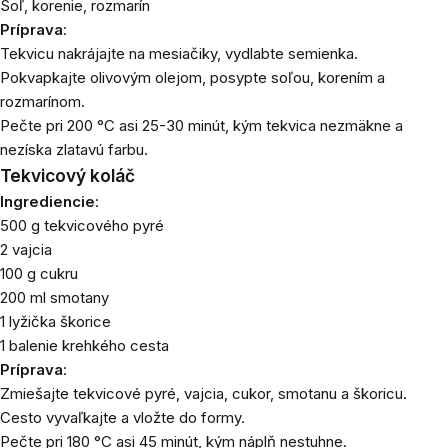
Soľ, korenie, rozmarín
Príprava
:
Tekvicu nakrájajte na mesiačiky, vydlabte semienka.
Pokvapkajte olivovým olejom, posypte soľou, korením a
rozmarínom.
Pečte pri 200 °C asi 25-30 minút, kým tekvica nezmäkne a
nezíska zlatavú farbu.
Tekvicový koláč
Ingrediencie
:
500 g tekvicového pyré
2 vajcia
100 g cukru
200 ml smotany
1 lyžička škorice
1 balenie krehkého cesta
Príprava
:
Zmiešajte tekvicové pyré, vajcia, cukor, smotanu a
škoricu
.
Cesto vyvaľkajte a vložte do formy.
Pečte pri 180 °C asi 45 minút, kým náplň nestuhne.