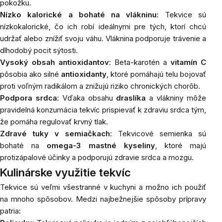
pokožku.
Nízko kalorické a bohaté na vlákninu
: Tekvice sú
nízkokalorické, čo ich robí ideálnymi pre tých, ktorí chcú
udržať alebo znížiť svoju váhu. Vláknina podporuje trávenie a
dlhodobý pocit sýtosti.
Vysoký obsah antioxidantov
: Beta-karotén a
vitamín C
pôsobia ako silné
antioxidanty
, ktoré pomáhajú telu bojovať
proti voľným radikálom a znižujú riziko chronických chorôb.
Podpora srdca
: Vďaka obsahu
draslíka
a vlákniny môže
pravidelná konzumácia tekvíc prispievať k zdraviu srdca tým,
že pomáha regulovať krvný tlak.
Zdravé tuky v
semiačkach
: Tekvicové semienka sú
bohaté na
omega-3 mastné kyseliny
, ktoré majú
protizápalové účinky a podporujú zdravie srdca a mozgu.
Kulinárske využitie tekvíc
Tekvice sú veľmi všestranné v kuchyni a možno ich použiť
na mnoho spôsobov. Medzi najbežnejšie spôsoby prípravy
patria: