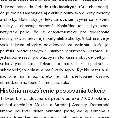
Tekvice patria do čeľade
tekvicovitých
(
Cucurbitaceae
),
čo je rodina zahŕňajúca aj ďalšie plodiny ako cukety, melóny
a uhorky. Botanicky je tekvica
ovocie
, vyvíja sa z kvetu
rastliny a obsahuje semená. Konkrétne ide o typ plodu
nazývaný
pepo
, čo je charakteristické pre tekvicovité
rastliny, ako sú tekvice, cukety alebo uhorky. V kulinárstve je
však tekvica obvykle považovaná za
zeleninu
kvôli jej
použitiu predovšetkým v slaných pokrmoch. Tekvice sú
jednoročné rastliny s plazivými stonkami a obvykle veľkými,
srdcovitými listami. Tekvice pochádzajú z tropických a
subtropických oblastí a majú rady teplo. Rýchlo rastú a sú
náchylné na mráz, preto je ich pestovanie časovo
obmedzené na teplejšie mesiace roka.
História a rozšírenie pestovania tekvíc
Tekvice boli pestované
už pred viac ako 7 000 rokmi
v
oblasti dnešného Mexika a Strednej Ameriky. Domorodé
kmene používali nielen samotné plody, ale aj semená a
šupky. Pôvodné tekvice neboli tak chutné ako moderné