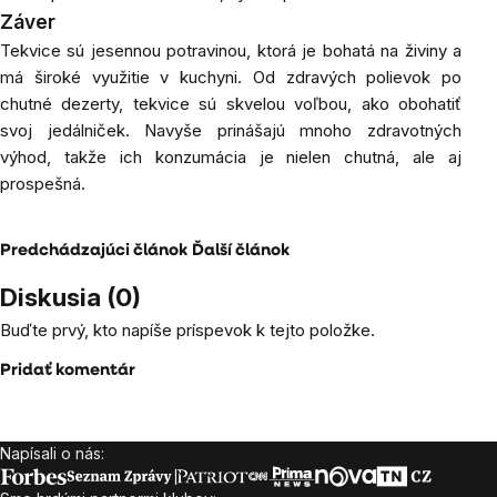
Záver
Tekvice sú jesennou potravinou, ktorá je bohatá na živiny a
má široké využitie v kuchyni. Od zdravých polievok po
chutné dezerty, tekvice sú skvelou voľbou, ako obohatiť
svoj jedálniček. Navyše prinášajú mnoho zdravotných
výhod, takže ich konzumácia je nielen chutná, ale aj
prospešná.
Predchádzajúci článok
Ďalší článok
Diskusia (0)
Buďte prvý, kto napíše príspevok k tejto položke.
Pridať komentár
Napísali o nás:
Zápätie