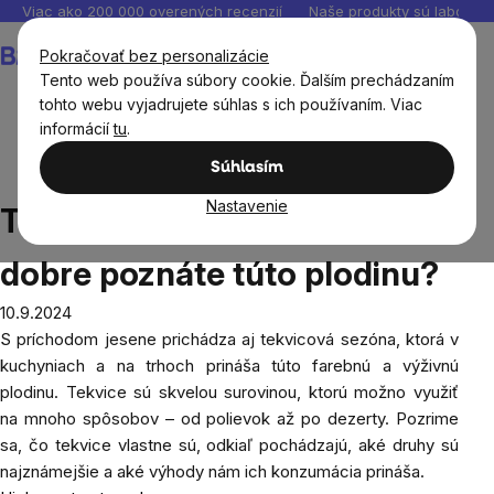
Prejsť
Viac ako 200 000 overených recenzií
Naše produkty sú laborató
na
Nákupný
Pokračovať bez personalizácie
obsah
košík
Tento web používa súbory cookie. Ďalším prechádzaním
tohto webu vyjadrujete súhlas s ich používaním. Viac
informácií
tu
.
Blog
Tekvicová sezóna je tu: Ako dobre poznáte túto
Súhlasím
plodinu?
Nastavenie
Tekvicová sezóna je tu: Ako
dobre poznáte túto plodinu?
10.9.2024
S príchodom jesene prichádza aj tekvicová sezóna, ktorá v
kuchyniach a na trhoch prináša túto farebnú a výživnú
plodinu. Tekvice sú skvelou surovinou, ktorú možno využiť
na mnoho spôsobov – od polievok až po dezerty. Pozrime
sa, čo tekvice vlastne sú, odkiaľ pochádzajú, aké druhy sú
najznámejšie a aké výhody nám ich konzumácia prináša.