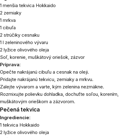
1 menšia tekvica Hokkaido
2 zemiaky
1 mrkva
1 cibuľa
2 strúčiky cesnaku
1 l zeleninového vývaru
2 lyžice
olivového oleja
Soľ, korenie, muškátový oriešok,
zázvor
Príprava
:
Opečte nakrájanú cibuľu a cesnak na oleji.
Pridajte nakrájanú tekvicu, zemiaky a mrkvu.
Zalejte vývarom a varte, kým zelenina nezmäkne.
Rozmixujte polievku dohladka, dochuťte soľou, korením,
muškátovým orieškom a zázvorom.
Pečená tekvica
Ingrediencie
:
1 tekvica Hokkaido
2 lyžice
olivového oleja