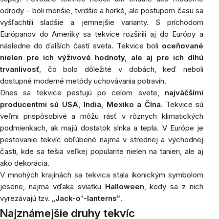
odrody – boli menšie, tvrdšie a horké, ale postupom času sa
vyšľachtili sladšie a jemnejšie varianty. S príchodom
Európanov do Ameriky sa tekvice rozšírili aj do Európy a
následne do ďalších častí sveta. Tekvice boli
oceňované
nielen pre ich výživové hodnoty, ale aj pre ich dlhú
trvanlivosť
, čo bolo dôležité v dobách, keď neboli
dostupné moderné metódy uchovávania potravín.
Dnes sa tekvice pestujú po celom svete,
najväčšími
producentmi sú USA, India, Mexiko a Čína
. Tekvice sú
veľmi prispôsobivé a môžu rásť v rôznych klimatických
podmienkach, ak majú dostatok slnka a tepla. V Európe je
pestovanie tekvíc obľúbené najmä v strednej a východnej
časti, kde sa tešia veľkej popularite nielen na tanieri, ale aj
ako dekorácia.
V mnohých krajinách sa tekvica stala ikonickým symbolom
jesene, najmä vďaka sviatku
Halloween
, kedy sa z nich
vyrezávajú tzv.
„Jack-o'-lanterns“
.
Najznámejšie druhy tekvíc