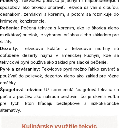
Polievky
: Tekvicová polievka je jedným z najobľúbenejších
spôsobov, ako tekvicu pripraviť. Tekvica sa varí s cibuľou,
cesnakom, zemiakmi a korením, a potom sa rozmixuje do
krémovej konzistencie.
Pečenie
: Pečená tekvica s korením, ako je
škorica
alebo
muškátový oriešok, je výbornou prílohou alebo základom pre
šaláty.
Dezerty
: Tekvicové koláče a tekvicové muffiny sú
obľúbené dezerty najmä v americkej kuchyni, kde sa
tekvicové pyré používa ako základ pre sladké pečenie.
Pyré a zaváraniny
: Tekvicové pyré možno ľahko zavárať a
používať do polievok, dezertov alebo ako základ pre rôzne
omáčky.
Špagetová tekvica
: Už spomenutá špagetová tekvica sa
pečie a používa ako náhrada cestovín, čo je skvelá voľba
pre tých, ktorí hľadajú bezlepkové a nízkokalorické
alternatívy.