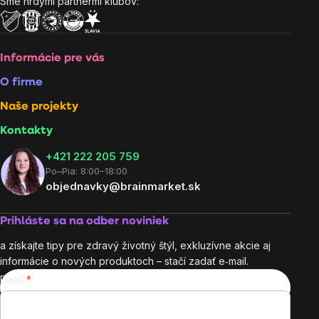
Sme hrdými partnermi klubov:
Informácie pre vás
O firme
Naše projekty
Kontakty
+421 222 205 759
Po–Pia: 8:00–18:00
objednavky@brainmarket.sk
Prihláste sa na odber noviniek
a získajte tipy pre zdravý životný štýl, exkluzívne akcie aj
informácie o nových produktoch – stačí zadať e‑mail.
Email