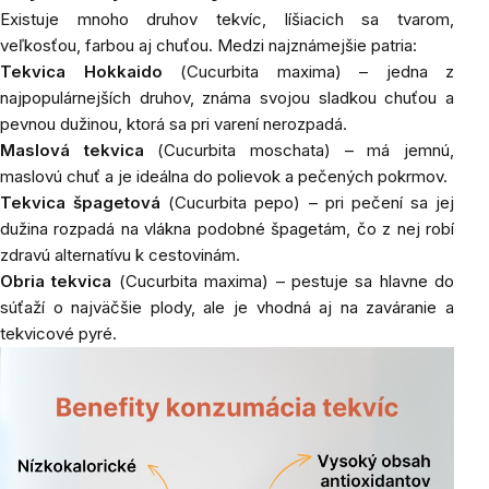
Existuje mnoho druhov tekvíc, líšiacich sa tvarom,
veľkosťou, farbou aj chuťou. Medzi najznámejšie patria:
Tekvica Hokkaido
(
Cucurbita maxima
) – jedna z
najpopulárnejších druhov, známa svojou sladkou chuťou a
pevnou dužinou, ktorá sa pri varení nerozpadá.
Maslová tekvica
(
Cucurbita moschata
) – má jemnú,
maslovú chuť a je ideálna do polievok a pečených pokrmov.
Tekvica špagetová
(
Cucurbita pepo
) – pri pečení sa jej
dužina rozpadá na vlákna podobné špagetám, čo z nej robí
zdravú alternatívu k cestovinám.
Obria tekvica
(
Cucurbita maxima
) – pestuje sa hlavne do
súťaží o najväčšie plody, ale je vhodná aj na zaváranie a
tekvicové pyré.