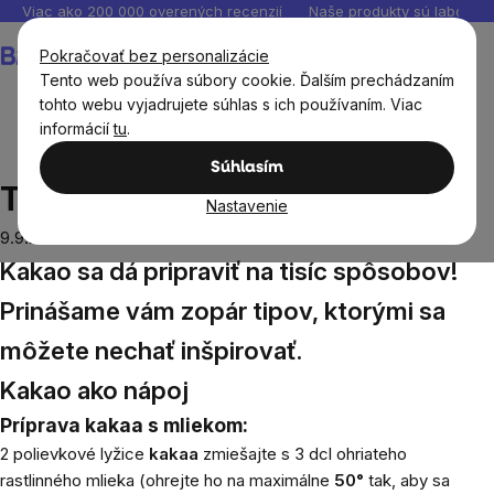
Prejsť
Viac ako 200 000 overených recenzií
Naše produkty sú laborató
na
Nákupný
Pokračovať bez personalizácie
obsah
košík
Tento web používa súbory cookie. Ďalším prechádzaním
tohto webu vyjadrujete súhlas s ich používaním. Viac
informácií
tu
.
Blog
Tipy na prípravu kakaa
Súhlasím
Tipy na prípravu kakaa
Nastavenie
9.9.2020
Kakao sa dá pripraviť na tisíc spôsobov!
Prinášame vám zopár tipov, ktorými sa
môžete nechať inšpirovať.
Kakao ako nápoj
Príprava kakaa s mliekom:
2 polievkové lyžice
kakaa
zmiešajte s 3 dcl ohriateho
rastlinného mlieka (ohrejte ho na maximálne
50°
tak, aby sa