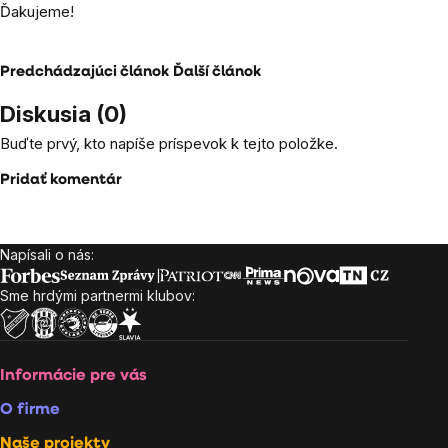
Ďakujeme!
Predchádzajúci článok
Ďalší článok
Diskusia (0)
Buďte prvý, kto napíše príspevok k tejto položke.
Pridať komentár
Napísali o nás:
Zápätie
Sme hrdými partnermi klubov:
Informácie pre vás
O firme
Naše projekty