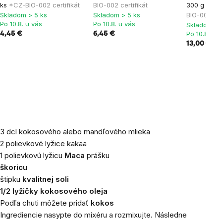
ks
*CZ-BIO-002 certifikát
BIO-002 certifikát
300 g
Kaka
Skladom > 5 ks
Skladom > 5 ks
BIO-001 cert
Po 10.8. u vás
Po 10.8. u vás
Skladom > 
Po 10.8. u 
4,45 €
6,45 €
13,00 €
16,
3 dcl kokosového alebo mandľového mlieka
2 polievkové lyžice kakaa
1 polievkovú lyžicu
Maca
prášku
škoricu
štipku
kvalitnej soli
1/2 lyžičky kokosového
oleja
Podľa chuti môžete pridať
kokos
Ingrediencie nasypte do mixéru a rozmixujte. Následne