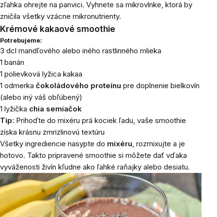
zľahka ohrejte na panvici. Vyhnete sa mikrovlnke, ktorá by
zničila všetky vzácne mikronutrienty.
Krémové kakaové smoothie
Potrebujeme:
3 dcl mandľového alebo iného rastlinného mlieka
1 banán
1 polievková lyžica kakaa
1 odmerka
čokoládového proteínu
pre doplnenie bielkovín
(alebo iný váš obľúbený)
1 lyžička
chia
semiačok
Tip:
Prihoďte do mixéru prá kociek ľadu, vaše smoothie
získa krásnu zmrizlinovú textúru
Všetky ingrediencie nasypte do
mixéru
, rozmixujte a je
hotovo. Takto pripravené smoothie si môžete dať vďaka
vyváženosti živín kľudne ako ľahké raňajky alebo desiatu.