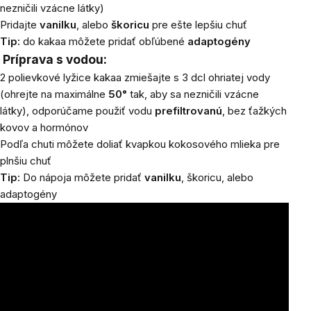
nezničili vzácne látky)
Pridajte
vanilku
, alebo
škoricu
pre ešte lepšiu chuť
Tip:
do kakaa môžete pridať obľúbené
adaptogény
Príprava s vodou:
2 polievkové lyžice kakaa zmiešajte s 3 dcl ohriatej vody
(ohrejte na maximálne
50°
tak, aby sa nezničili vzácne
látky), odporúčame použiť vodu
prefiltrovanú
, bez ťažkých
kovov a hormónov
Podľa chuti môžete doliať kvapkou kokosového mlieka pre
plnšiu chuť
Tip:
Do nápoja môžete pridať
vanilku
, škoricu, alebo
adaptogény