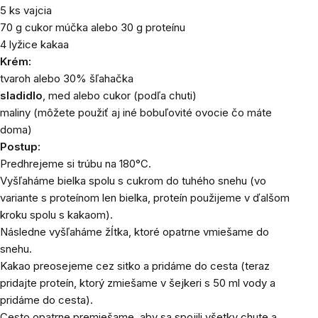
5 ks vajcia
70 g cukor múčka alebo 30 g proteínu
4 lyžice kakaa
Krém:
tvaroh alebo 30% šľahačka
sladidlo
, med alebo cukor (podľa chuti)
maliny (môžete použiť aj iné bobuľovité ovocie čo máte
doma)
Postup:
Predhrejeme si trúbu na 180°C.
Vyšľaháme bielka spolu s cukrom do tuhého snehu (vo
variante s proteínom len bielka, proteín použijeme v ďalšom
kroku spolu s kakaom).
Následne vyšľaháme žĺtka, ktoré opatrne vmiešame do
snehu.
Kakao preosejeme cez sitko a pridáme do cesta (teraz
pridajte proteín, ktorý zmiešame v šejkeri s 50 ml vody a
pridáme do cesta).
Cesto opatrne premiešame, aby sa spojili všetky chute a