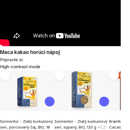
Maca kakao horúci nápoj
Pripravte si:
High-contrast mode
-20 %
Sonnentor - Zlatý kurkumový
Sonnentor - Zlatý kurkumový
BrainMax 
sen, porciovaný čaj, BIO, 18
sen, sypaný, BIO, 120 g
*CZ-
Cacao, Kak