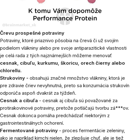
Črevu prospešné potraviny
Potraviny, ktoré priaznivo pôsobia na črevá či už svojím
podielom vlákniny alebo pre svoje antiparazitické vlastnosti
je celá rada z tých najznámejších môžeme menovať
cesnak, cibuľu, kurkumu, škoricu, orech čierny alebo
chlorellu.
Strukoviny -
obsahujú značné množstvo vlákniny, ktorá je
pre zdravie čriev nevyhnutná, preto sa konzumácia strukovín
odporúča aspoň dvakrát za týždeň.
Cesnak a cibuľa
- cesnak aj cibuľa sú považované za
protirakovinové potraviny, pretože potláčajú tvorbu zá***ov.
Cesnak dokonca pomáha predchádzať niektorým z
gastrointestinálnych ochorení.
Fermentované potraviny
- proces fermentácie zeleniny,
ako je napríklad kimchi nielen, že zlepšuje chuť, ale je tiež