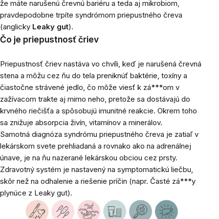
že máte narušenú črevnú bariéru a teda aj mikrobiom,
pravdepodobne trpíte syndrómom priepustného čreva
(anglicky
Leaky gut
).
Čo je priepustnosť čriev
Priepustnosť čriev nastáva vo chvíli, keď je narušená črevná
stena a môžu cez ňu do tela preniknúť baktérie, toxíny a
čiastočne strávené jedlo, čo môže viesť k zá***om v
zažívacom trakte aj mimo neho, pretože sa dostávajú do
krvného riečišťa a spôsobujú imunitné reakcie. Okrem toho
sa znižuje absorpcia živín, vitamínov a minerálov.
Samotná diagnóza syndrómu priepustného čreva je zatiaľ v
lekárskom svete prehliadaná a rovnako ako na adrenálnej
únave, je na ňu nazerané lekárskou obciou cez prsty.
Zdravotný systém je nastavený na symptomatickú liečbu,
skôr než na odhalenie a riešenie príčin (napr. Časté zá***y
plynúce z Leaky gut).