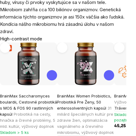
huby, vírusy či prvoky vyskytujúce sa v našom tele.
Mikrobiom zahŕňa cca 100 biliónov organizmov. Genetická
informácia týchto organizmov je asi 150x väčšia ako ľudská.
Kondícia nášho mikrobiomu hrá zásadnú úlohu v našom
zdraví.
High-contrast mode
-7 %
BrainMax Saccharomyces
BrainMax Women Probiotics,
BrainMax Z
boulardii, Cestovné probiotiká
Probiotiká Pre Ženy, 50
Výživový d
s MOS & FOS 90 rastlinných
enterosolventných kapsúl
31
Trávenie
kapsúl
Probiotiká na cesty,
miliárd špeciálnych kultúr pre
Skladom > 
pozajtra 11.
hnačka a črevné problémy, 5
zdravie žien, optimalizácia
mld. kultúr, výživový doplnok
vaginálneho a črevného
45,25 €
Skladom > 5 ks
mikrobiomu, výživový doplnok