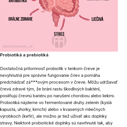
Probiotiká a prebiotiká
Dostatočná prítomnosť probiotík v tenkom čreve je
nevyhnutná pre správne fungovanie čriev a pomáha
predchádzať zá***ovým procesom v čreve. Môžu udržiavať
črevá zdravé tým, že bráni rastu škodlivých baktérií,
posilňujú črevnú bariéru po narušení chorobou alebo liekmi.
Probiotiká nájdeme vo fermentované druhy zelenín (kyslá
kapusta, uhorky, kimchi) alebo v kvasených mliečnych
výrobkoch (kefír), ale možno je tiež užívať ako doplnky
stravy. Niektoré probiotické doplnky sú navrhnuté tak, aby