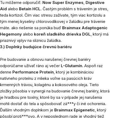
Tu môžeme odporučiť:
Now Super Enzymes
,
Digestive
Aid
alebo
Betaín HCL
. Častým problém s trávením je stres,
teda kortizol. Čím viac stresu zažívate, tým viac kortizolu a
tým menej kyseliny chlorovodíkovej v žalúdku pre trávenie
máte. ako riešenie sa ponúka buď
Brainmax Adaptogenic
Hegemony
alebo
koreň sladkého drievka DGL
, ktorý má
priaznivý vplyv na sliznicu žalúdka.
3.) Doplnky budujúce črevnú bariéru
Pre budovanie a obnovu narušenej črevnej bariéry
odporúčame užívať ráno aj večer
L-Glutamín.
Aspoň raz
denne
Performance Proteín
, ktorý je kombináciou
natívneho proteínu z mlieka voľne sa pasúcich kráv
krmenných trávou, kolagénu a kokosového oleja. Tieto
zložky pôsobia v synergii na budovanie črevnej bariéry, ktorá
je hradbou pre toxíny, ktoré by sa v prípade jej narušenia
mohli dostať do tela a spôsobovať zá***y či iné ochorenia.
Ďalším vhodným doplnkom je
Brainmax Epigenetic
, ktorý
pôsobí proti***ovo. A v neposlednom rade je vhodný tiež