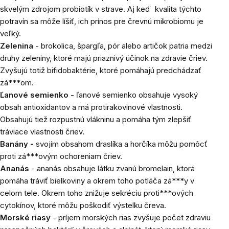
skvelým zdrojom probiotík v strave. Aj keď kvalita týchto
potravín sa môže líšiť, ich prínos pre črevnú mikrobiomu je
veľký.
Zelenina
- brokolica, špargľa, pór alebo artičok patria medzi
druhy zeleniny, ktoré majú priaznivý účinok na zdravie čriev.
Zvyšujú totiž bifidobaktérie, ktoré pomáhajú predchádzať
zá***om.
Ľanové semienko
- ľanové semienko obsahuje vysoký
obsah antioxidantov a má protirakovinové vlastnosti.
Obsahujú tiež rozpustnú vlákninu a pomáha tým zlepšiť
tráviace vlastnosti čriev.
Banány -
svojím obsahom draslíka a horčíka môžu pomôcť
proti zá***ovým ochoreniam čriev.
Ananás
- ananás obsahuje látku zvanú bromelain, ktorá
pomáha tráviť bielkoviny a okrem toho potláča zá***y v
celom tele. Okrem toho znižuje sekréciu proti***ových
cytokínov, ktoré môžu poškodiť výstelku čreva.
Morské riasy
- príjem morských rias zvyšuje počet zdraviu