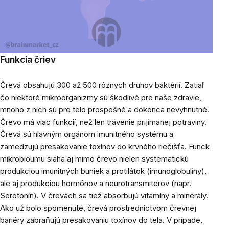
Funkcia čriev
Črevá obsahujú 300 až 500 rôznych druhov baktérií. Zatiaľ
čo niektoré mikroorganizmy sú škodlivé pre naše zdravie,
mnoho z nich sú pre telo prospešné a dokonca nevyhnutné.
Črevo má viac funkcií, než len trávenie prijímanej potraviny.
Črevá sú hlavným orgánom imunitného systému a
zamedzujú presakovanie toxínov do krvného riečišťa. Funck
mikrobioumu siaha aj mimo črevo nielen systematickú
produkciou imunitných buniek a protilátok (imunoglobulíny),
ale aj produkciou hormónov a neurotransmiterov (napr.
Serotonín). V črevách sa tiež absorbujú vitamíny a minerály.
Ako už bolo spomenuté, črevá prostredníctvom črevnej
bariéry zabraňujú presakovaniu toxínov do tela. V prípade,