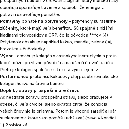
prospešných baktérií v črevách a alginát, ktorý morské riasy
obsahujú spomaľuje trávenie a spôsobí, že energia z
potravín sa uvoľňuje pomalšie.
Potraviny bohaté na polyfenoly
- polyfenoly sú rastlinné
zlúčeniny, ktoré majú veľa benefitov. Sú spájané s nižšími
hladinami triglyceridov a CRP, čo je pôvodca ***ov
(4)
.
Polyfenoly obsahuje napríklad kakao, mandle, zelený čaj,
brokolica a čučoriedky.
Vývar
- obsahuje kolagén s aminokyselinami glycín a prolín,
ktoré môžu pozitívne pôsobiť na narušenú črevnú bariéru.
Preto je kolagén spoločne s kokosovým olejom v
Performance proteínu.
Kokosový olej pôsobí rovnako ako
kolagén hojivo na črevnú bariéru.
Doplnky stravy prospešné pre črevo
Ak nestíhate zdraviu prospešnú stravu, alebo pracujete v
strese, či veľa cvičíte, alebo skrátka cítite, že kondícia
vašich čriev nie je brilantna. Potom je vhodné zaradiť aj pár
suplementov, ktoré vám pomôžu udržiavať črevo v kondícii.
1.) Probiotiká