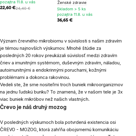
pozajtra 11.8. u vás
Ženské zdravie
22,60 €
24,40 €
Skladom > 5 ks
pozajtra 11.8. u vás
36,65 €
Význam črevného mikrobiomu v súvislosti s našim zdravím
je témou najnovších výskumov. Mnohé štúdie za
posledných 20 rokov preukázali súvislosť medzi zdravím
čriev a imunitným systémom, duševným zdravím, náladou,
autoimunitnými a endokrinnými poruchami, kožnými
problémami a dokonca rakovinou.
Vedeli ste, že sme nositeľmi troch buniek mikroorganizmov
na jednu ľudskú bunku? To znamená, že v našom tele je 3x
viac buniek mikróbov než našich vlastných.
Črevo je náš druhý mozog
V posledných výskumoch bola potvrdená existencia osi
ČREVO - MOZOG, ktorá zahŕňa obojsmernú komunikáciu