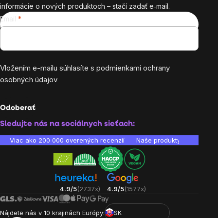
informácie o nových produktoch – stačí zadať e‑mail.
Email
Vložením e-mailu súhlasíte s
podmienkami ochrany
osobných údajov
Odoberať
Sledujte nás na sociálnych sieťach:
Viac ako 200 000 overených recenzií
Naše produkty sú laborató
4.9/5
(2737x)
4.9/5
(1577x)
Nájdete nás v 10 krajinách Európy:
SK