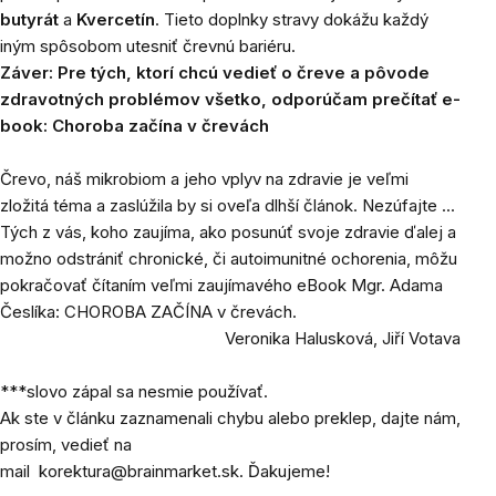
butyrát
a
Kvercetín
. Tieto doplnky stravy dokážu každý
iným spôsobom utesniť črevnú bariéru.
Záver: Pre tých, ktorí chcú vedieť o čreve a pôvode
zdravotných problémov všetko, odporúčam prečítať e-
book:
Choroba začína v črevách
Črevo, náš mikrobiom a jeho vplyv na zdravie je veľmi
zložitá téma a zaslúžila by si oveľa dlhší článok. Nezúfajte ...
Tých z vás, koho zaujíma, ako posunúť svoje zdravie ďalej a
možno odstrániť chronické, či autoimunitné ochorenia, môžu
pokračovať čítaním veľmi zaujímavého eBook Mgr. Adama
Česlíka:
CHOROBA ZAČÍNA v črevách.
Veronika Halusková, Jiří Votava
***slovo zápal sa nesmie používať.
Ak ste v článku zaznamenali chybu alebo preklep, dajte nám,
prosím, vedieť na
mail
korektura@brainmarket.sk
. Ďakujeme!