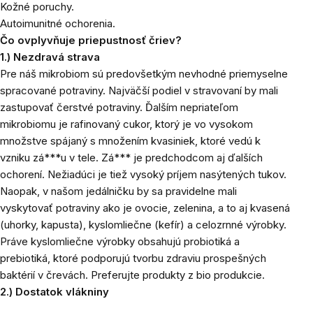
Kožné poruchy.
Autoimunitné ochorenia.
Čo ovplyvňuje priepustnosť čriev?
1.) Nezdravá strava
Pre náš mikrobiom sú predovšetkým nevhodné priemyselne
spracované potraviny. Najväčší podiel v stravovaní by mali
zastupovať čerstvé potraviny. Ďalším nepriateľom
mikrobiomu je rafinovaný cukor, ktorý je vo vysokom
množstve spájaný s množením kvasiniek, ktoré vedú k
vzniku zá***u v tele. Zá*** je predchodcom aj ďalších
ochorení. Nežiadúci je tiež vysoký príjem nasýtených tukov.
Naopak, v našom jedálničku by sa pravidelne mali
vyskytovať potraviny ako je ovocie, zelenina, a to aj kvasená
(uhorky, kapusta), kyslomliečne (kefír) a celozrnné výrobky.
Práve kyslomliečne výrobky obsahujú probiotiká a
prebiotiká, ktoré podporujú tvorbu zdraviu prospešných
baktérií v črevách. Preferujte produkty z bio produkcie.
2.) Dostatok vlákniny