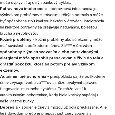
môže ovplyvniť aj celý spánkový cyklus.
Potravinová intolerancia
- potravinová intolerancia je
výsledkom problémov s trávením určitých potravín a môže
byť spôsobená zlou kvalitou baktérií v črevách. Intolerancia
na niektoré potraviny sa prejavuje nadúvaním, bolesťou
brucha a nevoľnosťou.
Kožné problémy
- kožné problémy ako sú ekzémy môžu
mať súvislosť s poškodením čriev. Zá
*** v črevách
spôsobený zlým stravovaním alebo potravinovými
alergiami môže spôsobiť presakovanie živín do tela a
dráždiť pokožku, ktorá sa potom prejaví vznikom
ekzémov.
Autoimunitné ochorenia -
predpokladá sa, že poškodenie
čriev zvyšuje tvorbu zá***ov a môže ovplyvniť správne
fungovanie imunitného systému. To môže viesť k
autoimunitným ochoreniam, kedy biele krvinky napádajú
naše vlastné bunky.
Depresia
- spojenie čriev a mozgu už bola preukázané. A je
tiež dôvodom prečo je priepustnosť čriev spojená s