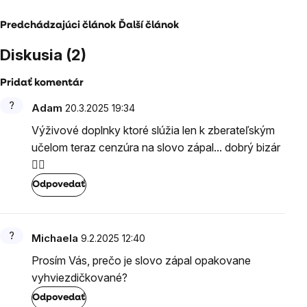
Predchádzajúci článok
Ďalší článok
Diskusia (2)
Pridať komentár
Výpis
Adam
20.3.2025 19:34
diskusií
Výživové doplnky ktoré slúžia len k zberateľským
učelom teraz cenzúra na slovo zápal... dobrý bizár
😵‍💫
Odpovedať
Michaela
9.2.2025 12:40
Prosím Vás, prečo je slovo zápal opakovane
vyhviezdičkované?
Odpovedať