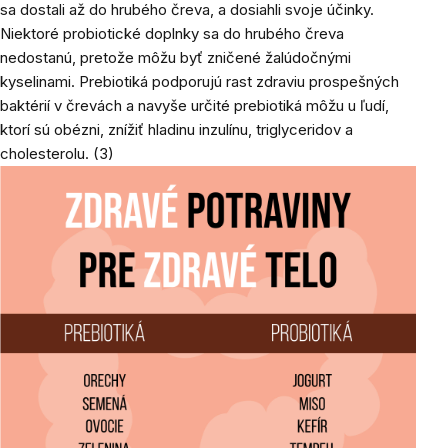
sa dostali až do hrubého čreva, a dosiahli svoje účinky.
Niektoré probiotické doplnky sa do hrubého čreva
nedostanú, pretože môžu byť zničené žalúdočnými
kyselinami. Prebiotiká podporujú rast zdraviu prospešných
baktérií v črevách a navyše určité prebiotiká môžu u ľudí,
ktorí sú obézni, znížiť hladinu inzulínu, triglyceridov a
cholesterolu.
(3)