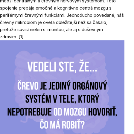
medzi centrálnym a črevným nervovým systémom. Toto
spojenie prepája emočné a kognitívne centrá mozgu s
periférnymi črevnými funkciami. Jednoducho povedané, náš
črevný mikrobiom je oveľa dôležitejší než sa čakalo,
pretože súvisí nielen s imunitou, ale aj s duševným
zdravím.
[
1
]