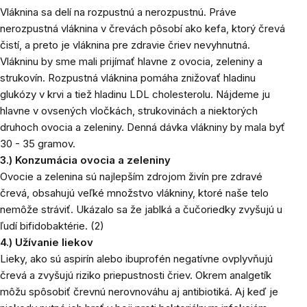
Vláknina sa delí na rozpustnú a nerozpustnú. Práve
nerozpustná vláknina v črevách pôsobí ako kefa, ktorý črevá
čistí, a preto je vláknina pre zdravie čriev nevyhnutná.
Vlákninu by sme mali prijímať hlavne z ovocia, zeleniny a
strukovín. Rozpustná vláknina pomáha znižovať hladinu
glukózy v krvi a tiež hladinu LDL cholesterolu. Nájdeme ju
hlavne v ovsených vločkách, strukovinách a niektorých
druhoch ovocia a zeleniny. Denná dávka vlákniny by mala byť
30 - 35 gramov.
3.) Konzumácia ovocia a zeleniny
Ovocie a zelenina sú najlepším zdrojom živín pre zdravé
črevá, obsahujú veľké množstvo vlákniny, ktoré naše telo
nemôže stráviť. Ukázalo sa že jablká a čučoriedky zvyšujú u
ľudí bifidobaktérie.
(2)
4.) Užívanie liekov
Lieky, ako sú aspirín alebo ibuprofén negatívne ovplyvňujú
črevá a zvyšujú riziko priepustnosti čriev. Okrem analgetík
môžu spôsobiť črevnú nerovnováhu aj antibiotiká. Aj keď je