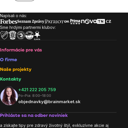
Napísali o nás:
Zápätie
Sme hrdými partnermi klubov:
Informácie pre vás
O firme
Naše projekty
Kontakty
+421 222 205 759
Po–Pia: 8:00–18:00
objednavky@brainmarket.sk
Prihláste sa na odber noviniek
a získajte tipy pre zdravý životný štýl, exkluzívne akcie aj