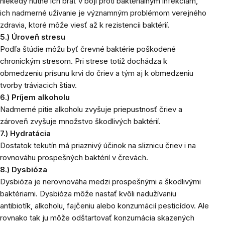
niekedy nutné ich brať v boji proti bakteriálnym infekciám,
ich nadmerné užívanie je významným problémom verejného
zdravia, ktoré môže viesť až k rezistencii baktérií.
5.) Úroveň stresu
Podľa štúdie môžu byť črevné baktérie poškodené
chronickým stresom. Pri strese totiž dochádza k
obmedzeniu prísunu krvi do čriev a tým aj k obmedzeniu
tvorby tráviacich štiav.
6.) Príjem alkoholu
Nadmerné pitie alkoholu zvyšuje priepustnosť čriev a
zároveň zvyšuje množstvo škodlivých baktérií.
7.) Hydratácia
Dostatok tekutín má priaznivý účinok na sliznicu čriev i na
rovnováhu prospešných baktérií v črevách.
8.) Dysbióza
Dysbióza je nerovnováha medzi prospešnými a škodlivými
baktériami. Dysbióza môže nastať kvôli nadužívaniu
antibiotík, alkoholu, fajčeniu alebo konzumácií pesticídov. Ale
rovnako tak ju môže odštartovať konzumácia skazených