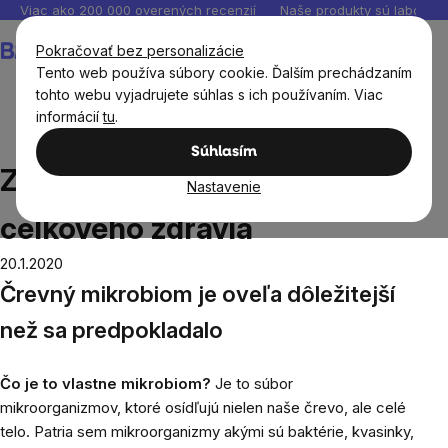
Prejsť
Viac ako 200 000 overených recenzií
Naše produkty sú laborató
na
Nákupný
Pokračovať bez personalizácie
obsah
košík
Tento web používa súbory cookie. Ďalším prechádzaním
tohto webu vyjadrujete súhlas s ich používaním. Viac
informácií
tu
.
Blog
Zdravé črevo je základ celkového zdravia
Súhlasím
Zdravé črevo je základ
Nastavenie
celkového zdravia
20.1.2020
Črevný mikrobiom je oveľa dôležitejší
než sa predpokladalo
Čo je to vlastne mikrobiom?
Je to súbor
mikroorganizmov, ktoré osídľujú nielen naše črevo, ale celé
telo. Patria sem mikroorganizmy akými sú baktérie, kvasinky,