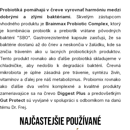
Probiotiká
pomáhajú v čreve vyrovnať harmóniu medzi
dobrými a zlými baktériami.
Skvelým zástupcom
vhodného produktu je
Brainmax Probiotic Complex
, ktorý
je kombinácia probiotík a prebiotík vrátane pôvodných
baktérií "SBO". Gastrorezistentné kapsule zaisťujú, že sa
baktérie dostanú až do čriev a neskončia v žalúdku, kde sa
zničia trávením ako u lacných probiotických produktov.
Tento produkt rovnako ako ďalšie probiotiká skladujeme v
chladničke, aby nedošlo k degradácii baktérií. Črevná
mikrobiota je úplne zásadná pre trávenie, syntézu živín,
vitamínov a ďalej pre náš metabolizmus. Probiomix rovnako
ako ďalšie dva veľmi komplexné a kvalitné produkty
zameriavajúce sa na črevo
Diggest Plus
a predovšetkým
Gut Protect
sú vyvíjané v spolupráci s odborníkom na danú
tému Dr. Frej.