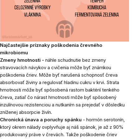
Najčastejšie príznaky poškodenia črevného
mikrobiomu
Zmeny hmotnosti -
náhle schudnutie bez zmeny
stravovacích návykov a cvičenia môže byť známkou
poškodenia čriev. Môže byť narušená schopnosť čreva
absorbovať živiny a regulovať hladinu cukru v krvi. Strata
hmotnosti môže byť spôsobená rastom baktérií tenkého
čreva, zatiaľ čo nárast hmotnosti môže byť spôsobený
inzulínovou rezistenciou a nutkaním sa prejedať v dôsledku
zníženej absorpcie živín.
Chronická únava a poruchy spánku
- hormón serotonín,
ktorý okrem nálady ovplyvňuje aj náš spánok, je až z 90%
produkovaný práve v črevách. Takže poškodenie čriev