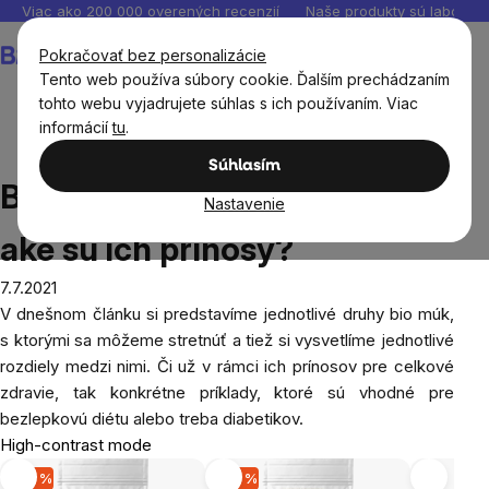
Prejsť
Viac ako 200 000 overených recenzií
Naše produkty sú laborató
na
Nákupný
Pokračovať bez personalizácie
obsah
košík
Tento web používa súbory cookie. Ďalším prechádzaním
tohto webu vyjadrujete súhlas s ich používaním. Viac
informácií
tu
.
Blog
BIO múky - v čom sa líšia a aké sú ich prínosy?
Súhlasím
BIO múky - v čom sa líšia a
Nastavenie
aké sú ich prínosy?
7.7.2021
V dnešnom článku si predstavíme jednotlivé druhy bio múk,
s ktorými sa môžeme stretnúť a tiež si vysvetlíme jednotlivé
rozdiely medzi nimi. Či už v rámci ich prínosov pre celkové
zdravie, tak konkrétne príklady, ktoré sú vhodné pre
bezlepkovú diétu alebo treba diabetikov.
High-contrast mode
-20 %
-20 %