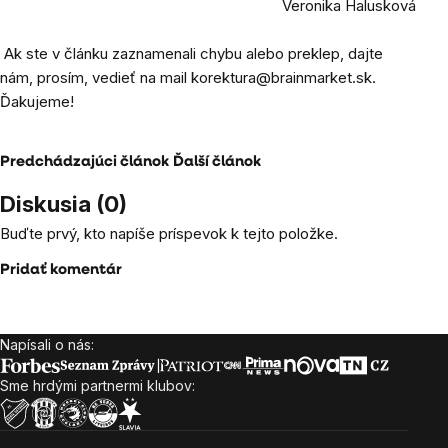
Veronika Halusková
Ak ste v článku zaznamenali chybu alebo preklep, dajte
nám, prosím, vedieť na mail
korektura@brainmarket.sk
.
Ďakujeme!
Predchádzajúci článok
Ďalší článok
Diskusia (0)
Buďte prvý, kto napíše príspevok k tejto položke.
Pridať komentár
Napísali o nás:
Zápätie
Sme hrdými partnermi klubov: