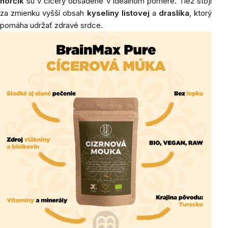
horčík
sú v cícery obsadené v ideálnom pomere. Tiež stojí
za zmienku vyšší obsah
kyseliny listovej
a
draslíka
, ktorý
pomáha udržať zdravé srdce.