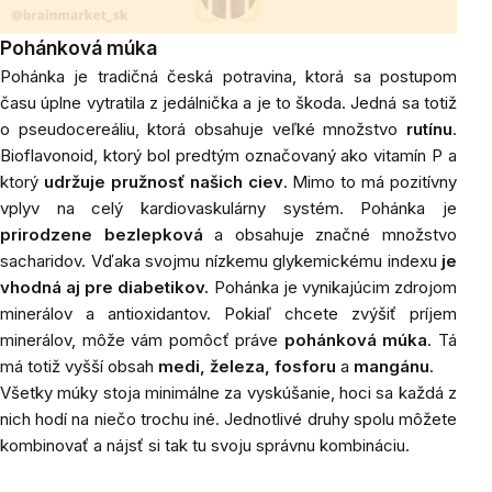
Pohánková múka
Pohánka je tradičná česká potravina, ktorá sa postupom
času úplne vytratila z jedálnička a je to škoda. Jedná sa totiž
o pseudocereáliu, ktorá obsahuje veľké množstvo
rutínu
.
Bioflavonoid, ktorý bol predtým označovaný ako vitamín P a
ktorý
udržuje pružnosť našich ciev
. Mimo to má pozitívny
vplyv na celý kardiovaskulárny systém. Pohánka je
prirodzene bezlepková
a obsahuje značné množstvo
sacharidov. Vďaka svojmu nízkemu glykemickému indexu
je
vhodná aj pre diabetikov.
Pohánka je vynikajúcim zdrojom
minerálov a antioxidantov. Pokiaľ chcete zvýšiť príjem
minerálov, môže vám pomôcť práve
pohánková múka
. Tá
má totiž vyšší obsah
medi, železa, fosforu
a
mangánu
.
Všetky múky stoja minimálne za vyskúšanie, hoci sa každá z
nich hodí na niečo trochu iné. Jednotlivé druhy spolu môžete
kombinovať a nájsť si tak tu svoju správnu kombináciu.