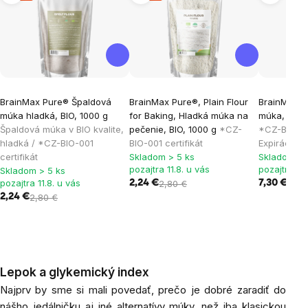
BrainMax Pure® Špaldová
BrainMax Pure®, Plain Flour
BrainMax 
múka hladká, BIO, 1000 g
for Baking, Hladká múka na
múka, bezle
Špaldová múka v BIO kvalite,
pečenie, BIO, 1000 g
*CZ-
*CZ-BIO-001
hladká / *CZ-BIO-001
BIO-001 certifikát
Expirácia 
certifikát
Skladom > 5 ks
Skladom > 
pozajtra 11.8. u vás
pozajtra 11.
Skladom > 5 ks
pozajtra 11.8. u vás
2,24 €
2,80 €
7,30 €
2,24 €
2,80 €
Lepok a glykemický index
Najprv by sme si mali povedať, prečo je dobré zaradiť do
nášho jedálničku aj iné alternatívy múky, než iba klasickou