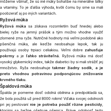
môžeme všímať, že sú iné múky bohatšie na minerálne látky
a vitamíny. To je ďalšia výhoda, kvôli čomu by sme sa mali
poobzerať aj po iných variantách.
Ryžová múka
Ryžová múka
sa získava rozomletím buď hnedej alebo
bielej ryže na jemný prášok a tým možno vhodne využiť
zlomené zrna ryže. Nutričné hodnoty má veľmi podobné ako
pšeničná múka, ale keďže neobsahuje lepok, tak ju
používajú osoby trpiaci celiakiou. Veľmi dobre
zahusťuje
pokrmy
a je
ľahko stráviteľná
. Ryžová múka má dosť
vysoký glykemický index, takže diabetici by si mali strážiť jej
množstvo.
Ryža neobsahuje
takmer žiadny sodík, a je
preto vhodnou potravinou podporujúcou znižovanie
krvného tlaku.
Špaldová múka
Špalda je pomerne dosť odolná obilnina a predpokladá sa,
že bola použitá už pred 8000 rokmi! Vďaka svojej odolnosti
pri jej pestovaní
nie je potreba použiť rôzne pesticídy
,
ktorými sa bežne ošetruje pšenica. Práve odolnosť tejto