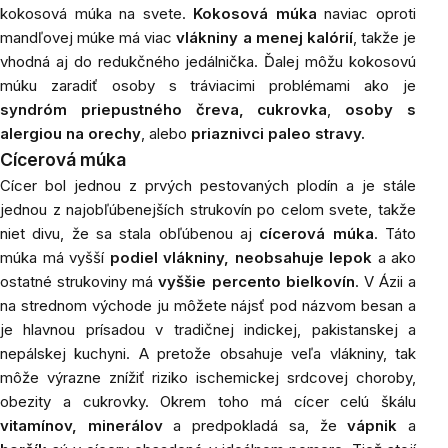
kokosová múka na svete.
Kokosová múka
naviac oproti
mandľovej múke má viac
vlákniny a menej kalórií
, takže je
vhodná aj do redukčného jedálnička. Ďalej môžu kokosovú
múku zaradiť osoby s tráviacimi problémami ako je
syndróm priepustného čreva, cukrovka
,
osoby s
alergiou na orechy
, alebo
priaznivci paleo stravy.
Cícerová múka
Cícer bol jednou z prvých pestovaných plodín a je stále
jednou z najobľúbenejších strukovín po celom svete, takže
niet divu, že sa stala obľúbenou aj
cícerová múka
. Táto
múka má vyšší
podiel vlákniny, neobsahuje lepok
a ako
ostatné strukoviny má
vyššie percento bielkovín
. V Ázii a
na strednom východe ju môžete nájsť pod názvom
besan
a
je hlavnou prísadou v tradičnej indickej, pakistanskej a
nepálskej kuchyni. A pretože obsahuje veľa vlákniny, tak
môže výrazne znížiť riziko ischemickej srdcovej choroby,
obezity a cukrovky. Okrem toho má cícer celú škálu
vitamínov,
minerálov
a predpokladá sa, že
vápnik
a