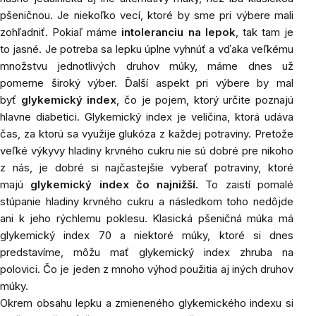
pšeničnou. Je niekoľko vecí, ktoré by sme pri výbere mali
zohľadniť. Pokiaľ máme
intoleranciu na lepok
, tak tam je
to jasné. Je potreba sa lepku úplne vyhnúť a vďaka veľkému
množstvu jednotlivých druhov múky, máme dnes už
pomerne široký výber. Ďalší aspekt pri výbere by mal
byť
glykemický index
, čo je pojem, ktorý určite poznajú
hlavne diabetici. Glykemický index je veličina, ktorá udáva
čas, za ktorú sa využije glukóza z každej potraviny. Pretože
veľké výkyvy hladiny krvného cukru nie sú dobré pre nikoho
z nás, je dobré si najčastejšie vyberať potraviny, ktoré
majú
glykemický index čo najnižší.
To zaistí pomalé
stúpanie hladiny krvného cukru a následkom toho nedôjde
ani k jeho rýchlemu poklesu. Klasická pšeničná múka má
glykemický index 70 a niektoré múky, ktoré si dnes
predstavíme, môžu mať glykemický index zhruba na
polovici. Čo je jeden z mnoho výhod použitia aj iných druhov
múky.
Okrem obsahu lepku a zmieneného glykemického indexu si