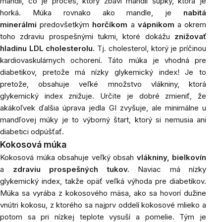
mandlí, čo je proces, ktorý zbaví mandlí šupky, ktorá je
horká. Múka rovnako ako mandle, je
nabitá
minerálmi
predovšetkým
horčíkom
a
vápnikom
a okrem
toho zdraviu prospešnými tukmi, ktoré dokážu
znižovať
hladinu LDL cholesterolu.
Tj. cholesterol, ktorý je príčinou
kardiovaskulárnych ochorení. Táto múka je vhodná pre
diabetikov, pretože má nízky glykemický index! Je to
pretože, obsahuje veľké množstvo vlákniny, ktorá
glykemický index znižuje. Určite je dobré zmieniť, že
akákoľvek ďalšia úprava jedla GI zvyšuje, ale minimálne u
mandľovej múky je to výborný štart, ktorý si nemusia ani
diabetici odpúšťať.
Kokosová múka
Kokosová múka obsahuje veľký obsah
vlákniny, bielkovín
a
zdraviu prospešných tukov.
Naviac má nízky
glykemický index, takže opäť veľká výhoda pre diabetikov.
Múka sa vyrába z kokosového mäsa, ako sa hovorí dužine
vnútri kokosu, z ktorého sa najprv oddelí kokosové mlieko a
potom sa pri nízkej teplote vysuší a pomelie. Tým je