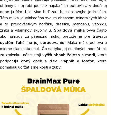
obilniny z nej robí jednu z najstarších potravín a v dnešnej
dobe ju čím ďalej viac ľudí zaraďuje do svojho jedálnička.
Táto múka je výnimočná svojim obsahom minerálnych látok
a to predovšetkým horčíku, draslíku, mangánu, vápniku,
zinku a vitamínov skupiny B.
Špaldová múka
býva často
ako náhrada za pšeničnú múku, pretože je pre
tráviaci
systém ľahší na jej spracovanie
. Múka má orechovú a
mierne sladkastú chuť. Čo sa týka jej nutričných hodnôt tak
za zmienku určite stojí
vyšší obsah železa a medi
, ktoré
podporujú krvný obeh a ďalej
vápnik
a
fosfor
, ktoré
pomáhajú udržať silné kosti a zuby.