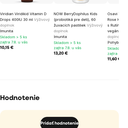
Viridian Viridikid Vitamin D
NOW BerryDophilus Kids
Osavi Vitam
Drops 400IU 30 ml
Výživový
(probiotiká pre deti), 60
Rose Hip, 
doplnok
žuvacích pastiliek
Výživový
s Rutínom 
Imunita
doplnok
vegán kap
Imunita
doplnok
Skladom > 5 ks
zajtra 7.8. u vás
Pohybový a
Skladom > 5 ks
zajtra 7.8. u vás
10,15 €
Skladom > 
zajtra 7.8. 
13,20 €
11,60 €
14,
Hodnotenie
Pridať hodnotenie