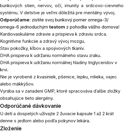
bunkových stien, nervov, očí, imunity a srdcovo-cievneho
systému. V detstve je veľmi dôležitá pre mentálny vývoj.
Odporúčame:
zistite svoj bunkový pomer omega-3/
omega-6 jednoduchým
testom
z pohodlia vášho domova!
Kardiovaskulárne zdravie a prispieva k zdraviu srdca.
Kognitívne funkciie a zdravý vývoj mozgu.
Stav pokožky, kĺbov a spojivových tkanív.
DHA prispieva k udržaniu normálneho stavu zraku.
DHA prispieva k udržaniu normálnej hladiny triglyceridov v
krvi.
Nie je vyrobené z kvasiniek, pšenice, lepku, mlieka, vajec
alebo mäkkýšov.
Vyrába sa v zariadení GMP, ktoré spracováva ďalšie zložky
obsahujúce tieto alergény.
Odporúčané dávkovanie
U detí a dospelých užívajte 2 žuvacie kapsule 1 až 2 krát
denne s jedlom alebo podľa pokynov lekára.
Zloženie