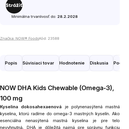
cena:
Strážiť
Minimálna trvanlivosť do:
28.2.2028
Značka:
NOW® Foods
Kód:
23588
Popis
Súvisiaci tovar
Hodnotenie
Diskusia
Podobn
NOW
DHA Kids Chewable (Omega-3),
100 mg
Kyselina dokosahexaenová
je polynenasýtená mastná
kyselina, ktorú radíme do omega-3 mastných kyselín. Ako
esenciálna nenasýtená mastná kyselina je pre telo
nevyhnutná. DHA je dôležitá najmä pre správnu funkciu