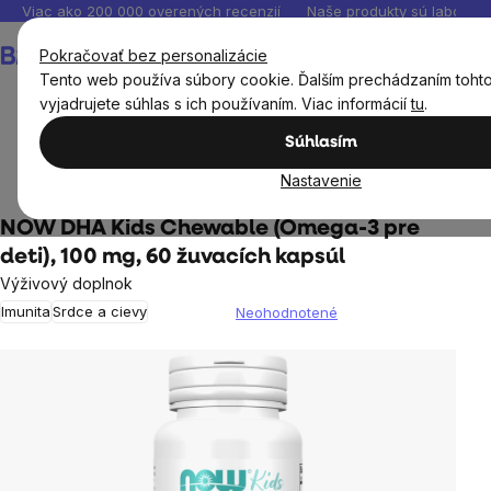
Prejsť
Viac ako 200 000 overených recenzií
Naše produkty sú laborató
na
Nákupný
Pokračovať bez personalizácie
obsah
košík
Tento web používa súbory cookie. Ďalším prechádzaním toht
vyjadrujete súhlas s ich používaním. Viac informácií
tu
.
Súhlasím
Výživové doplnky
Výživové doplnky pre deti
Omega
Nastavenie
kyseliny - omega 3 pre deti
NOW DHA Kids Chewable (Omega-3 pre
deti), 100 mg, 60 žuvacích kapsúl
Výživový doplnok
Imunita
Srdce a cievy
Neohodnotené
Priemerné
hodnotenie
produktu
je
0,0
z
5
hviezdičiek.