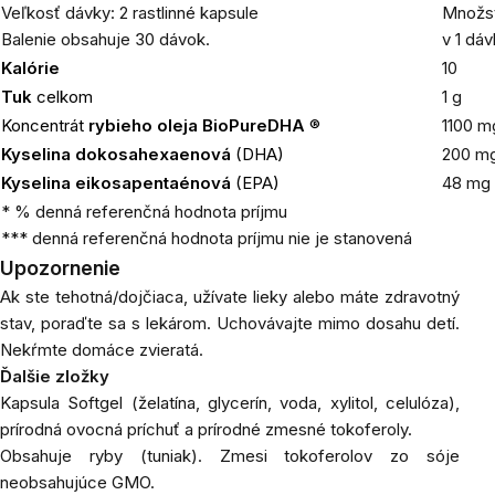
Veľkosť dávky: 2 rastlinné kapsule
Množs
Balenie obsahuje 30 dávok.
v 1 dá
Kalórie
10
Tuk
celkom
1 g
Koncentrát
rybieho oleja
BioPureDHA
®
1100 m
Kyselina dokosahexaenová
(DHA)
200 m
Kyselina eikosapentaénová
(EPA)
48 mg
* % denná referenčná hodnota príjmu
*** denná referenčná hodnota príjmu nie je stanovená
Upozornenie
Ak ste tehotná/dojčiaca, užívate lieky alebo máte zdravotný
stav, poraďte sa s lekárom. Uchovávajte mimo dosahu detí.
Nekŕmte domáce zvieratá.
Ďalšie zložky
Kapsula Softgel (želatína, glycerín, voda, xylitol, celulóza),
prírodná ovocná príchuť a prírodné zmesné tokoferoly.
Obsahuje ryby (tuniak). Zmesi tokoferolov zo sóje
neobsahujúce GMO.