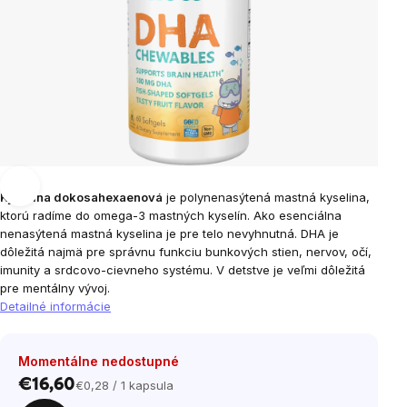
Kyselina dokosahexaenová
je polynenasýtená mastná kyselina,
ktorú radíme do omega-3 mastných kyselín. Ako esenciálna
nenasýtená mastná kyselina je pre telo nevyhnutná. DHA je
dôležitá najmä pre správnu funkciu bunkových stien, nervov, očí,
imunity a srdcovo-cievneho systému. V detstve je veľmi dôležitá
pre mentálny vývoj.
Detailné informácie
Momentálne nedostupné
€16,60
€0,28 / 1 kapsula
Jednotková