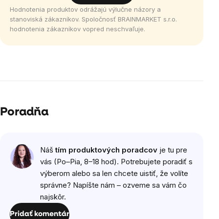
Hodnotenia produktov odrážajú výlučne názory a
stanoviská zákazníkov. Spoločnosť BRAINMARKET s.r.o.
hodnotenia zákazníkov vopred neschvaľuje.
Poradňa
Náš
tím produktových poradcov
je tu pre
vás (Po–Pia, 8–18 hod). Potrebujete poradiť s
výberom alebo sa len chcete uistiť, že volíte
správne? Napíšte nám – ozveme sa vám čo
najskôr.
Pridať komentár