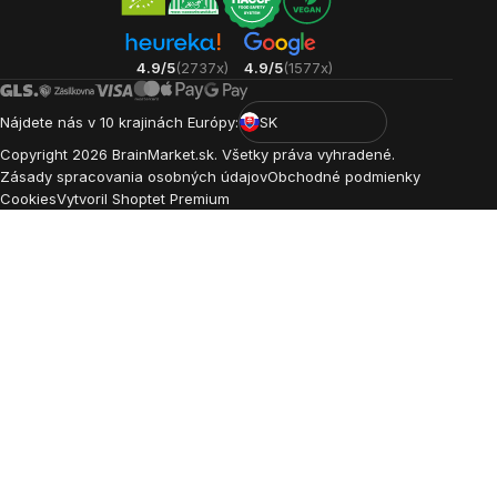
4.9/5
(2737x)
4.9/5
(1577x)
Nájdete nás v 10 krajinách Európy:
SK
Copyright
2026
BrainMarket.sk. Všetky práva vyhradené.
Zásady spracovania osobných údajov
Obchodné podmienky
Cookies
Vytvoril Shoptet Premium