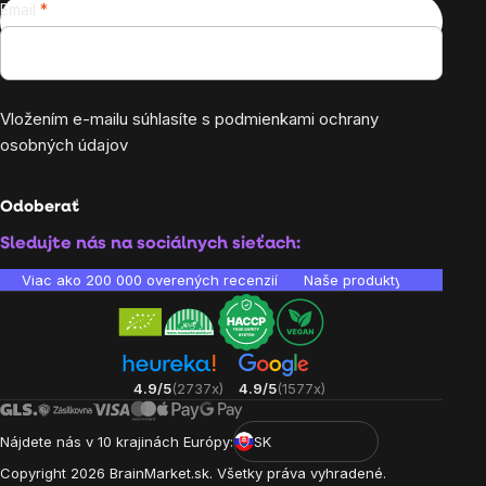
Email
Vložením e-mailu súhlasíte s
podmienkami ochrany
osobných údajov
Odoberať
Sledujte nás na sociálnych sieťach:
Viac ako 200 000 overených recenzií
Naše produkty sú laborató
4.9/5
(2737x)
4.9/5
(1577x)
Nájdete nás v 10 krajinách Európy:
SK
Copyright
2026
BrainMarket.sk. Všetky práva vyhradené.