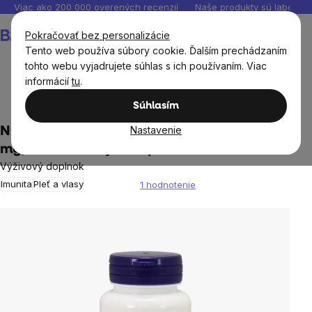
Prejsť
Viac ako 200 000 overených recenzií
Naše produkty sú laborató
na
Nákupný
Pokračovať bez personalizácie
obsah
košík
Tento web používa súbory cookie. Ďalším prechádzaním
tohto webu vyjadrujete súhlas s ich používaním. Viac
informácií
tu
.
Ciele
Imunita
Zinok
Súhlasím
Nastavenie
NOW Zinc Picolinate (zinok pikolinát), 50
mg, 120 rastlinných kapsúl
Výživový doplnok
Imunita
Pleť a vlasy
1 hodnotenie
Priemerné
hodnotenie
produktu
je
5,0
z
5
hviezdičiek.