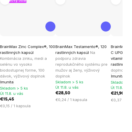
Nový obal
Priemerné
Priemerné
Priemern
BrainMax Zinc Complex®, 100
BrainMax Testamento®, 120
BrainMax L
hodnotenie
hodnotenie
hodnoten
rastlinných kapsúl
rastlinných kapsúl
Na
C UPGRADE
produktu
produktu
produktu
Kombinácia zinku, medi a
podporu zdravia
vitamín C, 
je
je
je
selénu vo vysoko
reprodukčného systému pre
rastlinnýc
biodostupnej forme, 100
mužov aj ženy, výživový
doplnok
4,8
4,6
5,0
dávok, výživový doplnok
doplnok
Imunita
Ene
z
z
z
Imunita
Skladom > 5 ks
Skladom > 
5
5
5
Út 11.8. u vás
Út 11.8. u v
Skladom > 5 ks
hviezdičiek.
hviezdičiek.
hviezdičie
Út 11.8. u vás
€28,50
€21,90
Jednotková
€15,45
€0,24 / 1 kapsula
Jednotková
€0,37 / 1 k
cena:
Jednotková
cena:
€0,15 / 1 kapsula
cena: