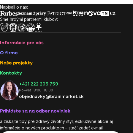
Napísali o nás:
Zápätie
Sme hrdými partnermi klubov:
Informácie pre vás
O firme
Naše projekty
Kontakty
+421 222 205 759
Po–Pia: 8:00–18:00
objednavky@brainmarket.sk
Prihláste sa na odber noviniek
a získajte tipy pre zdravý životný štýl, exkluzívne akcie aj
informácie o nových produktoch – stačí zadať e‑mail.