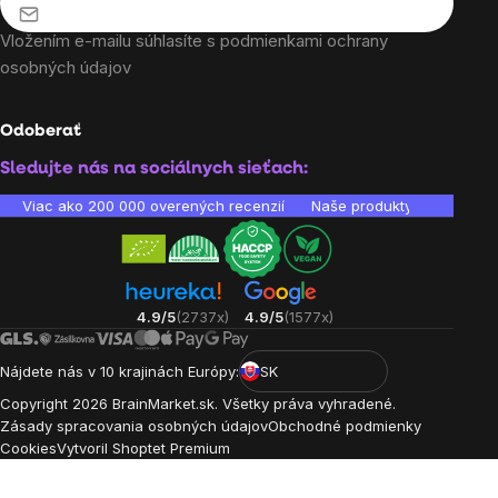
Vložením e-mailu súhlasíte s
podmienkami ochrany
osobných údajov
Odoberať
Sledujte nás na sociálnych sieťach:
Viac ako 200 000 overených recenzií
Naše produkty sú laborató
4.9/5
(2737x)
4.9/5
(1577x)
Nájdete nás v 10 krajinách Európy:
SK
Copyright
2026
BrainMarket.sk. Všetky práva vyhradené.
Zásady spracovania osobných údajov
Obchodné podmienky
Cookies
Vytvoril Shoptet Premium