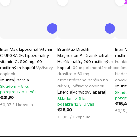
Nový o
Priemerné
Priemerné
Priemern
BrainMax Liposomal Vitamin
BrainMax Draslík
BrainMax Z
hodnotenie
hodnotenie
hodnoten
C UPGRADE, Lipozomálny
Magnesium®, Draslík citrát +
rastlinných
produktu
produktu
produktu
vitamín C, 500 mg, 60
Horčík malát, 200 rastlinných
Kombinácia
je
je
je
rastlinných kapsúl
Výživový
kapsúl
100 mg elementárneho
selénu vo 
doplnok
draslíka a 60 mg
biodostupn
5,0
5,0
4,8
Imunita
Energia
elementárneho horčíka na
dávok, výž
z
z
z
dávku, výživový doplnok
Imunita
Skladom > 5 ks
5
5
5
pozajtra 12.8. u vás
Energia
Pohybový aparát
Skladom > 
hviezdičiek.
hviezdičiek.
hviezdičie
pozajtra 12.
€21,90
Skladom > 5 ks
pozajtra 12.8. u vás
Jednotková
€15,45
€0,37 / 1 kapsula
cena:
€18,30
Jednotková
€0,15 / 1 k
Jednotková
cena:
€0,09 / 1 kapsula
cena: