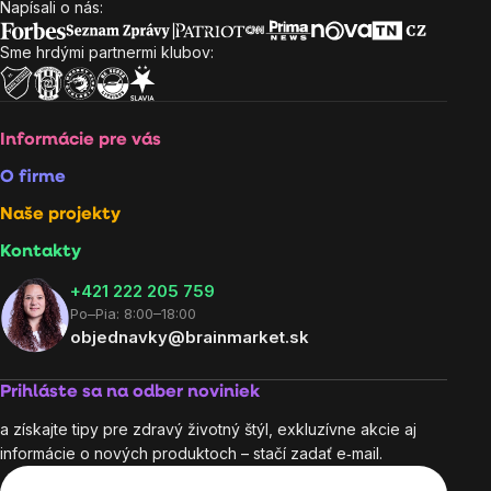
Napísali o nás:
Zápätie
Sme hrdými partnermi klubov:
Informácie pre vás
O firme
Naše projekty
Kontakty
+421 222 205 759
Po–Pia: 8:00–18:00
objednavky@brainmarket.sk
Prihláste sa na odber noviniek
a získajte tipy pre zdravý životný štýl, exkluzívne akcie aj
informácie o nových produktoch – stačí zadať e‑mail.