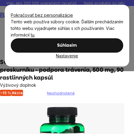
Prejsť
Viac ako 200 000 overených recenzií
Naše produkty sú laborató
na
Nákupný
Pokračovať bez personalizácie
obsah
košík
Tento web používa súbory cookie. Ďalším prechádzaním
tohto webu vyjadrujete súhlas s ich používaním. Viac
informácií
tu
.
Výživové doplnky a výživa
Výživové doplnky podľa
Súhlasím
orgánov a častí tela
Pľúca, dýchacie cesty
Nastavenie
Swanson Marshmallow Root, koreň
proskurníku - podpora trávenia, 500 mg, 90
rastlinných kapsúl
Výživový doplnok
–15 %
Akcia
Neohodnotené
Priemerné
hodnotenie
produktu
je
0,0
z
5