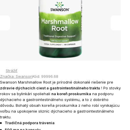
hviezdičiek.
Strážiť
Značka:
Swanson
Kód:
99996.68
Swanson Marshmallow Root je prírodné dokonalé riešenie pre
zdravie dýchacích ciest a gastrointestinálneho traktu
! Po stovky
rokov sa bylinkári spoliehali
na koreň proskurníka
na podporu
dýchacieho a gastrointestinálneho systému, a to z dobrého
dôvodu. Bohatý obsah koreňa proskurníka z neho robí vynikajúcu
voľbu na upokojenie slizníc dýchacieho a gastrointestinálneho
traktu.
Tradičná podpora trávenia
500 mg na kapsulu