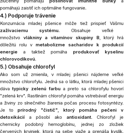
zlúčeniny pomáhajú
posilňovať imunitné
bunky
a
pomáhajú zaistiť ich optimálne fungovanie.
4.) Podporuje trávenie
Konzumácia mladej pšenice môže tiež prispieť Vášmu
zažívaciemu systému.
Obsahuje veľké
množstvo
vlákniny a vitamínov skupiny B
, ktorý hrá
dôležitú rolu v
metabolizme sacharidov k produkcií
energie
a taktiež pomáha
produkovať kyselinu
chlorovodíkovú
.
5.) Obsahuje chlorofyl
Ako som už zmienila, v mladej pšenici nájdeme veľké
množstvo chlorofylu. Jedná sa o látku, ktorá mladej pšenici
dáva
typicky zelenú farbu
a preto sa chlorofylu hovorí
"zelená krv". Rastlinám chlorofyl pomáha vstrebávať energiu
a živiny zo slnečného žiarenia počas procesu fotosyntézy.
Je to
prírodný "čistič", ktorý pomáha pečeni v
detoxikácií
a pôsobí ako
antioxidant
. Chlorofyl je
chemicky podobný hemoglobínu, jednej zo zložiek
červených krviniek, ktorá na sebe viaže a prenáša kyslík.