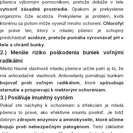
pšenica výborným pomocníkom, pretože dokáže v tele
vytvoriť zásadité prostredie
. Opakom je prekyslenie
organizmu čiže acidóza. Prekyslenie je problém, kvôli
ktorému sa potom môže vyvinúť mnoho ochorení.
Chlorofyl
je práve ten, ktorý v mladej pšenici je schopný
predchádzať
acidóze, pretože pomáha vyrovnávať pH v
tele a chrániť bunky.
2.) Menšie riziko poškodenia buniek voľnými
radikálmi
Medzi hlavné vlastnosti mladej pšenice určite patrí aj to, že
má antioxidačné vlastnosti. Antioxidanty pomáhajú bunkám
bojovať proti voľným radikálom
, ktoré
spôsobujú
starnutie a prispievajú k niektorým ochoreniam.
3.) Posilňuje imunitný systém
Pokiaľ ste náchylný k ochoreniam a infekciám je mladá
pšenica to pravé, ako efektívne imunitu posilniť. Je totiž
dobrým
zdrojom enzymov a aminokyselín, ktoré účinne
bojujú proti nebezpečným patogénom.
Tieto základné