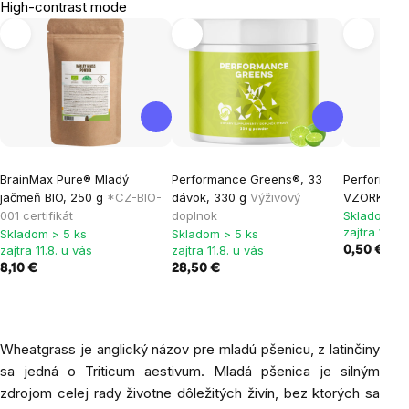
High-contrast mode
BrainMax Pure® Mladý
Performance Greens®, 33
Performanc
jačmeň BIO, 250 g
*CZ-BIO-
dávok, 330 g
Výživový
VZORKA
Vý
001 certifikát
doplnok
Skladom > 
zajtra 11.8.
Skladom > 5 ks
Skladom > 5 ks
zajtra 11.8. u vás
zajtra 11.8. u vás
0,50 €
8,10 €
28,50 €
Wheatgrass je anglický názov pre mladú pšenicu, z latinčiny
sa jedná o Triticum aestivum. Mladá pšenica je silným
zdrojom celej rady životne dôležitých živín, bez ktorých sa