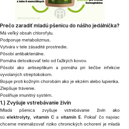
Prečo zaradiť mladú pšenicu do nášho jedálnička?
Má veľký obsah chlorofylu.
Podporuje metabolizmus.
Vytvára v tele zásadité prostredie.
Pôsobí antibakteriálne.
Pomáha detoxikovať telo od ťažkých kovov.
Pôsobí ako antiseptikum a pomáha pri liečbe infekcie
vyvolaných streptokokom.
Bojuje proti kožným chorobám ako je ekzém alebo lupienka.
Zlepšuje trávenie.
Posilňuje imunitný systém.
1.) Zvyšuje vstrebávanie živín
Mladá pšenica zvyšuje vstrebávanie živín ako
sú
elektrolyty, vitamín C
a
vitamín E
. Pokiaľ čo najviac
chceme minimalizovať riziko chronických ochorení je mladá