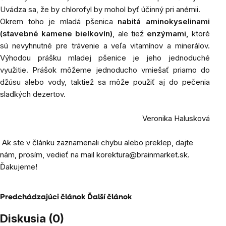
Uvádza sa, že by chlorofyl by mohol byť účinný pri anémii.
Okrem toho je mladá pšenica
nabitá aminokyselinami
(stavebné kamene bielkovín)
, ale tiež
enzýmami,
ktoré
sú nevyhnutné pre trávenie a veľa vitamínov a minerálov.
Výhodou prášku mladej pšenice je jeho jednoduché
využitie. Prášok môžeme jednoducho vmiešať priamo do
džúsu alebo vody, taktiež sa môže použiť aj do pečenia
sladkých dezertov.
Veronika Halusková
Ak ste v článku zaznamenali chybu alebo preklep, dajte
nám, prosím, vedieť na mail
korektura@brainmarket.sk
.
Ďakujeme!
Predchádzajúci článok
Ďalší článok
Diskusia (0)