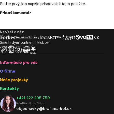
Buďte prvý, kto napíše príspevok k tejto položke.
Pridať komentár
Napísali o nás:
Zápätie
Sme hrdými partnermi klubov:
Informácie pre vás
O firme
Naše projekty
Kontakty
+421 222 205 759
Po–Pia: 8:00–18:00
objednavky@brainmarket.sk