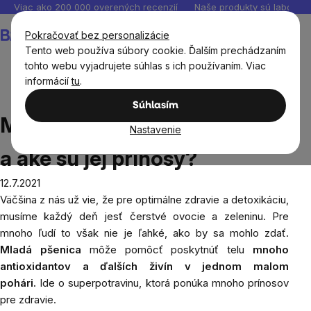
Prejsť
Viac ako 200 000 overených recenzií
Naše produkty sú laborató
na
Nákupný
Pokračovať bez personalizácie
obsah
košík
Tento web používa súbory cookie. Ďalším prechádzaním
tohto webu vyjadrujete súhlas s ich používaním. Viac
informácií
tu
.
Blog
Mladá pšenica - čo obsahuje a aké sú jej prínosy?
Súhlasím
Mladá pšenica - čo obsahuje
Nastavenie
a aké sú jej prínosy?
12.7.2021
Väčšina z nás už vie, že pre optimálne zdravie a detoxikáciu,
musíme každý deň jesť čerstvé ovocie a zeleninu. Pre
mnoho ľudí to však nie je ľahké, ako by sa mohlo zdať.
Mladá pšenica
môže pomôcť poskytnúť telu
mnoho
antioxidantov a ďalších živín v jednom malom
pohári.
Ide o superpotravinu, ktorá ponúka mnoho prínosov
pre zdravie.