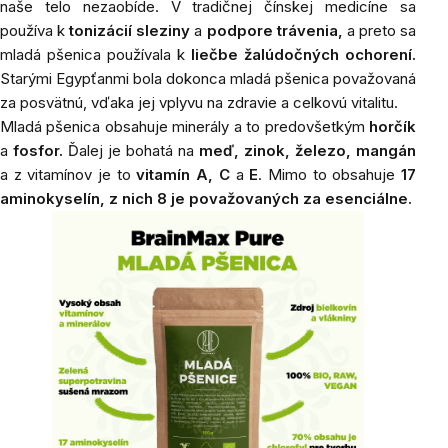
naše telo nezaobíde. V tradičnej čínskej medicíne sa
používa k
tonizácií sleziny
a
podpore trávenia,
a preto sa
mladá pšenica používala k
liečbe žalúdočných ochorení.
Starými Egypťanmi bola dokonca mladá pšenica považovaná
za posvätnú, vďaka jej vplyvu na zdravie a celkovú vitalitu.
Mladá pšenica obsahuje minerály a to predovšetkým
horčík
a
fosfor.
Ďalej je bohatá na
meď, zinok, železo, mangán
a z vitamínov je to
vitamín A, C
a
E
. Mimo to obsahuje
17
aminokyselín, z nich 8 je považovaných za esenciálne.