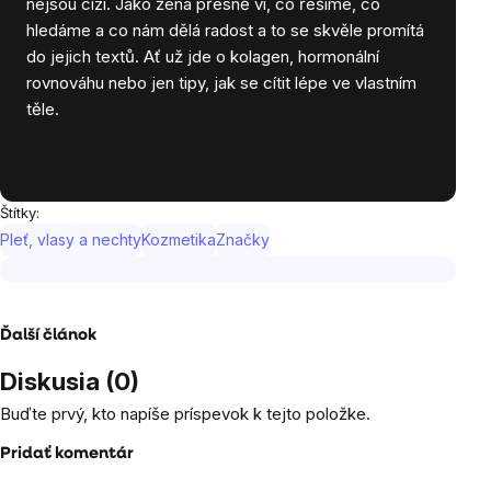
nejsou cizí. Jako žena přesně ví, co řešíme, co
hledáme a co nám dělá radost a to se skvěle promítá
do jejich textů. Ať už jde o kolagen, hormonální
rovnováhu nebo jen tipy, jak se cítit lépe ve vlastním
těle.
Štítky:
Pleť, vlasy a nechty
Kozmetika
Značky
Ďalší článok
Diskusia (0)
Buďte prvý, kto napíše príspevok k tejto položke.
Pridať komentár