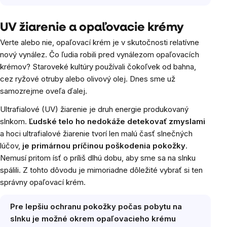
UV žiarenie a opaľovacie krémy
Verte alebo nie, opaľovací krém je v skutočnosti relatívne
nový vynález. Čo ľudia robili pred vynálezom opaľovacích
krémov? Staroveké kultúry používali čokoľvek od bahna,
cez ryžové otruby alebo olivový olej. Dnes sme už
samozrejme oveľa ďalej.
Ultrafialové (UV) žiarenie je druh energie produkovaný
slnkom.
Ľudské telo ho nedokáže detekovať zmyslami
a hoci ultrafialové žiarenie tvorí len malú časť slnečných
lúčov,
je primárnou príčinou poškodenia pokožky
.
Nemusí pritom ísť o príliš dlhú dobu, aby sme sa na slnku
spálili. Z tohto dôvodu je mimoriadne dôležité vybrať si ten
správny opaľovací krém.
Pre lepšiu ochranu pokožky počas pobytu na
slnku je možné okrem opaľovacieho krému