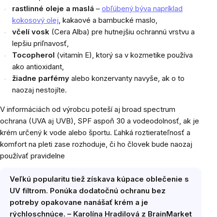
rastlinné oleje a maslá
–
obľúbený býva napríklad
kokosový olej
, kakaové a bambucké maslo,
včelí vosk
(Cera Alba) pre hutnejšiu ochrannú vrstvu a
lepšiu priľnavosť,
Tocopherol
(vitamín E), ktorý sa v kozmetike používa
ako antioxidant,
žiadne parfémy
alebo konzervanty navyše, ak o to
naozaj nestojíte.
V informáciách od výrobcu poteší aj broad spectrum
ochrana (UVA aj UVB), SPF aspoň 30 a vodeodolnosť, ak je
krém určený k vode alebo športu. Ľahká roztierateľnosť a
komfort na pleti zase rozhoduje, či ho človek bude naozaj
používať pravidelne
Veľkú popularitu tiež získava kúpace oblečenie s
UV filtrom. Ponúka dodatočnú ochranu bez
potreby opakovane nanášať krém a je
rýchloschnúce. – Karolína Hradilová z BrainMarket