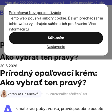
Prejsť
Viac ako 200 000 overených recenzií
Naše produkty sú laborató
na
Nákupný
Pokračovať bez personalizácie
obsah
košík
Tento web používa súbory cookie. Ďalším prechádzaním
tohto webu vyjadrujete súhlas s ich používaním. Viac
informácií
tu
.
Blog
Prírodný opaľovací krém: Ako vybrať ten pravý?
Súhlasím
Prírodný opaľovací krém:
Nastavenie
Ako vybrať ten pravý?
30.6.2026
Prírodný opaľovací krém:
Ako vybrať ten pravý?
Veronika Halusková
3. 2. 2026
Počet přečtení:
0
x
A
k máte radi pobyt vonku, pravdepodobne budete