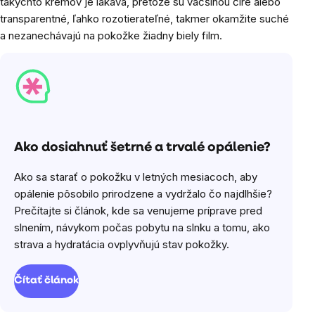
takýchto krémov je lákavá, pretože sú väčšinou číre alebo
transparentné, ľahko rozotierateľné, takmer okamžite suché
a nezanechávajú na pokožke žiadny biely film.
Ako dosiahnuť šetrné a trvalé opálenie?
Ako sa starať o pokožku v letných mesiacoch, aby
opálenie pôsobilo prirodzene a vydržalo čo najdlhšie?
Prečítajte si článok, kde sa venujeme príprave pred
slnením, návykom počas pobytu na slnku a tomu, ako
strava a hydratácia ovplyvňujú stav pokožky.
Čítať článok