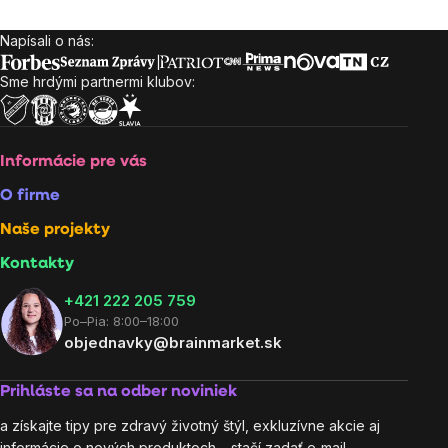
Napísali o nás:
Zápätie
Sme hrdými partnermi klubov:
Informácie pre vás
O firme
Naše projekty
Kontakty
+421 222 205 759
Po–Pia: 8:00–18:00
objednavky@brainmarket.sk
Prihláste sa na odber noviniek
a získajte tipy pre zdravý životný štýl, exkluzívne akcie aj
informácie o nových produktoch – stačí zadať e‑mail.