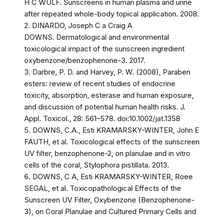
H C WULF. Sunscreens in human plasma and urine
after repeated whole-body topical application. 2008.
2. DINARDO, Joseph C a Craig A
DOWNS. Dermatological and environmental
toxicological impact of the sunscreen ingredient
oxybenzone/benzophenone-3. 2017.
3. Darbre, P. D. and Harvey, P. W. (2008), Paraben
esters: review of recent studies of endocrine
toxicity, absorption, esterase and human exposure,
and discussion of potential human health risks. J.
Appl. Toxicol., 28: 561–578. doi:10.1002/jat.1358
5. DOWNS, C.A., Esti KRAMARSKY-WINTER, John E
FAUTH, et al. Toxicological effects of the sunscreen
UV filter, benzophenone-2, on planulae and in vitro
cells of the coral, Stylophora pistillata. 2013.
6. DOWNS, C A, Esti KRAMARSKY-WINTER, Roee
SEGAL, et al. Toxicopathological Effects of the
Sunscreen UV Filter, Oxybenzone (Benzophenone-
3), on Coral Planulae and Cultured Primary Cells and