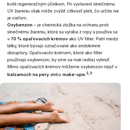
kvôli regeneračným účinkom. Pri vystavení slnečnému
UV žiareniu však môže zvýšiť citlivosť pleti, čo určite nie
je cieľom.
Oxybenzon
– je chemická zložka na ochranu proti
slnečnému žiareniu, ktorá sa vyrába z ropy a používa sa
v
70 % opaľovacích krémov
ako UV filter. Patrí medzi
látky, ktoré bývajú označované ako endokrinné
disruptory. Opaľovacím krémom, ktoré ako filter
používajú oxybenzon, by sme sa mali radšej vyhnúť.
Mimo opaľovacích krémov môžeme oxybenzon nájsť v
2,3
balzamoch na pery
alebo
make-upe.