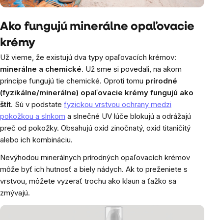
Ako fungujú minerálne opaľovacie
krémy
Už vieme, že existujú dva typy opaľovacích krémov:
minerálne a chemické
. Už sme si povedali, na akom
princípe fungujú tie chemické. Oproti tomu
prírodné
(fyzikálne/minerálne) opaľovacie krémy fungujú ako
štít
. Sú v podstate
fyzickou vrstvou ochrany medzi
pokožkou a slnkom
a slnečné UV lúče blokujú a odrážajú
preč od pokožky. Obsahujú oxid zinočnatý, oxid titaničitý
alebo ich kombináciu.
Nevýhodou minerálnych prírodných opaľovacích krémov
môže byť ich hutnosť a biely nádych. Ak to preženiete s
vrstvou, môžete vyzerať trochu ako klaun a ťažko sa
zmývajú.