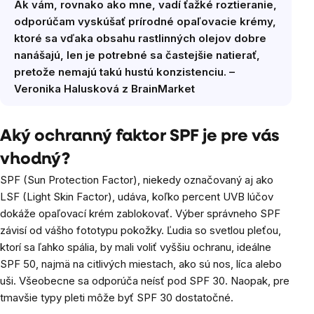
Ak vám, rovnako ako mne, vadí ťažké roztieranie,
odporúčam vyskúšať prírodné opaľovacie krémy,
ktoré sa vďaka obsahu rastlinných olejov dobre
nanášajú, len je potrebné sa častejšie natierať,
pretože nemajú takú hustú konzistenciu. –
Veronika Halusková z BrainMarket
Aký ochranný faktor SPF je pre vás
vhodný?
SPF (Sun Protection Factor), niekedy označovaný aj ako
LSF (Light Skin Factor), udáva, koľko percent UVB lúčov
dokáže opaľovací krém zablokovať. Výber správneho SPF
závisí od vášho fototypu pokožky. Ľudia so svetlou pleťou,
ktorí sa ľahko spália, by mali voliť vyššiu ochranu, ideálne
SPF 50, najmä na citlivých miestach, ako sú nos, líca alebo
uši. Všeobecne sa odporúča neísť pod SPF 30. Naopak, pre
tmavšie typy pleti môže byť SPF 30 dostatočné.