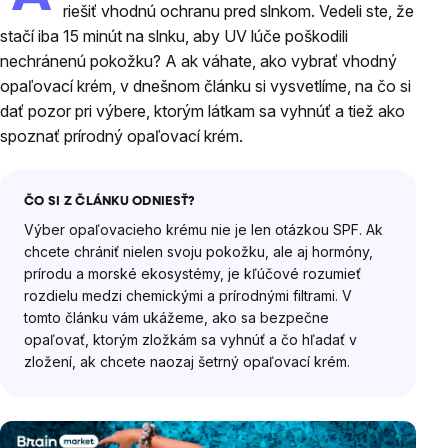
riešiť vhodnú ochranu pred slnkom. Vedeli ste, že
stačí iba 15 minút na slnku, aby UV lúče poškodili
nechránenú pokožku? A ak váhate, ako vybrať vhodný
opaľovací krém, v dnešnom článku si vysvetlíme, na čo si
dať pozor pri výbere, ktorým látkam sa vyhnúť a tiež ako
spoznať prírodný opaľovací krém.
ČO SI Z ČLÁNKU ODNIESŤ?
Výber opaľovacieho krému nie je len otázkou SPF. Ak
chcete chrániť nielen svoju pokožku, ale aj hormóny,
prírodu a morské ekosystémy, je kľúčové rozumieť
rozdielu medzi chemickými a prírodnými filtrami. V
tomto článku vám ukážeme, ako sa bezpečne
opaľovať, ktorým zložkám sa vyhnúť a čo hľadať v
zložení, ak chcete naozaj šetrný opaľovací krém.