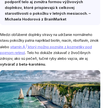
podporiť telo aj zvnútra formou výživových
doplnkov, ktoré prispievajú k celkovej
starostlivosti o pokožku v letných mesiacoch. –
Michaela Hodorová z BrainMarket
Medzi obľúbené doplnky stravy na udržanie normálneho
stavu pokožky patria napríklad biotín, niacín, riboflavín, zinok
1
alebo
vitamín A,
ktorý možno poznáte z kozmetiky pod
pojmom retinol
. Telo ho dokáže získavať z živočíšnych
zdrojov, ako sú pečeň, tučné ryby alebo vajcia, ale aj
vytvárať z beta-karoténu.