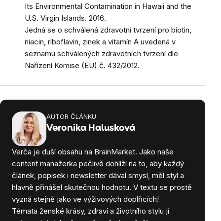
Its Environmental Contamination in Hawaii and the
U.S. Virgin Islands. 2016.
Jedná se o schválená zdravotní tvrzení pro biotin,
niacin, riboflavin, zinek a vitamín A uvedená v
seznamu schválených zdravotních tvrzení dle
Nařízení Komise (EU) č. 432/2012.
AUTOR ČLÁNKU
Veronika Halusková
Verča je duší obsahu na BrainMarket. Jako naše
content manažerka pečlivě dohlíží na to, aby každý
článek, popisek i newsletter dával smysl, měl styl a
hlavně přinášel skutečnou hodnotu. V textu se prostě
vyzná stejně jako ve výživových doplňcích!
Témata ženské krásy, zdraví a životního stylu jí