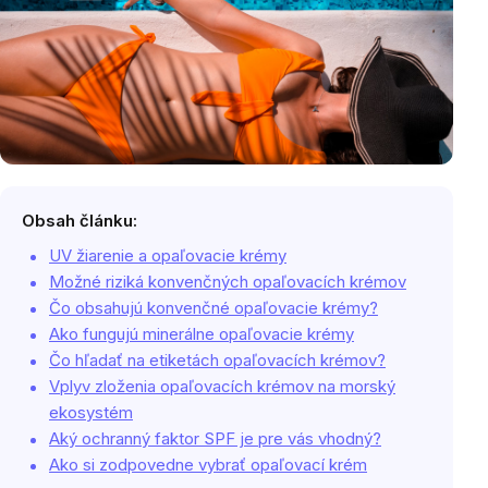
Obsah článku:
UV žiarenie a opaľovacie krémy
Možné riziká konvenčných opaľovacích krémov
Čo obsahujú konvenčné opaľovacie krémy?
Ako fungujú minerálne opaľovacie krémy
Čo hľadať na etiketách opaľovacích krémov?
Vplyv zloženia opaľovacích krémov na morský
ekosystém
Aký ochranný faktor SPF je pre vás vhodný?
Ako si zodpovedne vybrať opaľovací krém