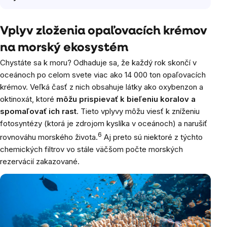
Vplyv zloženia opaľovacích krémov
na morský ekosystém
Chystáte sa k moru? Odhaduje sa, že každý rok skončí v
oceánoch po celom svete viac ako 14 000 ton opaľovacích
krémov. Veľká časť z nich obsahuje látky ako oxybenzon a
oktinoxát, ktoré
môžu prispievať k bieľeniu koralov a
spomaľovať ich rast
. Tieto vplyvy môžu viesť k zníženiu
fotosyntézy (ktorá je zdrojom kyslíka v oceánoch) a narušiť
6
rovnováhu morského života.
Aj preto sú niektoré z týchto
chemických filtrov vo stále väčšom počte morských
rezervácií zakazované.