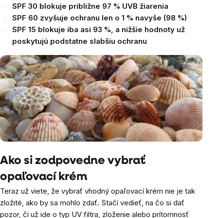
SPF 30 blokuje približne 97 % UVB žiarenia
SPF 60 zvyšuje ochranu len o 1 % navyše (98 %)
SPF 15 blokuje iba asi 93 %, a nižšie hodnoty už
poskytujú podstatne slabšiu ochranu
Ako si zodpovedne vybrať
opaľovací krém
Teraz už viete, že vybrať vhodný opaľovací krém nie je tak
zložité, ako by sa mohlo zdať. Stačí vedieť, na čo si dať
pozor, či už ide o typ UV filtra, zloženie alebo prítomnosť