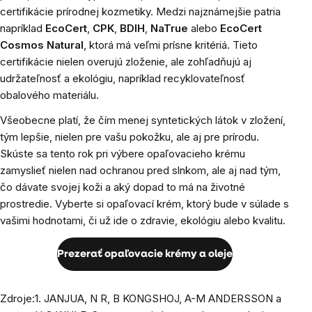
certifikácie prírodnej kozmetiky. Medzi najznámejšie patria
napríklad
EcoCert
,
CPK
,
BDIH
,
NaTrue
alebo
EcoCert
Cosmos Natural
, ktorá má veľmi prísne kritériá. Tieto
certifikácie nielen overujú zloženie, ale zohľadňujú aj
udržateľnosť a ekológiu, napríklad recyklovateľnosť
obalového materiálu.
Všeobecne platí, že čím menej syntetických látok v zložení,
tým lepšie, nielen pre vašu pokožku, ale aj pre prírodu.
Skúste sa tento rok pri výbere opaľovacieho krému
zamyslieť nielen nad ochranou pred slnkom, ale aj nad tým,
čo dávate svojej koži a aký dopad to má na životné
prostredie. Vyberte si opaľovací krém, ktorý bude v súlade s
vašimi hodnotami, či už ide o zdravie, ekológiu alebo kvalitu.
Prezerať opaľovacie krémy a oleje
Zdroje:
1. JANJUA, N R, B KONGSHOJ, A-M ANDERSSON a