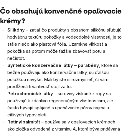
Čo obsahujú konvenčné opaľovacie
krémy?
Silikóny
– zatiaľ čo produkty s obsahom silikónu sľubujú
hodvábnu textúru pokožky a vodeodolné vlastnosti, je to
stále niečo ako plastová fólia. Uzamkne vlhkosť a
pokožka sa potom môže ťažšie zbavovať potu a
nečistôt.
Syntetické konzervačné látky
–
parabény
, ktoré sa
bežne používajú ako konzervačné látky, sú ďalšou
položkou navyše. Mali by ste si rozmyslieť, či vám
predĺžená trvanlivosť stojí za to.
Petrochemické látky
– suroviny získané z ropy sa
používajú k zdanlivo regeneračným vlastnostiam, ale
často bývajú spájané s upchávaním pórov najmä u
citlivých typov pleti.
Retinylpalmitát
– používa sa v opaľovacích krémoch
ako zložka odvodená z vitamínu A, ktorá býva pridávaná