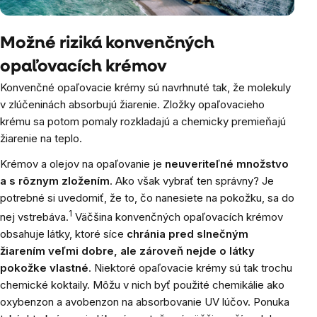
Možné riziká konvenčných
opaľovacích krémov
Konvenčné opaľovacie krémy sú navrhnuté tak, že molekuly
v zlúčeninách absorbujú žiarenie. Zložky opaľovacieho
krému sa potom pomaly rozkladajú a chemicky premieňajú
žiarenie na teplo.
Krémov a olejov na opaľovanie je
neuveriteľné množstvo
a s rôznym zložením
. Ako však vybrať ten správny? Je
potrebné si uvedomiť, že to, čo nanesiete na pokožku, sa do
1
nej vstrebáva.
Väčšina konvenčných opaľovacích krémov
obsahuje látky, ktoré síce
chránia pred slnečným
žiarením veľmi dobre, ale zároveň nejde o látky
pokožke vlastné
. Niektoré opaľovacie krémy sú tak trochu
chemické koktaily. Môžu v nich byť použité chemikálie ako
oxybenzon a avobenzon na absorbovanie UV lúčov. Ponuka