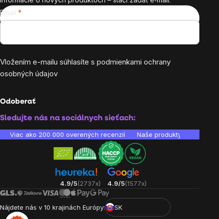
Email
Vložením e-mailu súhlasíte s
podmienkami ochrany
osobných údajov
Odoberať
Sledujte nás na sociálnych sieťach:
Viac ako 200 000 overených recenzií
Naše produkty sú laborató
4.9/5
(2737x)
4.9/5
(1577x)
Nájdete nás v 10 krajinách Európy:
SK