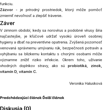
funkciu.
Zázvor
- je prírodný prostriedok, ktorý môže pomôcť
zmierniť nevoľnosť a zlepšiť trávenie.
Záver
V
zimnom období, kedy sa norovírus a podobné vírusy šíria
najčastejšie, je kľúčové udržať vysokú úroveň osobnej
hygieny a dbať na preventívne opatrenia. Zvýšená pozornosť
venovaná správnemu umývaniu rúk, bezpečnosti potravín a
vyhýbaniu sa blízkemu kontaktu s chorými osobami môže
významne znížiť riziko infekcie. Okrem toho, užívanie
vhodných doplnkov stravy, ako sú
probiotiká
,
zinok
,
vitamín D
,
vitamín C
.
Veronika Halusková
Predchádzajúci článok
Ďalší článok
Diskusia (0)