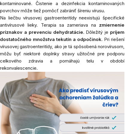
kontaminované. Čistenie a dezinfekcia kontaminovaných
povrchov môže tiež pomôcť zabrániť šíreniu vírusu.
Na liečbu vírusovej gastroenteritídy neexistujú špecifické
antivírusové lieky. Terapia sa zameriava na
zmiernenie
príznakov a prevenciu dehydratácie
. Dôležitý je
príjem
dostatočného množstva tekutín a odpočinok
. Pri riešení
vírusovej gastroenteritídy, ako je tá spôsobená norovírusom,
môžu byť niektoré doplnky stravy užitočné pre podporu
celkového zdravia a pomáhajú telu v období
rekonvalescencie.