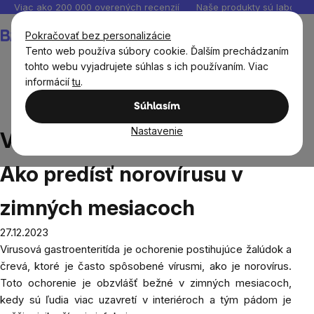
Prejsť
Viac ako 200 000 overených recenzií
Naše produkty sú laborató
na
Nákupný
Pokračovať bez personalizácie
obsah
košík
Tento web používa súbory cookie. Ďalším prechádzaním
tohto webu vyjadrujete súhlas s ich používaním. Viac
informácií
tu
.
Blog
Vírusová gastroenteritída. Ako predísť norovírusu v
Súhlasím
zimných mesiacoch
Nastavenie
Vírusová gastroenteritída.
Ako predísť norovírusu v
zimných mesiacoch
27.12.2023
Virusová gastroenteritída je ochorenie postihujúce žalúdok a
črevá, ktoré je často spôsobené vírusmi, ako je norovírus.
Toto ochorenie je obzvlášť bežné v zimných mesiacoch,
kedy sú ľudia viac uzavretí v interiéroch a tým pádom je