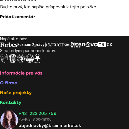
Buďte prvý, kto napíše príspevok k tejto položke.
Pridať komentár
Napísali o nás:
Zápätie
Sme hrdými partnermi klubov:
Informácie pre vás
O firme
Naše projekty
Kontakty
+421 222 205 759
Po–Pia: 8:00–18:00
objednavky@brainmarket.sk