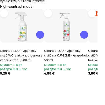
vyššie riziko šírenia infekcie.
High-contrast mode
-28 %
Cleanee ECO hygienický
Cleanee ECO hygienický
Cleanee EC
čistič WC s aktívnou penou s
čistič na KÚPEĽNE - grapefruit
čistič WC s
vôňou citrónu 500 ml
500ml
bez vône, 
Skladom > 5 ks
Skladom > 5 ks
Skladom > 
pozajtra 11.8. u vás
pozajtra 11.8. u vás
pozajtra 11.
5,25 €
4,85 €
3,80 €
5,25