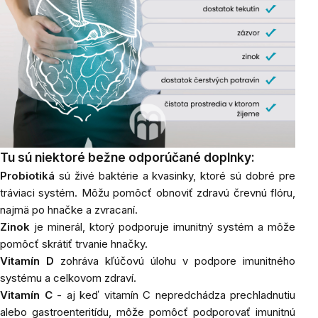
Tu sú niektoré bežne odporúčané doplnky:
Probiotiká
sú
živé baktérie a kvasinky, ktoré sú dobré pre
tráviaci systém. Môžu pomôcť obnoviť zdravú črevnú flóru,
najmä po hnačke a zvracaní.
Zinok
je minerál, ktorý podporuje imunitný systém a môže
pomôcť skrátiť trvanie hnačky.
Vitamín D
zohráva kľúčovú úlohu v podpore imunitného
systému a celkovom zdraví.
Vitamín C
- aj keď vitamín C nepredchádza prechladnutiu
alebo gastroenteritídu, môže pomôcť podporovať imunitnú