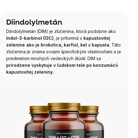
Diindolylmetán
Diindolylmetán (DIM) je zlúčenina, ktorá podobne ako
Indol-3-karbinol (I3C)
, je
prítomná v
kapustovitej
zelenine ako je brokolica, karfiol, kel
a
kapusta
. Táto
zlúčenina je známa svojimi špecifickými vlastnosťami a je
predmetom mnohých vedeckých štúdií. DIM sa
prirodzene vyskytuje v ľudskom tele po konzumácii
kapustovitej zeleniny.