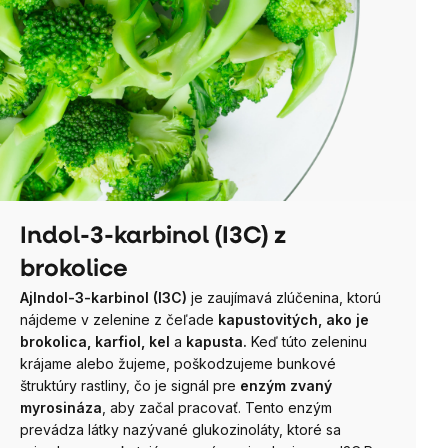
Indol-3-karbinol (I3C) z
brokolice
Aj
Indol-3-karbinol (I3C)
je zaujímavá zlúčenina, ktorú
nájdeme v zelenine z čeľade
kapustovitých, ako je
brokolica, karfiol, kel
a
kapusta.
Keď túto zeleninu
krájame alebo žujeme, poškodzujeme bunkové
štruktúry rastliny, čo je signál pre
enzým zvaný
myrosináza
, aby začal pracovať. Tento enzým
prevádza látky nazývané glukozinoláty, ktoré sa