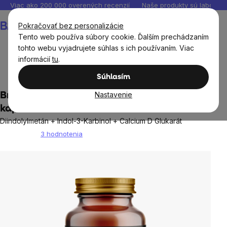
Prejsť
Viac ako 200 000 overených recenzií
Naše produkty sú laborató
na
Nákupný
Pokračovať bez personalizácie
obsah
košík
Tento web používa súbory cookie. Ďalším prechádzaním
tohto webu vyjadrujete súhlas s ich používaním. Viac
informácií
tu
.
--
Súhlasím
Nastavenie
BrainMax DIM + I3C + CDG, 60 rastlinných
kapsúl
Diindolylmetán + Indol-3-Karbinol + Calcium D Glukarát
3 hodnotenia
Priemerné
hodnotenie
produktu
je
5,0
z
5
hviezdičiek.