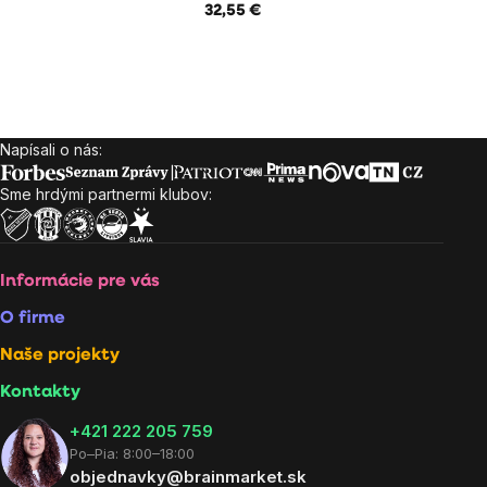
32,55 €
Napísali o nás:
Zápätie
Sme hrdými partnermi klubov:
Informácie pre vás
O firme
Naše projekty
Kontakty
+421 222 205 759
Po–Pia: 8:00–18:00
objednavky@brainmarket.sk