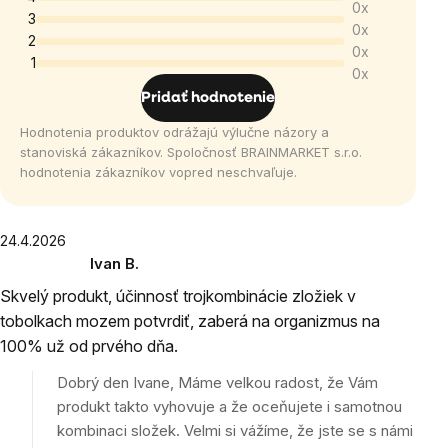
0x
je
3
0x
5,0
2
0x
1
z
0x
5
Pridať hodnotenie
hviezdičiek.
Hodnotenia produktov odrážajú výlučne názory a
stanoviská zákazníkov. Spoločnosť BRAINMARKET s.r.o.
hodnotenia zákazníkov vopred neschvaľuje.
Výpis
24.4.2026
Ivan B.
hodnotení
Hodnotenie
Skvelý produkt, účinnosť trojkombinácie zložiek v
produktu
tobolkach mozem potvrdiť, zaberá na organizmus na
je
100% už od prvého dňa.
5
z
Dobrý den Ivane, Máme velkou radost, že Vám
5
produkt takto vyhovuje a že oceňujete i samotnou
hviezdičiek.
kombinaci složek. Velmi si vážíme, že jste se s námi