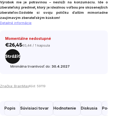
Výrobok nie je potravinou – neslúži na konzumáciu. Ide o
zberateľský predmet, ktorý je ideálnou voľbou pre skúsenejších
zberateľov.
Ozdobte si svoju poličku ďalším mimoriadne
zaujímavým zberateľským kúskom!
Detailné informácie
Momentálne nedostupné
€26,45
€0,44 / 1 kapsula
Jednotková
cena:
Strážiť
Minimálna trvanlivosť do:
30.4.2027
Značka:
BrainMax
Kód:
59119
Popis
Súvisiaci tovar
Hodnotenie
Diskusia
Podobn