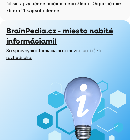
ľahšie
aj vylúčené močom alebo žlčou
.
Odporúčame
zbierať 1 kapsulu denne.
BrainPedia.cz - miesto nabité
informáciami!
So správnymi informáciami nemožno urobiť zlé
rozhodnutie.