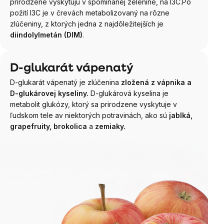
prirodzene vyskytujú v spomínanej zelenine, na I3C.
Po
požití I3C je v črevách metabolizovaný na rôzne
zlúčeniny, z ktorých jedna z najdôležitejších je
diindolylmetán (DIM)
.
D-glukarát vápenatý
D-glukarát vápenatý je zlúčenina
zložená z vápnika a
D-glukárovej kyseliny.
D-glukárová kyselina je
metabolit glukózy, ktorý sa prirodzene vyskytuje v
ľudskom tele av niektorých potravinách, ako sú
jablká,
grapefruity, brokolica
a
zemiaky.