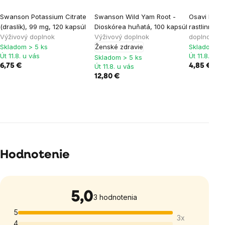
Swanson Potassium Citrate
Swanson Wild Yam Root -
Osavi Boro
(draslík), 99 mg, 120 kapsúl
Dioskórea huňatá, 100 kapsúl
rastlinnýc
Výživový doplnok
Výživový doplnok
doplnok
Skladom > 5 ks
Ženské zdravie
Skladom > 
Út 11.8. u vás
Út 11.8. u v
Skladom > 5 ks
6,75 €
Út 11.8. u vás
4,85 €
12,80 €
Hodnotenie
5,0
Priemerné
3 hodnotenia
hodnotenie
5
3x
produktu
4