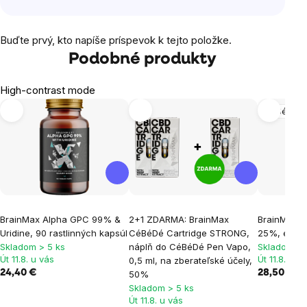
Buďte prvý, kto napíše príspevok k tejto položke.
Podobné produkty
High-contrast mode
CéBéDé
BrainMax Alpha GPC 99% &
2+1 ZDARMA: BrainMax
BrainMax 
Uridine, 90 rastlinných kapsúl
CéBéDé Cartridge STRONG,
25%, éteric
Skladom > 5 ks
náplň do CéBéDé Pen Vapo,
Skladom > 
Út 11.8. u vás
Út 11.8. u v
0,5 ml, na zberateľské účely,
24,40 €
28,50 €
50%
Skladom > 5 ks
Út 11.8. u vás