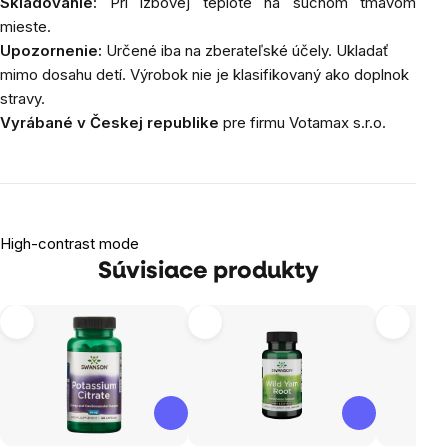
Skladovanie:
Pri izbovej teplote na suchom tmavom
mieste.
Upozornenie:
Určené iba na zberateľské účely. Ukladať
mimo dosahu detí. Výrobok nie je klasifikovaný ako doplnok
stravy.
Vyrábané v Českej republike
pre firmu Votamax s.r.o.
High-contrast mode
Súvisiace produkty