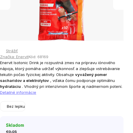
Strážiť
Značka:
Enervit
Kód:
68169
Enervit Isotonic Drink je rozpustná zmes na prípravu iónového
nápoja, ktorý pomáha udržať výkonnosť a zlepšuje vstrebávanie
tekutín počas fyzickej aktivity. Obsahuje
vyvážený pomer
sacharidov a elektrolytov
, vďaka čomu podporuje optimálnu
hydratáciu
. Vhodný pri intenzívnom športe aj nadmernom potení.
Detailné informácie
Bez lepku
Skladom
€9,05