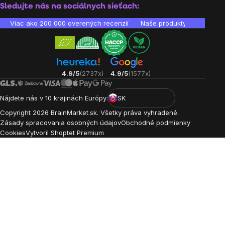
Sledujte nás na sociálnych sieťach:
Viac ako 200 000 overených recenzií
Naše produkty sú laborató
4.9/5
(2737x)
4.9/5
(1577x)
Nájdete nás v 10 krajinách Európy:
SK
Copyright
2026
BrainMarket.sk. Všetky práva vyhradené.
Zásady spracovania osobných údajov
Obchodné podmienky
Cookies
Vytvoril Shoptet Premium