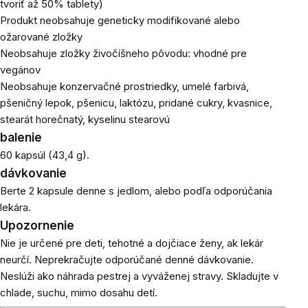
tvoriť až 50% tablety)
Produkt neobsahuje geneticky modifikované alebo
ožarované zložky
Neobsahuje zložky živočíšneho pôvodu: vhodné pre
vegánov
Neobsahuje konzervačné prostriedky, umelé farbivá,
pšeničný lepok, pšenicu, laktózu, pridané cukry, kvasnice,
stearát horečnatý, kyselinu stearovú
balenie
60 kapsúl (43,4 g).
dávkovanie
Berte 2 kapsule denne s jedlom,
alebo podľa odporúčania
lekára.
Upozornenie
Nie je určené pre deti, tehotné a dojčiace ženy, ak lekár
neurčí. Neprekračujte odporúčané denné dávkovanie.
Neslúži ako náhrada pestrej a vyváženej stravy. Skladujte v
chlade, suchu, mimo dosahu detí.