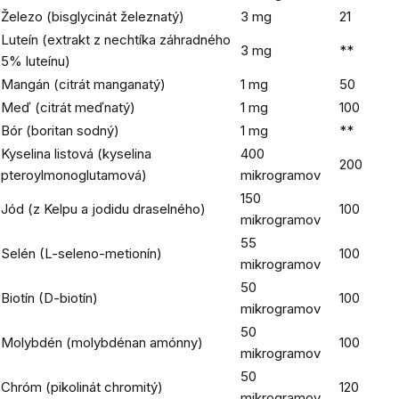
Železo (bisglycinát železnatý)
3 mg
21
Luteín (extrakt z nechtíka záhradného
3 mg
**
5% luteínu)
Mangán (citrát manganatý)
1 mg
50
Meď (citrát meďnatý)
1 mg
100
Bór (boritan sodný)
1 mg
**
Kyselina listová (kyselina
400
200
pteroylmonoglutamová)
mikrogramov
150
Jód (z Kelpu a jodidu draselného)
100
mikrogramov
55
Selén (L-seleno-metionín)
100
mikrogramov
50
Biotín (D-biotín)
100
mikrogramov
50
Molybdén (molybdénan amónny)
100
mikrogramov
50
Chróm (pikolinát chromitý)
120
mikrogramov