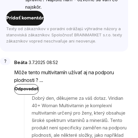
najskôr.
Pridať komentár
Texty od zákazníkov v poradni odrážajú výhradne názory a
stanoviská zákazníkov. Spoločnosť BRAINMARKET s.r.o. texty
zákazníkov vopred neschvaľuje ani neoveruje.
Beáta
3.7.2025 08:52
Môže tento multivitamín užívať aj na podporu
plodnosti ? ...
Odpovedať
Dobrý den, děkujeme za váš dotaz. Viridian
40+ Woman Multivitamin je komplexní
multivitamín určený pro ženy, který obsahuje
široké spektrum vitamínů a minerálů. Tento
produkt není specificky zaměřen na podporu
plodnosti, ale některé složky, jako například