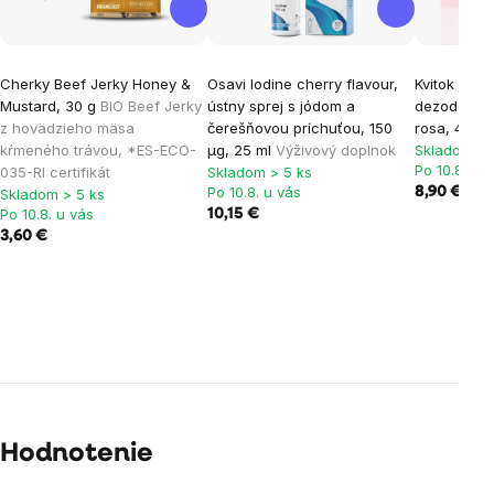
Cherky Beef Jerky Honey &
Osavi Iodine cherry flavour,
Kvitok jem
Mustard, 30 g
BIO Beef Jerky
ústny sprej s jódom a
dezodorant
z hovädzieho mäsa
čerešňovou príchuťou, 150
rosa, 42 ml
kŕmeného trávou, *ES-ECO-
µg, 25 ml
Výživový doplnok
Skladom > 
Po 10.8. u 
035-RI certifikát
Skladom > 5 ks
Po 10.8. u vás
8,90 €
Skladom > 5 ks
Po 10.8. u vás
10,15 €
3,60 €
Hodnotenie