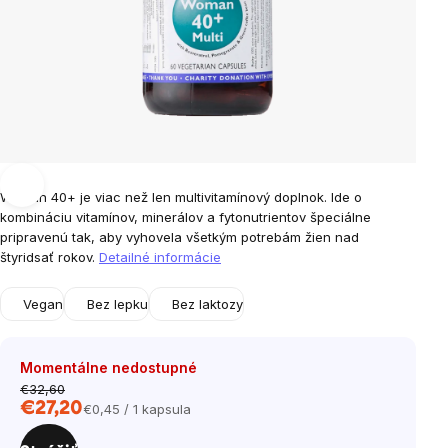
Woman 40+ je viac než len multivitamínový doplnok. Ide o
kombináciu vitamínov, minerálov a fytonutrientov špeciálne
pripravenú tak, aby vyhovela všetkým potrebám žien nad
štyridsať rokov.
Detailné informácie
Vegan
Bez lepku
Bez laktozy
Momentálne nedostupné
€32,60
€27,20
€0,45 / 1 kapsula
Jednotková
cena: