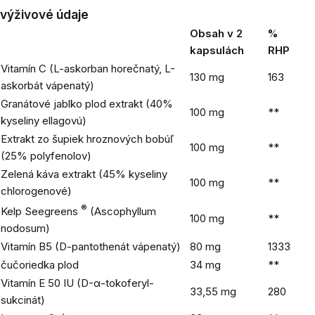
výživové údaje
Obsah v 2
%
kapsulách
RHP
Vitamín C (L-askorban horečnatý, L-
130 mg
163
askorbát vápenatý)
Granátové jablko plod extrakt (40%
100 mg
**
kyseliny ellagovú)
Extrakt zo šupiek hroznových bobúľ
100 mg
**
(25% polyfenolov)
Zelená káva extrakt (45% kyseliny
100 mg
**
chlorogenové)
®
Kelp Seegreens
(Ascophyllum
100 mg
**
nodosum)
Vitamín B5 (D-pantothenát vápenatý)
80 mg
1333
čučoriedka plod
34 mg
**
Vitamín E 50 IU (D-α-tokoferyl-
33,55 mg
280
sukcinát)