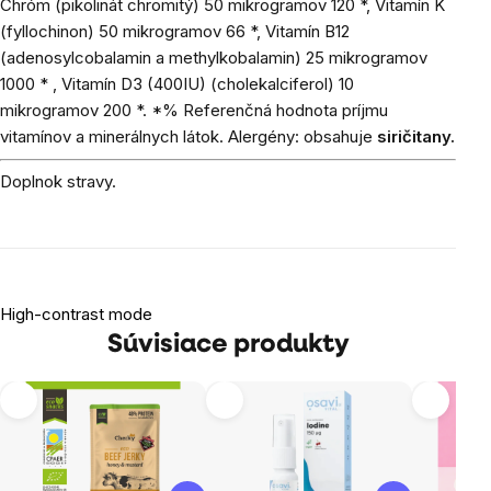
Chróm (pikolinát chromitý) 50 mikrogramov 120 *, Vitamín K
(fyllochinon) 50 mikrogramov 66 *, Vitamín B12
(adenosylcobalamin a methylkobalamin) 25 mikrogramov
1000 * , Vitamín D3 (400IU) (cholekalciferol) 10
mikrogramov 200 *. *% Referenčná hodnota príjmu
vitamínov a minerálnych látok. Alergény: obsahuje
siričitany.
Doplnok stravy.
High-contrast mode
Súvisiace produkty