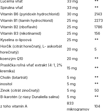
Lucerna vňať
33 mg
**
Spirulina vňať
33 mg
**
Vitamín B6 (pyridoxín hydrochlorid)
30 mg
2143
Vitamín B1 (tiamín hydrochlorid)
25 mg
2273
Vitamín B2 (riboflavín)
25 mg
1786
Vitamín B3 (nikotínamid)
25 mg
156
Kyselina α-lipoová
25 mg
**
Horčík (citrát horečnatý, L- askorbát
20 mg
5
horečnatý)
koenzým Q10
20 mg
**
Praslička roľná vňať extrakt (4: 1, 2%
15 mg
**
kremíka)
Cholín (bitartrát)
5 mg
**
inositol
5 mg
**
Zinok (citrát zinočnatý)
5 mg
50
Β-karotén (z riasy Dunaliella salina)
5 mg
**
833
z toho vitamín A
104
mikrogramov