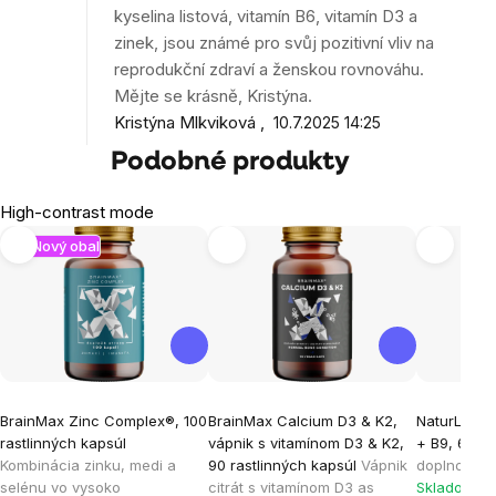
kyselina listová, vitamín B6, vitamín D3 a
zinek, jsou známé pro svůj pozitivní vliv na
reprodukční zdraví a ženskou rovnováhu.
Mějte se krásně, Kristýna.
Kristýna Mlkviková
10.7.2025 14:25
Podobné produkty
High-contrast mode
Nový obal
BrainMax Zinc Complex®, 100
BrainMax Calcium D3 & K2,
NaturLabs 
rastlinných kapsúl
vápnik s vitamínom D3 & K2,
+ B9, 60 k
Kombinácia zinku, medi a
90 rastlinných kapsúl
Vápnik
doplnok
selénu vo vysoko
citrát s vitamínom D3 as
Skladom > 