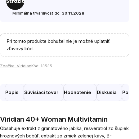
Strážiť
Minimálna trvanlivosť do:
30.11.2028
Pri tomto produkte bohužel nie je možné uplatniť
zľavový kód.
Značka:
Viridian
Kód:
13535
Popis
Súvisiaci tovar
Hodnotenie
Diskusia
Podobn
Viridian 40+ Woman Multivitamín
Obsahuje extrakt z granátového jablka, resveratrol zo šupiek
hroznových bobúľ, extrakt zo zrniek zelenej kávy, B-