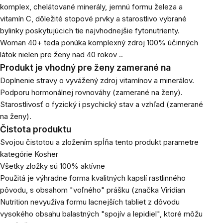
komplex, chelátované minerály, jemnú formu železa a
vitamín C, dôležité stopové prvky a starostlivo vybrané
bylinky poskytujúcich tie najvhodnejšie fytonutrienty.
Woman 40+ teda ponúka komplexný zdroj 100% účinných
látok nielen pre ženy nad 40 rokov ..
Produkt je vhodný pre ženy zamerané na
Doplnenie stravy o vyvážený zdroj vitamínov a minerálov.
Podporu hormonálnej rovnováhy (zamerané na ženy).
Starostlivosť o fyzický i psychický stav a vzhľad (zamerané
na ženy).
Čistota produktu
Svojou čistotou a zložením spĺňa tento produkt parametre
kategórie Kosher
Všetky zložky sú 100% aktívne
Použitá je výhradne forma kvalitných kapslí rastlinného
pôvodu, s obsahom "voľného" prášku (značka Viridian
Nutrition nevyužíva formu lacnejších tabliet z dôvodu
vysokého obsahu balastných "spojív a lepidiel", ktoré môžu