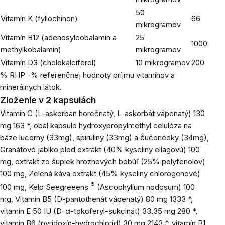
50
Vitamín K (fyllochinon)
66
mikrogramov
Vitamín B12 (adenosylcobalamin a
25
1000
methylkobalamin)
mikrogramov
Vitamín D3 (cholekalciferol)
10 mikrogramov
200
% RHP -% referenčnej hodnoty príjmu vitamínov a
minerálnych látok.
Zloženie v 2 kapsulách
Vitamín C (L-askorban horečnatý, L-askorbát vápenatý) 130
mg 163 *, obal kapsule hydroxypropylmethyl celulóza na
báze lucerny (33mg), spiruliny (33mg) a čučoriedky (34mg),
Granátové jablko plod extrakt (40% kyseliny ellagovú) 100
mg, extrakt zo šupiek hroznových bobúľ (25% polyfenolov)
100 mg, Zelená káva extrakt (45% kyseliny chlorogenové)
®
100 mg, Kelp Seegreeens
(Ascophyllum nodosum) 100
mg, Vitamín B5 (D-pantothenát vápenatý) 80 mg 1333 *,
vitamín E 50 IU (D-α-tokoferyl-sukcinát) 33.35 mg 280 *,
vitamín B6 (pyridoxín-hydrochlorid) 30 mg 2143 *, vitamín B1