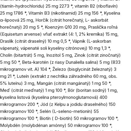
(tiamín-hydrochloridu) 25 mg 2273 *, vitamín B2 (riboflavín)
25 mg 1786 *, Vitamín B3 (nikotínamid) 25 mg 156 *, Kyselina
α-lipoová 25 mg, Horčík (citrát horečnatý, L- askorbát
horečnatý) 20 mg 5 *, Koenzým Q10 20 mg, Praslička roľná
(Equisetum arvense) vňať extrakt (4: 1, 2% kremíka) 15 mg,
Draslík (citrát draselný) 10 mg 0,5 *, Vápnik (L-askorban
vápenatý, vápenaté soli kyseliny citrónovej) 10 mg 1,3 *,
Cholín (bitartrát) 5 mg, Inozitol 5 mg, Zinok (citrát zinočnatý)
5 mg 50 *, Beta-karotén (z riasy Dunaliella salina) 5 mg (833
mikrogramov vit. A) 104 *, Železo (bisglycinát železnatý) 3
mg 21 *, Luteín (extrakt z nechtíka záhradného 60 mg, obs.
5% luteínu) 3 mg, Mangán (citrát mangánatý) 1 mg 50 *,
Meď (citrát meďnatý) 1 mg 100 *, Bór (boritan sodný) 1 mg,
kyselina listová (kyselina pteroylmonoglutamová) 400
mikrogramov 200 *, Jód (z Kelpu a jodidu draselného) 150
mikrogramov 100 *, Selén (L-seleno-metionín) 55
mikrogramov 100 *, Biotín ( D-biotín) 50 mikrogramov 100 *,
Molybdén (molybdénan amónny) 50 mikrogramov 100 *,