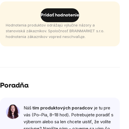
Pridať hodnotenie
Hodnotenia produktov odrážajú výlučne názory a
stanoviská zákazníkov. Spoločnosť BRAINMARKET s.r.o.
hodnotenia zákazníkov vopred neschvaľuje.
Poradňa
Výpis
Náš
tím produktových poradcov
je tu pre
diskusií
vás (Po–Pia, 8–18 hod). Potrebujete poradiť s
výberom alebo sa len chcete uistiť, že volíte
správne? Napíšte nám – ozveme sa vám čo