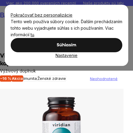
Prejsť
Viac ako 200 000 overených recenzií
Naše produkty sú laborató
na
Nákupný
Pokračovať bez personalizácie
obsah
košík
Tento web používa súbory cookie. Ďalším prechádzaním
tohto webu vyjadrujete súhlas s ich používaním. Viac
informácií
tu
.
Výživové doplnky
Minerály a Multiminerály
Súhlasím
Nastavenie
Viridian 40+ Woman Multivitamin 60
kapsúl
Výživový doplnok
–16 %
Akcia
Imunita
Ženské zdravie
Neohodnotené
Priemerné
hodnotenie
produktu
je
0,0
z
5
hviezdičiek.