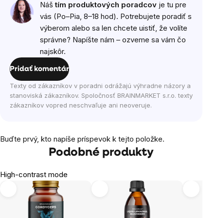
Náš
tím produktových poradcov
je tu pre
vás (Po–Pia, 8–18 hod). Potrebujete poradiť s
výberom alebo sa len chcete uistiť, že volíte
správne? Napíšte nám – ozveme sa vám čo
najskôr.
Pridať komentár
Texty od zákazníkov v poradni odrážajú výhradne názory a
stanoviská zákazníkov. Spoločnosť BRAINMARKET s.r.o. texty
zákazníkov vopred neschvaľuje ani neoveruje.
Buďte prvý, kto napíše príspevok k tejto položke.
Podobné produkty
High-contrast mode