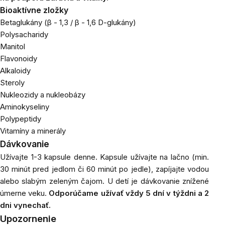
Bioaktívne zložky
Betaglukány (β - 1,3 / β - 1,6 D-glukány)
Polysacharidy
Manitol
Flavonoidy
Alkaloidy
Steroly
Nukleozidy a nukleobázy
Aminokyseliny
Polypeptidy
Vitamíny a minerály
Dávkovanie
Užívajte 1-3 kapsule denne. Kapsule užívajte na lačno (min.
30 minút pred jedlom či 60 minút po jedle), zapíjajte vodou
alebo slabým zeleným čajom. U detí je dávkovanie znížené
úmerne veku.
Odporúčame užívať vždy 5 dní v týždni a 2
dni vynechať.
Upozornenie