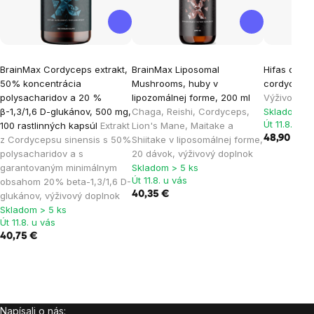
BrainMax Cordyceps extrakt,
BrainMax Liposomal
Hifas da T
50% koncentrácia
Mushrooms, huby v
cordyceps,
polysacharidov a 20 %
lipozomálnej forme, 200 ml
Výživový d
β-1,3/1,6 D-glukánov, 500 mg,
Chaga, Reishi, Cordyceps,
Skladom > 
Út 11.8. u v
100 rastlinných kapsúl
Extrakt
Lion's Mane, Maitake a
48,90 €
z Cordycepsu sinensis s 50%
Shiitake v liposomálnej forme,
polysacharidov a s
20 dávok, výživový doplnok
garantovaným minimálnym
Skladom > 5 ks
Út 11.8. u vás
obsahom 20% beta-1,3/1,6 D-
40,35 €
glukánov, výživový doplnok
Skladom > 5 ks
Út 11.8. u vás
40,75 €
Napísali o nás: