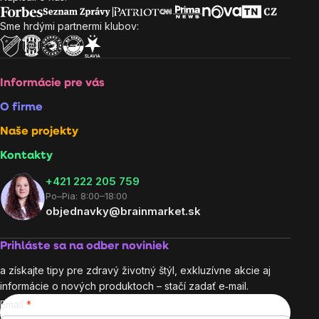
Zápätie
Sme hrdými partnermi klubov:
Informácie pre vás
O firme
Naše projekty
Kontakty
+421 222 205 759
Po–Pia: 8:00–18:00
objednavky@brainmarket.sk
Prihláste sa na odber noviniek
a získajte tipy pre zdravý životný štýl, exkluzívne akcie aj
informácie o nových produktoch – stačí zadať e‑mail.
Email