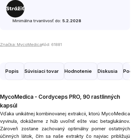
cena:
Strážiť
Minimálna trvanlivosť do:
5.2.2028
Značka:
MycoMedica
Kód:
61881
Popis
Súvisiaci tovar
Hodnotenie
Diskusia
Podobn
MycoMedica - Cordyceps PRO, 90 rastlinných
kapsúl
Vďaka unikátnej kombinovanej extrakcii, ktorú MycoMedica
vyvinula, dokážeme z húb uvoľniť ešte viac betaglukánov.
Zároveň zostane zachovaný optimálny pomer ostatných
účinných látok, čím sa naše extrakty čo najviac približujú