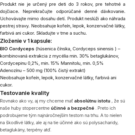
Produkt nie je určený pre deti do 3 rokov, pre tehotné a
dojčiace. Neprekračujte odporúčané denné dávkovanie.
Uchovávajte mimo dosahu detí. Produkt neslúži ako náhrada
pestrej stravy. Neobsahuje kofeín, lepok, konzervačné látky,
farbivá ani cukor. Skladujte v tme a suchu.
Zloženie v 1 kapsule:
BIO Cordyceps
(húsenica čínska,
Cordyceps sinensis
)
–
kombinovaná extrakcia z mycélia min. 30% betaglukánov,
Cordycepinu 0,2%, min. 15% Mannitolu, min. 0,5%
Adenozínu – 500 mg (100% čistý extrakt)
Neobsahuje kofeín, lepok, konzervačné látky, farbivá ani
cukor.
Testovanie kvality
Rovnako ako vy, aj my chceme mať
absolútnu istotu
, že sú
naše huby stopercentne
účinné a bezpečné
. Preto ich
podrobujeme tým najnáročnejším testom na trhu. A to nielen
na škodlivé látky, ale aj na tie účinné ako sú polysacharidy,
betaglukány, terpény atď.