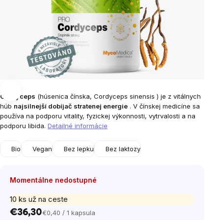
Cordyceps
(húsenica čínska,
Cordyceps sinensis
) je z vitálnych
húb
najsilnejší dobíjač stratenej energie
. V čínskej medicíne sa
používa na podporu vitality, fyzickej výkonnosti, vytrvalosti a na
podporu libida.
Detailné informácie
Bio
Vegan
Bez lepku
Bez laktozy
Momentálne nedostupné
10 ks už na ceste
€36,30
€0,40 / 1 kapsula
Jednotková