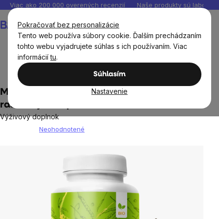
Prejsť
Viac ako 200 000 overených recenzií
Naše produkty sú laborató
na
Nákupný
Pokračovať bez personalizácie
obsah
košík
Tento web používa súbory cookie. Ďalším prechádzaním
tohto webu vyjadrujete súhlas s ich používaním. Viac
informácií
tu
.
Potraviny
Huby a morské riasy
Cordyceps
Súhlasím
Nastavenie
MycoMedica - Cordyceps PRO, 90
rastlinných kapsúl
Výživový doplnok
Neohodnotené
Priemerné
hodnotenie
produktu
je
0,0
z
5
hviezdičiek.