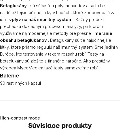
Betaglukány
sú súčasťou polysacharidov a sú to tie
najdôležitejšie účinné látky v hubách, ktoré zodpovedajú za
ich
vplyv na náš imunitný systém
. Každý produkt
prechádza dôkladným procesom analýzy, pri ktorom
využívame najmodernejšie metódy pre presné
meranie
obsahu betaglukánov
. Betaglukány sú tie najúčinnejšie
látky, ktoré priamo regulujú náš imunitný systém. Sme jediní v
Európe, kto testovanie v takom rozsahu robí. Testy na
betaglukány sú zložité a finančne náročné. Ako prestížny
výrobca MycoMedica také testy samozrejme robí.
Balenie
90 rastlinných kapsúl
High-contrast mode
Súvisiace produkty