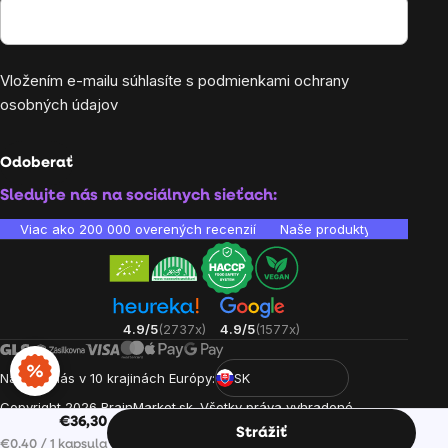
Vložením e-mailu súhlasíte s
podmienkami ochrany
osobných údajov
Odoberať
Sledujte nás na sociálnych sieťach:
Viac ako 200 000 overených recenzií
Naše produkty sú laborató
4.9/5
(2737x)
4.9/5
(1577x)
Nájdete nás v 10 krajinách Európy:
SK
Copyright
2026
BrainMarket.sk. Všetky práva vyhradené.
€36,30
Zásady spracovania osobných údajov
Obchodné podmienky
Strážiť
Jednotková cena:
€0,40 / 1 kapsula
Cookies
Vytvoril Shoptet Premium