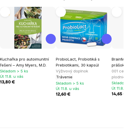
Tip
Kuchařka pro autoimunitní
ProbioLact, Probiotiká s
BrainMax P
řešení – Amy Myers, M.D.
Prebiotikami, 30 kapsúl
prášok, BI
Skladom > 5 ks
Výživový doplnok
001 certifik
Út 11.8. u vás
Trávenie
plodnice Gr
13,80 €
Skladom > 
Skladom > 5 ks
Út 11.8. u v
Út 11.8. u vás
14,65 €
12,60 €