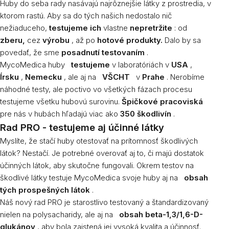
Huby do seba rady nasávajú najrôznejšie látky z prostredia, v
ktorom rastú. Aby sa do tých našich nedostalo nič
nežiaduceho,
testujeme ich
vlastne
nepretržite
: od
zberu,
cez
výrobu
, až po
hotové produkty.
Dalo by sa
povedať, že sme
posadnutí testovaním
.
MycoMedica huby
testujeme
v laboratóriách v
USA
,
Írsku
,
Nemecku
, ale aj na
VŠCHT
v
Prahe
. Nerobíme
náhodné testy, ale poctivo vo všetkých fázach procesu
testujeme všetku hubovú surovinu.
Špičkové pracoviská
pre nás v hubách hľadajú viac ako
350 škodlivín
.
Rad PRO - testujeme aj účinné látky
Myslíte, že stačí huby otestovať na prítomnosť škodlivých
látok? Nestačí. Je potrebné overovať aj to, či majú dostatok
účinných látok, aby skutočne fungovali. Okrem testov na
škodlivé látky testuje MycoMedica svoje huby aj na
obsah
tých prospešných látok
.
Náš nový rad PRO je starostlivo testovaný a štandardizovaný
nielen na polysacharidy, ale aj na
obsah beta-1,3/1,6-D-
glukánov
, aby bola zaistená jej vysoká kvalita a účinnosť.