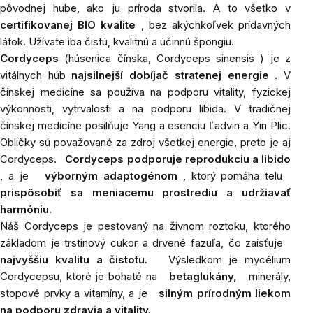
pôvodnej hube, ako ju príroda stvorila. A to všetko v
certifikovanej BIO kvalite
, bez akýchkoľvek prídavných
látok. Užívate iba čistú, kvalitnú a účinnú špongiu.
Cordyceps
(húsenica čínska,
Cordyceps sinensis
) je z
vitálnych húb
najsilnejší dobíjač stratenej energie
. V
čínskej medicíne sa používa na podporu vitality, fyzickej
výkonnosti, vytrvalosti a na podporu libida. V tradičnej
čínskej medicíne posilňuje Yang a esenciu Ľadvin a Yin Plic.
Obličky sú považované za zdroj všetkej energie, preto je aj
Cordyceps.
Cordyceps podporuje reprodukciu a libido
, a je
výborným adaptogénom
, ktorý pomáha telu
prispôsobiť sa meniacemu prostrediu a udržiavať
harmóniu.
Náš Cordyceps je pestovaný na živnom roztoku, ktorého
základom je trstinový cukor a drvené fazuľa, čo zaisťuje
najvyššiu kvalitu a čistotu.
Výsledkom je mycélium
Cordycepsu, ktoré je bohaté na
betaglukány,
minerály,
stopové prvky a vitamíny, a je
silným prírodným liekom
na podporu zdravia a vitality.