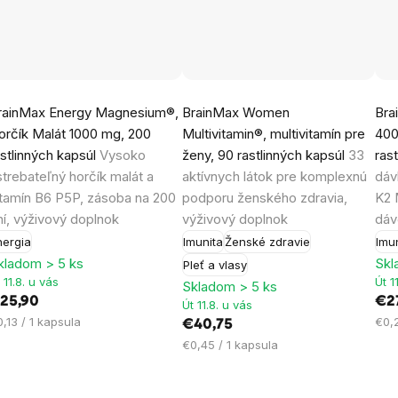
riemerné
Priemerné
Pr
rainMax Energy Magnesium®,
BrainMax Women
Bra
odnotenie
hodnotenie
ho
orčík Malát 1000 mg, 200
Multivitamin®, multivitamín pre
400
roduktu
produktu
pr
astlinných kapsúl
Vysoko
ženy, 90 rastlinných kapsúl
33
ras
e
je
je
strebateľný horčík malát a
aktívnych látok pre komplexnú
dáv
,8
5,0
4,9
itamín B6 P5P, zásoba na 200
podporu ženského zdravia,
K2 
z
z
ní, výživový doplnok
výživový doplnok
dáv
5
5
nergia
Imunita
Ženské zdravie
Imu
viezdičiek.
hviezdičiek.
hvi
kladom > 5 ks
Skl
Pleť a vlasy
 11.8. u vás
Út 1
Skladom > 5 ks
25,90
€2
Út 11.8. u vás
ednotková
Jed
,13 / 1 kapsula
€0,2
€40,75
ena:
cen
Jednotková
€0,45 / 1 kapsula
cena: