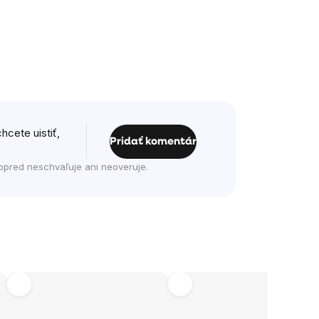
hcete uistiť,
Pridať komentár
opred neschvaľuje ani neoveruje.