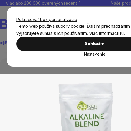
Prejsť
Viac ako 200 000 overených recenzií
Naše prod
na
obsah
Pokračovať bez personalizácie
Tento web používa súbory cookie. Ďalším prechádzaním
vyjadrujete súhlas s ich používaním. Viac informácií
tu
.
Wild Irish Alkaline Blend, alkalická zmes z divokých 
Hľadať
BrainMax®
Leto
Ušetri
Ciele
Výživové doplnky
Výhodné 
Súhlasím
Prehľad
Popis
Súvisiaci tovar
Hodnotenie
Di
Nastavenie
Výživové doplnky
Minerály a Multiminerály