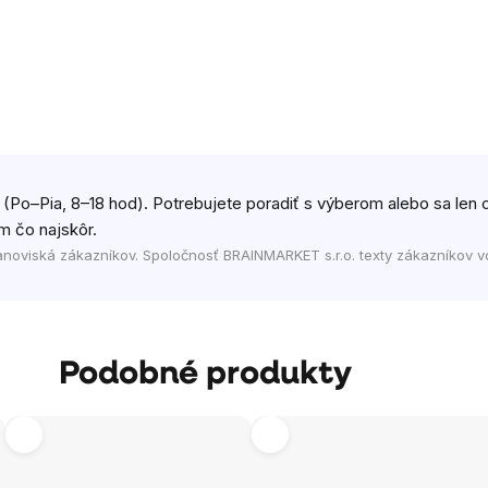
 (Po–Pia, 8–18 hod). Potrebujete poradiť s výberom alebo sa len c
m čo najskôr.
anoviská zákazníkov. Spoločnosť BRAINMARKET s.r.o. texty zákazníkov v
Podobné produkty