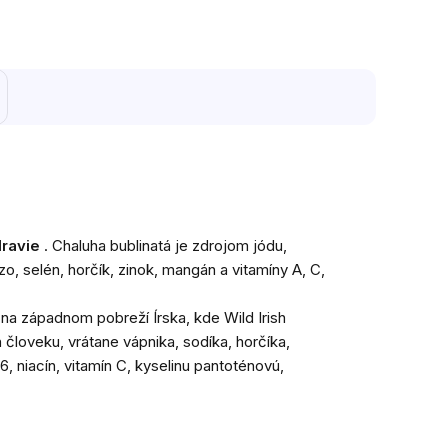
ravie
. Chaluha bublinatá je zdrojom jódu,
zo, selén, horčík, zinok, mangán a vitamíny A, C,
na západnom pobreží Írska, kde Wild Irish
loveku, vrátane vápnika, sodíka, horčíka,
, niacín, vitamín C, kyselinu pantoténovú,