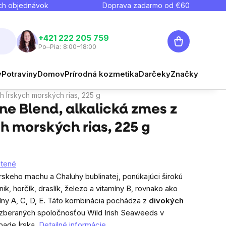
ch objednávok
Doprava zadarmo od €
60
Nákupný
+421 222 205 759
Po–Pia: 8:00–18:00
košík
€26,45
y
Potraviny
Domov
Prírodná kozmetika
Darčeky
Značky
Strážiť
Jednotková cena:
€11,76 / 100 g
ch Írskych morských rias, 225 g
ine Blend, alkalická zmes z
h morských rias, 225 g
tené
Írskeho machu
a Chaluhy bublinatej, ponúkajúci širokú
ik, horčík, draslík, železo a vitamíny B, rovnako ako
amíny A, C, D, E. Táto kombinácia pochádza z
divokých
zberaných spoločnosťou Wild Irish Seaweeds v
pade Írska.
Detailné informácie