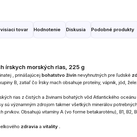
visiaci tovar
Hodnotenie
Diskusia
Podobné produkty
ch írskych morských rias, 225 g
inatej
, prinášajúcej
bohatstvo živín
nevyhnutných pre ľudské
zd
kupiny B, zatiaľ čo Írsky mach obsahuje proteíny, vápnik, jód, žele
ých rias z čistých a živinami bohatých vôd Atlantického oceánu 
sy sú významným zdrojom takmer všetkých minerálov potrebných č
ch prvkov. Obsahujú vitamíny A (vo forme betakaroténu), B1, B2, B6
 celkového
zdravia
a
vitality
.