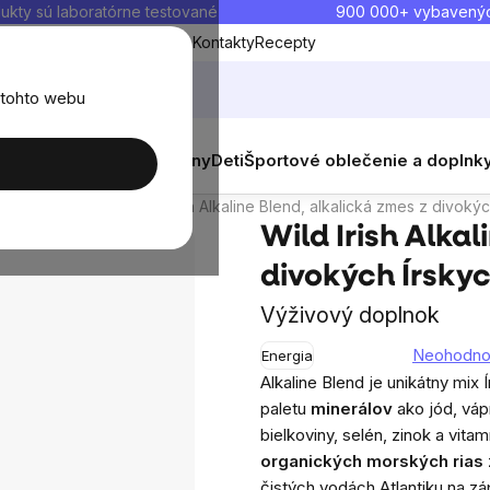
ukty sú laboratórne testované
900 000+ vybavený
Blog
O nás
Doprava a platba
Kontakty
Recepty
 tohto webu
Írskych morských rias, 225 g
balenia
Novinky
Muži
Ženy
Deti
Športové oblečenie a doplnk
skusia
Podobné produkty
Multiminerál
Wild Irish Alkaline Blend, alkalická zmes z divoký
Wild Irish Alkal
divokých Írskyc
Výživový doplnok
Neohodno
Energia
Priemerné
Alkaline Blend je unikátny mix
hodnotenie
paletu
minerálov
ako jód, vápn
produktu
bielkoviny, selén, zinok a vit
je
organických morských rias
0,0
čistých vodách Atlantiku na zá