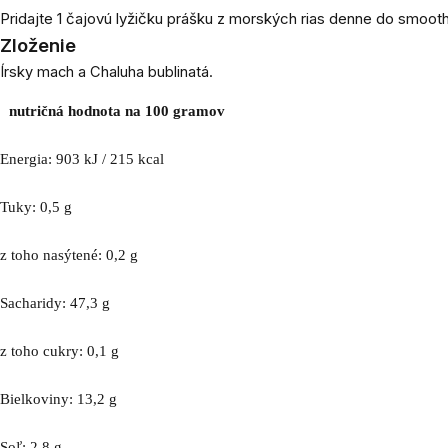
Pridajte 1 čajovú lyžičku prášku z morských rias denne do smooth
Zloženie
Írsky mach a Chaluha bublinatá.
nutričná hodnota na 100 gramov
Energia: 903 kJ / 215 kcal

Tuky: 0,5 g

z toho nasýtené: 0,2 g

Sacharidy: 47,3 g

z toho cukry: 0,1 g

Bielkoviny: 13,2 g

Soľ: 2,8 g