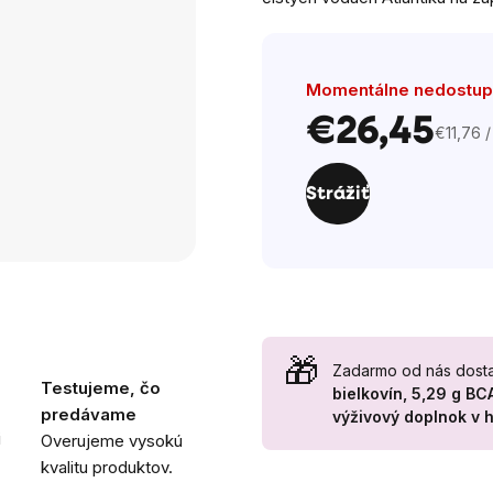
z
5
hviezdičiek.
Momentálne nedostu
€26,45
€11,76 /
Jednot
cena:
Strážiť
Zadarmo od nás dost
Testujeme, čo
bielkovín, 5,29 g B
predávame
výživový doplnok
v 
i
Overujeme vysokú
kvalitu produktov.