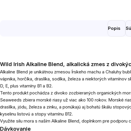
Popis
Sú
Wild Irish Alkaline Blend, alkalická zmes z divoký
Alkaline Blend je unikátnou zmesou
Írskeho machu
a Chaluhy bubl
vápnika, horčíka, draslíka, sodíka, železa a niektorých vitamínov s
D, E, plus vitamíny B1 a B2.
Tento produkt pochádza z divoko zozbieraných organických morsk
Seaweeds zbiera morské riasy už viac ako 100 rokov. Morské ria
draslíka, jódu, železa a zinku, a ponúkajú aj bohatú škálu stopový
kyselinu listovú a stopy vitamínu B12.
Využite silu mora s naším Alkaline Blend, doplnkom pre podporu
Dávkovanie