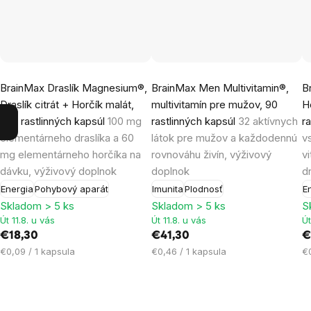
Priemerné
Priemerné
P
BrainMax Draslík Magnesium®,
BrainMax Men Multivitamin®,
B
hodnotenie
hodnotenie
h
Draslík citrát + Horčík malát,
multivitamín pre mužov, 90
H
produktu
produktu
p
200 rastlinných kapsúl
100 mg
rastlinných kapsúl
32 aktívnych
r
je
je
j
elementárneho draslíka a 60
látok pre mužov a každodennú
v
5,0
5,0
4
mg elementárneho horčíka na
rovnováhu živín, výživový
v
z
z
z
dávku, výživový doplnok
doplnok
d
5
5
5
Energia
Pohybový aparát
Imunita
Plodnosť
E
hviezdičiek.
hviezdičiek.
h
Skladom > 5 ks
Skladom > 5 ks
S
Út 11.8. u vás
Út 11.8. u vás
Út
€18,30
€41,30
€
Jednotková
Jednotková
J
€0,09 / 1 kapsula
€0,46 / 1 kapsula
€0
cena:
cena:
c