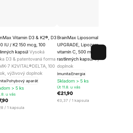
iemerné
Priemerné
Prie
inMax Vitamin D3 & K2®, D3
BrainMax Liposomal Vitamin C
Brain
dnotenie
hodnotenie
hodn
0 IU / K2 150 mcg, 100
UPGRADE, Lipozomálny
rastl
oduktu
produktu
prod
tlinných kapsúl
Vysoká
vitamín C, 500 mg, 60
vitam
je
je
ka D3 & patentovaná forma
rastlinných kapsúl
Výživový
mg vi
5,0
5,0
MK-7 K2VITAL®DELTA, 100
doplnok
dávok
z
z
ok, výživový doplnok
BIO-0
Imunita
Energia
5
5
Skladom > 5 ks
nita
Pohybový aparát
Imuni
ezdičiek.
hviezdičiek.
hviez
Út 11.8. u vás
adom > 5 ks
Sklad
€21,90
1.8. u vás
Út 11.
Jednotková
€0,37 / 1 kapsula
7,90
€17,
cena:
notková
Jedno
8 / 1 kapsula
€0,29 
a:
cena: