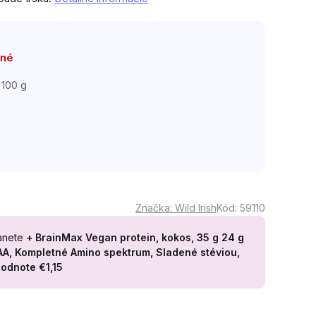
pné
 100 g
ková
Značka:
Wild Irish
Kód:
59110
anete
+ BrainMax Vegan protein, kokos, 35 g
24 g
CAA, Kompletné Amino spektrum, Sladené stéviou,
hodnote €1,15