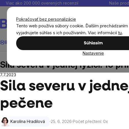
Prejsť
Viac ako 200 000 overených recenzií
Naše prod
na
obsah
Pokračovať bez personalizácie
Tento web používa súbory cookie. Ďalším prechádzaním
vyjadrujete súhlas s ich používaním. Viac informácií
tu
.
Hľadať
BrainMax®
Leto
Ušetri
Ciele
Výživové doplnky
Výhodné 
Súhlasím
Nastavenie
Blog
Sila severu v jednej lyžici: 10 prínosov ole
Sila severu v jednej lyžici: 10 p
7.7.2023
Sila severu v jednej
pečene
Karolína Hradilová
25. 6. 2026
Počet přečtení:
0
x