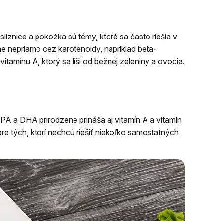
sliznice a pokožka sú témy, ktoré sa často riešia v
vne nepriamo cez karotenoidy, napríklad beta-
itamínu A, ktorý sa líši od bežnej zeleniny a ovocia.
EPA a DHA prirodzene prináša aj vitamín A a vitamín
pre tých, ktorí nechcú riešiť niekoľko samostatných