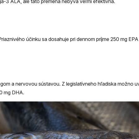
ga-3 ALA, ale táto premena nebýva veľmi efektívna.
riaznivého účinku sa dosahuje pri dennom príjme 250 mg EPA
zgom a nervovou sústavou. Z legislatívneho hľadiska možno uv
250 mg DHA.