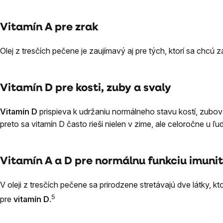
Vitamín A pre zrak
Olej z tresčích pečene je zaujímavý aj pre tých, ktorí sa chcú
Vitamín D pre kosti, zuby a svaly
Vitamín D
prispieva k udržaniu normálneho stavu kostí, zubov 
preto sa vitamín D často rieši nielen v zime, ale celoročne u ľudí,
Vitamín A a D pre normálnu funkciu imun
V oleji z tresčích pečene sa prirodzene stretávajú dve látky, kt
5
pre
vitamín D
.