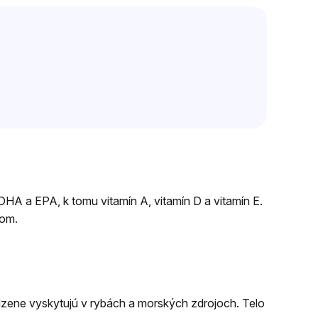
A a EPA, k tomu vitamín A, vitamín D a vitamín E.
lom.
odzene vyskytujú v rybách a morských zdrojoch. Telo