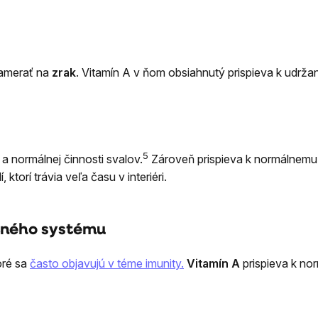
 zamerať na
zrak
. Vitamín A v ňom obsiahnutý prispieva k udrža
5
a normálnej činnosti svalov.
Zároveň prispieva k normálnemu v
 ktorí trávia veľa času v interiéri.
itného systému
oré sa
často objavujú v téme imunity.
Vitamín A
prispieva k nor