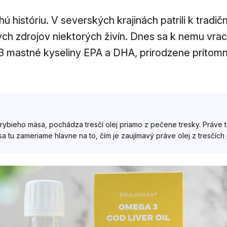
ú históriu. V severských krajinách patrili k tradi
vých zdrojov niektorých živín. Dnes sa k nemu vr
 mastné kyseliny EPA a DHA, prirodzene prítomn
rybieho mäsa, pochádza tresčí olej priamo z pečene tresky. Práve tý
a tu zameriame hlavne na to, čím je zaujímavý práve olej z tresčích