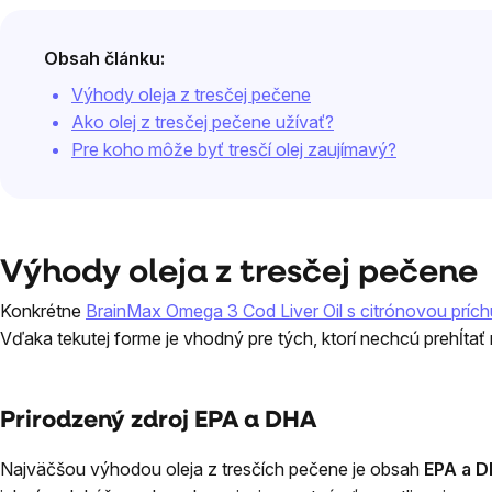
Obsah článku:
Výhody oleja z tresčej pečene
Ako olej z tresčej pečene užívať?
Pre koho môže byť tresčí olej zaujímavý?
Výhody oleja z tresčej pečene
Konkrétne
BrainMax Omega 3 Cod Liver Oil s citrónovou príc
Vďaka tekutej forme je vhodný pre tých, ktorí nechcú prehĺtať 
Prirodzený zdroj EPA a DHA
Najväčšou výhodou oleja z tresčích pečene je obsah
EPA a 