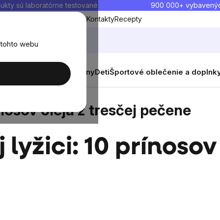
ukty sú laboratórne testované
900 000+ vybavený
Blog
O nás
Doprava a platba
Kontakty
Recepty
 tohto webu
balenia
Novinky
Muži
Ženy
Deti
Športové oblečenie a doplnk
ja z tresčej pečene
rínosov oleja z tresčej pečene
 lyžici: 10 prínosov