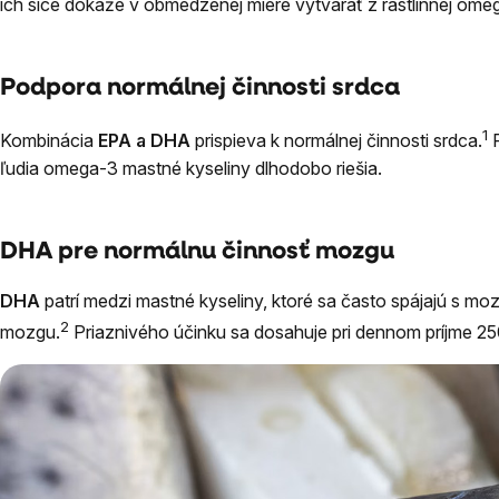
ich síce dokáže v obmedzenej miere vytvárať z rastlinnej ome
Podpora normálnej činnosti srdca
1
Kombinácia
EPA a DHA
prispieva k normálnej činnosti srdca.
P
ľudia omega-3 mastné kyseliny dlhodobo riešia.
DHA pre normálnu činnosť mozgu
DHA
patrí medzi mastné kyseliny, ktoré sa často spájajú s mo
2
mozgu.
Priaznivého účinku sa dosahuje pri dennom príjme 