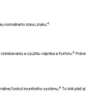
4
niu normálneho stavu zraku.
5
strebávaniu a využitiu vápnika a fosforu.
Práve
4
málnej funkcii imunitného systému.
To isté platí aj