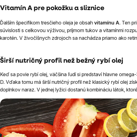
Vitamín A pre pokožku a sliznice
Ďalším špecifikom tresčieho oleja je obsah
vitamínu A
. Ten pr
súvislosti s celkovou výživou, príjmom tukov a vitamínmi rozpu
karotén. V živočíšnych zdrojoch sa nachádza priamo ako retinoi
Širší nutričný profil než bežný rybí olej
Keď sa povie rybí olej, väčšina ľudí si predstaví hlavne omega
D. Vďaka tomu má širší nutričný profil než klasický rybí olej 
doplnkov naraz. V jednej lyžici dostanú kombináciu látok, ktoré