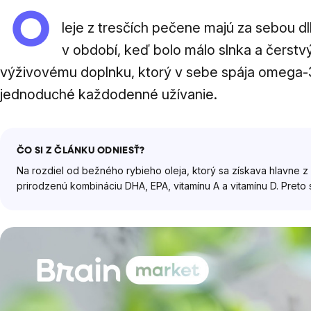
O
leje z tresčích pečene majú za sebou dlh
v období, keď bolo málo slnka a čerst
výživovému doplnku, ktorý v sebe spája omega-3
jednoduché každodenné užívanie.
ČO SI Z ČLÁNKU ODNIESŤ?
Na rozdiel od bežného rybieho oleja, ktorý sa získava hlavne z 
prirodzenú kombináciu DHA, EPA, vitamínu A a vitamínu D. Preto s