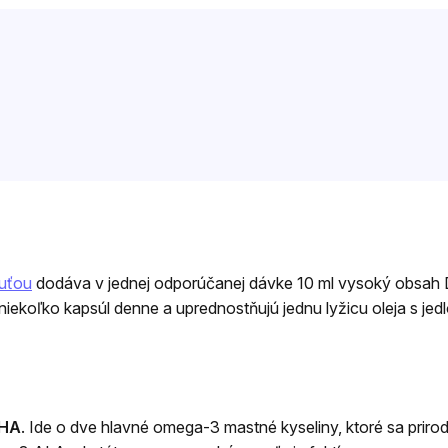
huťou
dodáva v jednej odporúčanej dávke 10 ml vysoký obsah DH
niekoľko kapsúl denne a uprednostňujú jednu lyžicu oleja s jed
DHA
. Ide o dve hlavné omega-3 mastné kyseliny, ktoré sa prir