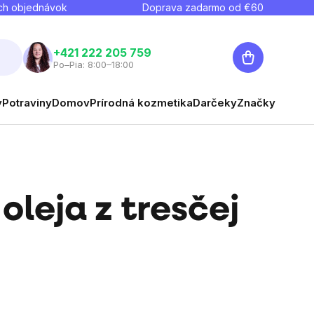
ch objednávok
Doprava zadarmo od €
60
Nákupný
+421 222 205 759
Po–Pia: 8:00–18:00
košík
y
Potraviny
Domov
Prírodná kozmetika
Darčeky
Značky
 oleja z tresčej