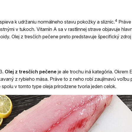
4
ispieva k udržaniu normálneho stavu pokožky a slizníc.
Práve 
stnými v tukoch. Vitamín A sa v rastlinnej strave objavuje hla
dy. Olej z tresčích pečene preto predstavuje špecifický zdroj v
-3.
Olej z tresčích pečene
je ale trochu iná kategória. Okrem 
získavaný z rybieho mäsa. Práve to z neho robí zaujímavú voľbu 
 spolu v tomto type oleja prirodzene tvoria jeden celok.