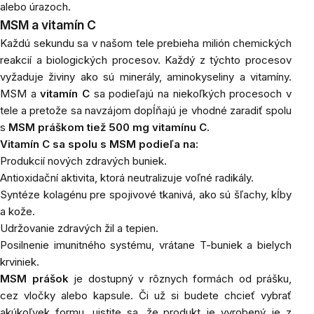
alebo úrazoch.
MSM a vitamín C
Každú sekundu sa v našom tele prebieha milión chemických
reakcií a biologických procesov. Každý z týchto procesov
vyžaduje živiny ako sú minerály, aminokyseliny a vitamíny.
MSM a
vitamín C
sa podieľajú na niekoľkých procesoch v
tele a pretože sa navzájom dopĺňajú je vhodné zaradiť spolu
s
MSM práškom tiež 500 mg vitamínu C.
Vitamín C sa spolu s MSM podieľa na:
Produkcií nových zdravých buniek.
Antioxidační aktivita, ktorá neutralizuje voľné radikály.
Syntéze kolagénu pre spojivové tkanivá, ako sú šľachy, kĺby
a kože.
Udržovanie zdravých žil a tepien.
Posilnenie imunitného systému, vrátane T-buniek a bielych
krviniek.
MSM prášok
je dostupný v rôznych formách od prášku,
cez vločky alebo kapsule. Či už si budete chcieť vybrať
akúkoľvek formu, uistite sa, že produkt je vyrobený je z