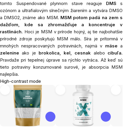
tomto Suspendované plynnom stave reaguje
DMS
s
ozónom a ultrafialovým slnečným žiarením a vytvára DMSO
a DMSO2, známe ako MSM.
MSM potom padá na zem s
dažďom, kde sa zhromažďuje a koncentruje v
rastlinách
. Hoci je MSM v prírode hojný, aj tie najbohatšie
prírodné zdroje poskytujú MSM málo. Síra je prítomná v
mnohých nespracovaných potravinách, najmä v
mäse
a
zelenine
ako je
brokolica, kel, cesnak
alebo
cibuľa.
Pravdaže pri tepelnej úprave sa rýchlo vytráca. Až keď sú
tieto potraviny konzumované surové, je absorpcia MSM
najlepšia.
High-contrast mode