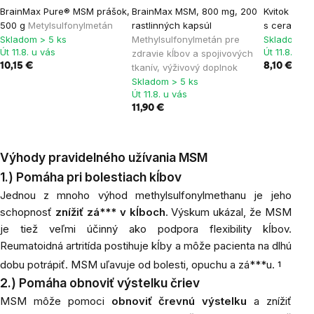
BrainMax Pure® MSM prášok,
BrainMax MSM, 800 mg, 200
Kvitok Ochr
500 g
Metylsulfonylmetán
rastlinných kapsúl
s ceramidy 
Skladom > 5 ks
Methylsulfonylmetán pre
Skladom > 
Út 11.8. u vás
Út 11.8. u v
zdravie kĺbov a spojivových
10,15 €
8,10 €
tkanív, výživový doplnok
Skladom > 5 ks
Út 11.8. u vás
11,90 €
Výhody pravidelného užívania MSM
1.) Pomáha pri bolestiach kĺbov
Jednou z mnoho výhod methylsulfonylmethanu je jeho
schopnosť
znížiť zá*** v kĺboch
. Výskum ukázal, že MSM
je tiež veľmi účinný ako podpora flexibility kĺbov.
Reumatoidná artritída postihuje kĺby a môže pacienta na dlhú
dobu potrápiť. MSM uľavuje od bolesti, opuchu a zá***u.
1
2.) Pomáha obnoviť výstelku čriev
MSM môže pomoci
obnoviť črevnú výstelku
a znížiť