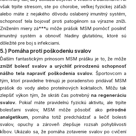
však trpíte stresom, ste po chorobe, veľkej fyzickej záťaži
alebo máte z nejakého dôvodu oslabený imunitný systém,
schopnosť tela bojovať proti patogénom sa výrazne zníži.
Znížením miery zá***u môže prášok MSM pomôcť posilniť
imunitný systém a obnoviť hladiny glutatiónu, ktoré sú
dôležité pre boj s infekciami.
5.) Pomáha proti poškodeniu svalov
Ďalším fantastickým prínosom MSM prášku je to, že
môže
znížiť bolesť svalov a urýchliť prirodzenú schopnosť
nášho tela napraviť poškodenia svalov.
Športovcom a
tým, ktorí pravidelne trénujú je poradenstvo pridávať MSM
prášok do vody alebo proteínových koktailoch. Môžu tak
zlepšiť výkon tým, že skráti čas potrebný
na regeneráciu
svalov
. Pokiaľ máte pravidelnú fyzickú aktivitu, ale trpíte
bolesťami svalov, MSM môže pôsobiť ako
prírodné
analgetikum
, pomáha totiž predchádzať a liečiť bolesti
svalov, opuchy a zároveň zlepšuje rozsah pohyblivosti
kĺbov. Ukázalo sa, že pomáha zotavenie svalov po cvičení