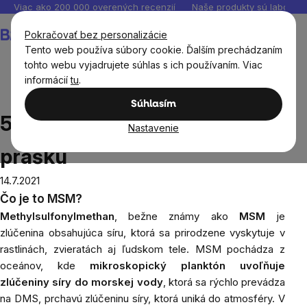
Prejsť
Viac ako 200 000 overených recenzií
Naše produkty sú laborató
na
Nákupný
Pokračovať bez personalizácie
obsah
košík
Tento web používa súbory cookie. Ďalším prechádzaním
tohto webu vyjadrujete súhlas s ich používaním. Viac
informácií
tu
.
Blog
5 výhod užívania MSM prášku
Súhlasím
5 výhod užívania MSM
Nastavenie
prášku
14.7.2021
Čo je to MSM?
Methylsulfonylmethan
, bežne
známy ako
MSM
je
zlúčenina obsahujúca síru, ktorá sa prirodzene vyskytuje v
rastlinách, zvieratách aj ľudskom tele. MSM pochádza z
oceánov, kde
mikroskopický planktón uvoľňuje
zlúčeniny síry do morskej vody
, ktorá sa rýchlo prevádza
na DMS, prchavú zlúčeninu síry, ktorá uniká do atmosféry. V