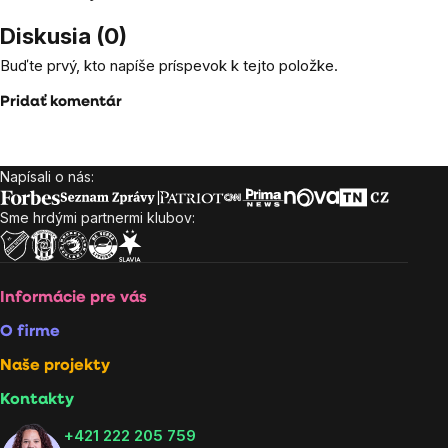
Diskusia (0)
Buďte prvý, kto napíše príspevok k tejto položke.
Pridať komentár
Napísali o nás:
Zápätie
Sme hrdými partnermi klubov:
Informácie pre vás
O firme
Naše projekty
Kontakty
+421 222 205 759