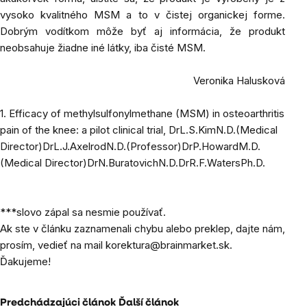
vysoko kvalitného MSM a to v čistej organickej forme.
Dobrým vodítkom môže byť aj informácia, že produkt
neobsahuje žiadne iné látky, iba čisté MSM.
Veronika Halusková
1. Efficacy of methylsulfonylmethane (MSM) in osteoarthritis
pain of the knee: a pilot clinical trial,
DrL.S.KimN.D.
(Medical
Director)
DrL.J.AxelrodN.D.
(Professor)
DrP.HowardM.D.
(Medical Director)
DrN.BuratovichN.D.DrR.F.WatersPh.D.
***slovo zápal sa nesmie používať.
Ak ste v článku zaznamenali chybu alebo preklep, dajte nám,
prosím, vedieť na mail
korektura@brainmarket.sk
.
Ďakujeme!
Predchádzajúci článok
Ďalší článok