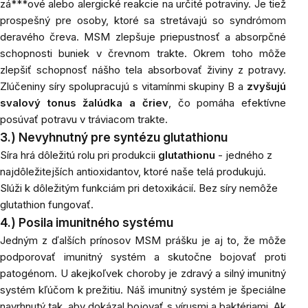
zá***ové alebo alergické reakcie na určité potraviny. Je tiež
prospešný pre osoby, ktoré sa stretávajú so syndrómom
deravého čreva. MSM zlepšuje priepustnosť a absorpčné
schopnosti buniek v črevnom trakte. Okrem toho môže
zlepšiť schopnosť nášho tela absorbovať živiny z potravy.
Zlúčeniny síry spolupracujú s vitamínmi skupiny B a
zvyšujú
svalový tonus žalúdka a čriev
, čo pomáha efektívne
posúvať potravu v tráviacom trakte.
3.) Nevyhnutný pre syntézu glutathionu
Síra hrá dôležitú rolu pri produkcii
glutathionu
- jedného z
najdôležitejších antioxidantov, ktoré naše telá produkujú.
Slúži k dôležitým funkciám pri detoxikácií. Bez síry nemôže
glutathion fungovať.
4.) Posila imunitného systému
Jedným
z ďalších prínosov MSM prášku je aj to, že môže
podporovať imunitný systém a skutočne bojovať proti
patogénom. U akejkoľvek choroby je zdravý a silný imunitný
systém kľúčom k prežitiu. Náš imunitný systém je špeciálne
navrhnutý tak, aby dokázal bojovať s vírusmi a baktériami. Ak