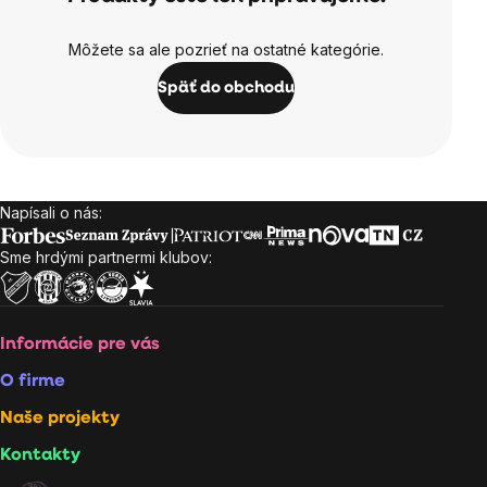
Môžete sa ale pozrieť na ostatné kategórie.
Späť do obchodu
Napísali o nás:
Zápätie
Sme hrdými partnermi klubov:
Informácie pre vás
O firme
Naše projekty
Kontakty