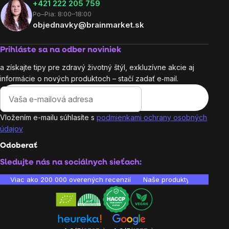
+421 222 205 759
Po–Pia: 8:00–18:00
objednavky@brainmarket.sk
Prihláste sa na odber noviniek
a získajte tipy pre zdravý životný štýl, exkluzívne akcie aj
informácie o nových produktoch – stačí zadať e‑mail.
Vložením e-mailu súhlasíte s
podmienkami ochrany osobných
údajov
Odoberať
Sledujte nás na sociálnych sieťach:
Viac ako 200 000 overených recenzií
Naše produkty sú laborató