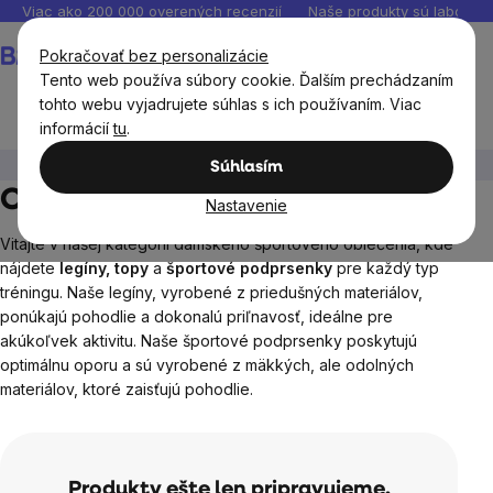
Prejsť
Viac ako 200 000 overených recenzií
Naše produkty sú laborató
na
Nákupný
Pokračovať bez personalizácie
obsah
košík
Tento web používa súbory cookie. Ďalším prechádzaním
tohto webu vyjadrujete súhlas s ich používaním. Viac
informácií
tu
.
BrainMax®
BrainWomen
Oblečenie
Súhlasím
Oblečenie
Nastavenie
Vitajte v našej kategórii dámskeho športového oblečenia, kde
nájdete
legíny, topy
a
športové podprsenky
pre každý typ
tréningu. Naše legíny, vyrobené z priedušných materiálov,
ponúkajú pohodlie a dokonalú priľnavosť, ideálne pre
akúkoľvek aktivitu. Naše športové podprsenky poskytujú
optimálnu oporu a sú vyrobené z mäkkých, ale odolných
materiálov, ktoré zaisťujú pohodlie.
Produkty ešte len pripravujeme.