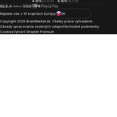
4.9/5
(2737x)
4.9/5
(1577x)
Nájdete nás v 10 krajinách Európy:
SK
Copyright
2026
BrainMarket.sk. Všetky práva vyhradené.
Zásady spracovania osobných údajov
Obchodné podmienky
Cookies
Vytvoril Shoptet Premium