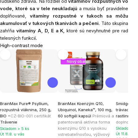
ľudského zdravia. Na rozdiel od
vitamínov rozpustných vo
vode, ktoré sa v tele neukladajú
a musia byť pravidelne
doplňované,
vitamíny rozpustné v tukoch sa môžu
akumulovať v tukových tkanivách a pečeni
. Táto skupina
zahŕňa
vitamíny A, D, E a K,
ktoré sú nevyhnutné pre rad
telesných funkcií.
High-contrast mode
-14 %
Nový obal
BrainMax Pure® Psyllium,
BrainMax Koenzým Q10,
Smidge Dig
rozpustná vláknina, 250 g,
Ubiquinol, Kaneka™, 100 mg,
tráviace e
BIO
*CZ-BIO-001 certifikát
60 softgél kapsúl
Prémiová a
rastlinnýc
Trávenie
patentovaná aktívna forma
doplnok
koenzýmu Q10 s vysokou
Skladom > 
Skladom > 5 ks
Út 11.8. u v
Út 11.8. u vás
vstrebateľnosťou, výživový