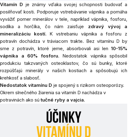
Vitamín D
je známy vďaka svojej schopnosti budovať a
posilňovať kosti. Podporuje vstrebávanie vápnika a pomáha
vyvážiť pomer minerálov v tele, napríklad vápnika, fosforu,
sodíka a horčíka, čo nám zaisťuje
zdravý vývoj a
mineralizáciu kostí.
K vstrebaniu vápnika a fosforu z
potravín dochádza v tráviacom trakte. Bez vitamínu D by
sme z potravín, ktoré jeme, absorbovali asi len
10-15%
vápnika a 60% fosforu
. Nedostatok vápnika spôsobil
produkciu takzvaných osteoklastov, čo sú bunky, ktoré
rozpúšťajú minerály v našich kostiach a spôsobujú ich
krehkosť a slabosť.
Nedostatok vitamínu D
je spojený s rizikom osteoporózy.
Okrem slnečného žiarenia sa vitamín D nachádza v
potravinách ako sú
tučné ryby a vajcia.