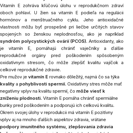
Vitamín E zohráva kľúčovú úlohu v reprodukčnom zdraví
oboch pohlaví. U žien sa vitamín E podieľa na regulácii
hormónov a menštruačného cyklu. Jeho antioxidačné
vlastnosti môžu byť prospešné pri liečbe určitých stavov
spojených so ženskou neplodnosťou, ako je napríklad
syndróm polycystických ovárií (PCOS)
. Antioxidanty, ako
je vitamín E, pomáhajú chrániť vaječníky a ďalšie
reprodukčné orgány pred poškodením spôsobeným
oxidatívnym stresom, čo môže zlepšiť kvalitu vajíčok a
celkové reprodukčné zdravie.
Pre mužov je
vitamín E
rovnako dôležitý, najmä čo sa týka
kvality
a
pohyblivosti spermií.
Oxidatívny stres môže mať
negatívny vplyv na kvalitu spermií, čo
môže viesť k
zníženiu plodnosti.
Vitamín E pomáha chrániť spermiálne
bunky pred poškodením a podporujú ich celkovú kvalitu.
Okrem svojej úlohy v reprodukcii má vitamín E pozitívny
vplyv aj na mnoho ďalších aspektov zdravia, vrátane
podpory imunitného systému, zlepšovania zdravia