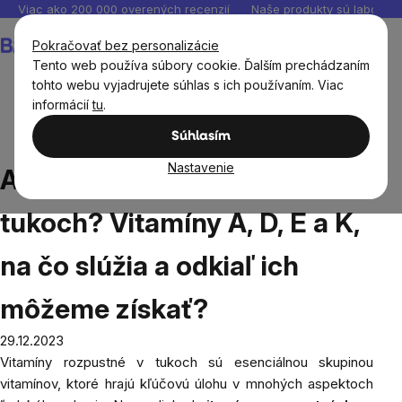
Prejsť
Viac ako 200 000 overených recenzií
Naše produkty sú laborató
na
Nákupný
Pokračovať bez personalizácie
obsah
košík
Tento web používa súbory cookie. Ďalším prechádzaním
tohto webu vyjadrujete súhlas s ich používaním. Viac
informácií
tu
.
Blog
Aké sú vitamíny rozpustné v tukoch? Vitamíny A, D,
Súhlasím
E a K, na čo slúžia a odkiaľ ich môžeme získať?
Nastavenie
Aké sú vitamíny rozpustné v
tukoch? Vitamíny A, D, E a K,
na čo slúžia a odkiaľ ich
môžeme získať?
29.12.2023
Vitamíny rozpustné v tukoch sú esenciálnou skupinou
vitamínov, ktoré hrajú kľúčovú úlohu v mnohých aspektoch