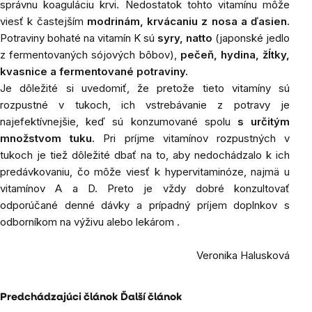
správnu koaguláciu krvi. Nedostatok tohto vitamínu môže
viesť k častejším
modrinám, krvácaniu z nosa a ďasien.
Potraviny bohaté na vitamín K sú
syry, natto
(japonské jedlo
z fermentovaných sójových bôbov),
pečeň, hydina, žĺtky,
kvasnice a fermentované potraviny.
Je dôležité si uvedomiť, že pretože tieto vitamíny sú
rozpustné v tukoch, ich vstrebávanie z potravy je
najefektívnejšie, keď sú konzumované spolu
s určitým
množstvom tuku.
Pri príjme vitamínov rozpustných v
tukoch je tiež dôležité dbať na to, aby nedochádzalo k ich
predávkovaniu, čo môže viesť k hypervitaminóze, najmä u
vitamínov A a D. Preto je vždy dobré konzultovať
odporúčané denné dávky a prípadný príjem doplnkov s
odborníkom na výživu alebo lekárom .
Veronika Halusková
Predchádzajúci článok
Ďalší článok