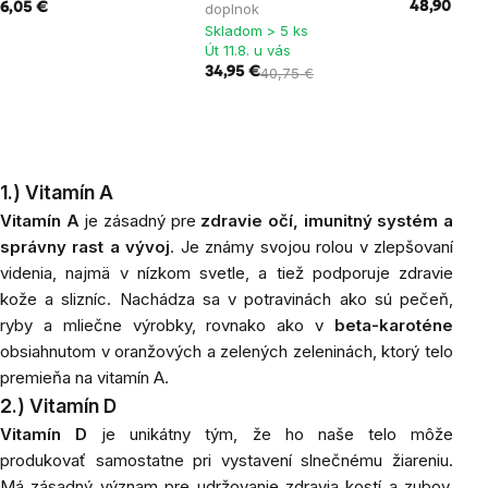
48,90 €
6,05 €
doplnok
Skladom > 5 ks
Út 11.8. u vás
34,95 €
40,75 €
1.) Vitamín A
Vitamín A
je zásadný pre
zdravie očí, imunitný systém a
správny rast a vývoj
. Je známy svojou rolou v zlepšovaní
videnia, najmä v nízkom svetle, a tiež podporuje zdravie
kože a slizníc. Nachádza sa v potravinách ako sú pečeň,
ryby a mliečne výrobky, rovnako ako v
beta-karoténe
obsiahnutom v oranžových a zelených zeleninách, ktorý telo
premieňa na vitamín A.
2.) Vitamín D
Vitamín D
je unikátny tým, že ho naše telo môže
produkovať samostatne pri vystavení slnečnému žiareniu.
Má zásadný význam pre udržovanie zdravia kostí a zubov,