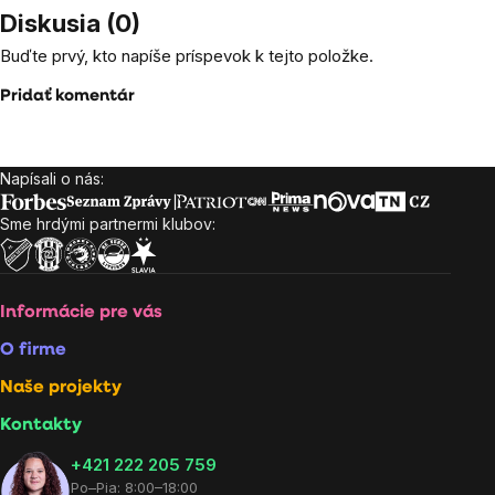
Diskusia (0)
Buďte prvý, kto napíše príspevok k tejto položke.
Pridať komentár
Napísali o nás:
Zápätie
Sme hrdými partnermi klubov:
Informácie pre vás
O firme
Naše projekty
Kontakty
+421 222 205 759
Po–Pia: 8:00–18:00