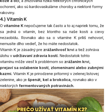
kože a očí
, a znižovania rizika niektorých chronických
ochorení, ako sú kardiovaskulárne choroby a niektoré formy
rakoviny.
4.) Vitamín K
O
vitamíne K
nepočujeme tak často a to aj napriek tomu, že
sa jedná o vitamín, bez ktorého sa naše kosti a cievy
nezaobídu. Rovnako ako sa o vitamíne K príliš nehovorí,
nemusíte dlho vedieť, že ho máte nedostatok.
Vitamín K je zásadný pre
zrážanlivosť krvi
a tiež zohráva
úlohu v
udržiavaní zdravia kostí.
Nedostatok tohto
vitamínu môže viesť k problémom so
zrážaním krvi,
prejaví sa oslabenie kostí, zlomeninami alebo zubnými
kazmi.
Vitamín K je prirodzene prítomný v zelenej listovej
zelenine, ako je
špenát, kel a brokolica,
rovnako ako v
niektorých
fermentovaných potravinách.