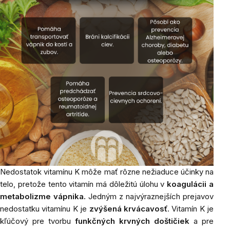
Nedostatok
vitamínu K môže mať rôzne nežiaduce účinky na
telo, pretože tento vitamín má dôležitú úlohu v
koagulácii a
metabolizme vápnika.
Jedným z najvýraznejších prejavov
nedostatku vitamínu K je
zvýšená krvácavosť
. Vitamín K je
kľúčový pre tvorbu
funkčných krvných doštičiek
a pre