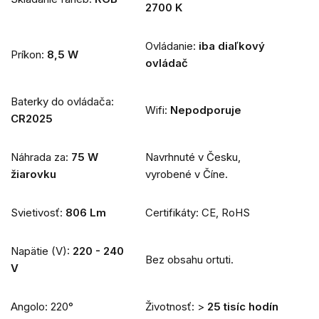
2700 K
Ovládanie:
iba diaľkový
Príkon:
8,5 W
ovládač
Baterky do ovládača:
Wifi:
Nepodporuje
CR2025
Náhrada za:
75 W
Navrhnuté v Česku,
žiarovku
vyrobené v Číne.
Svietivosť:
806 Lm
Certifikáty: CE, RoHS
Napätie (V):
220 - 240
Bez obsahu ortuti.
V
Angolo: 220°
Životnosť: >
25 tisíc hodín