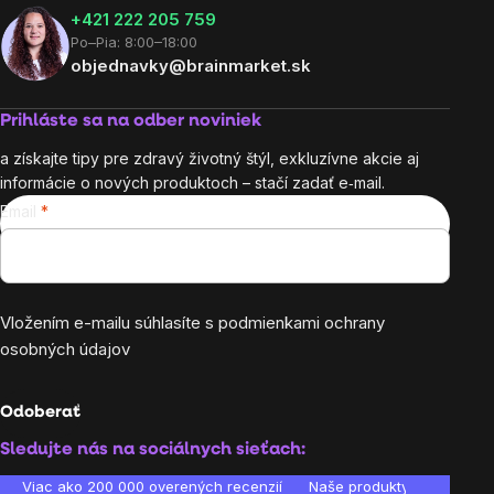
+421 222 205 759
Po–Pia: 8:00–18:00
objednavky@brainmarket.sk
Prihláste sa na odber noviniek
a získajte tipy pre zdravý životný štýl, exkluzívne akcie aj
informácie o nových produktoch – stačí zadať e‑mail.
Email
Vložením e-mailu súhlasíte s
podmienkami ochrany
osobných údajov
Odoberať
Sledujte nás na sociálnych sieťach:
Viac ako 200 000 overených recenzií
Naše produkty sú laborató