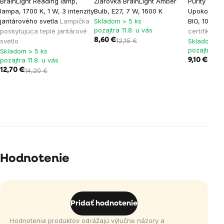
BrainLight Reading lamp,
Žiarovka BrainLight Amber
Purity Visi
lampa, 1700 K, 1 W, 3 intenzity
Bulb, E27, 7 W, 1600 K
Upokojujúc
jantárového svetla
Lampička
Skladom > 5 ks
BIO, 100 ml
pozajtra 11.8. u vás
poskytujúca teplé jantárové
certifikát
8,60 €
12,15 €
svetlo
Skladom > 
pozajtra 11.
Skladom > 5 ks
pozajtra 11.8. u vás
9,10 €
10,55
12,70 €
14,20 €
Hodnotenie
Pridať hodnotenie
Hodnotenia produktov odrážajú výlučne názory a