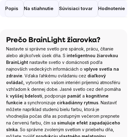
Popis
Na stiahnutie
Súvisiaci tovar
Hodnotenie
Di
Prečo BrainLight žiarovka?
Nastavte si správne svetlo pre spánok, prácu, čítanie
alebo akýkoľvek úsek dňa. S
inteligentnou žiarovkou
BrainLight
nastavíte svetlo v domácnosti podľa
najnovších vedeckých informáciách o
vplyve svetla na
zdravie
. Vďaka ľahkému ovládaniu cez
diaľkový
ovládač,
vytvoríte vo vašom interiéri príjemnú atmosféru
vzhľadom k dennej dobe. Jasné svetlo cez deň pomáha
k
vyššej bdelosti
, podporuje
pamäť
a
kognitívne
funkcie
a synchronizuje
cirkadiánny rytmus
. Nastaviť
môžete napríklad studenú bielu farbu, ktorá je
vhodnejšia počas dňa as postupným večerom prepnete
na červenú farbu, čím sa
simuluje efekt zapadajúceho
slnka
. So správne zvoleným svetlom v priebehu dňa,
môžete zvýšiť
produkciu vlastného melatonínu,