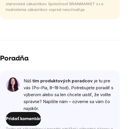
stanoviská zákazníkov. Spoločnosť BRAINMARKET s.r.o.
hodnotenia zákazníkov vopred neschvaľuje.
Poradňa
Náš
tím produktových poradcov
je tu pre
vás (Po–Pia, 8–18 hod). Potrebujete poradiť s
výberom alebo sa len chcete uistiť, že volíte
správne? Napíšte nám – ozveme sa vám čo
najskôr.
Pridať komentár
Texty od zákazníkov v poradni odrážajú výhradne názory a