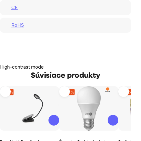
CE
RoHS
High-contrast mode
Súvisiace produkty
-11 %
-29 %
-14 %