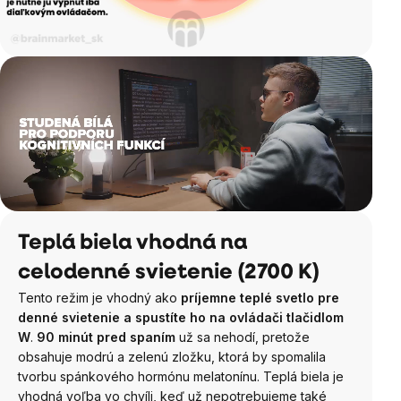
Teplá biela vhodná na
celodenné svietenie (2700 K)
Tento režim je vhodný ako
príjemne teplé svetlo pre
denné svietenie a spustíte ho na ovládači tlačidlom
W
.
90 minút pred spaním
už sa nehodí, pretože
obsahuje modrú a zelenú zložku, ktorá by spomalila
tvorbu spánkového hormónu melatonínu. Teplá biela je
vhodná voľba vo chvíli, keď už nepotrebujeme také