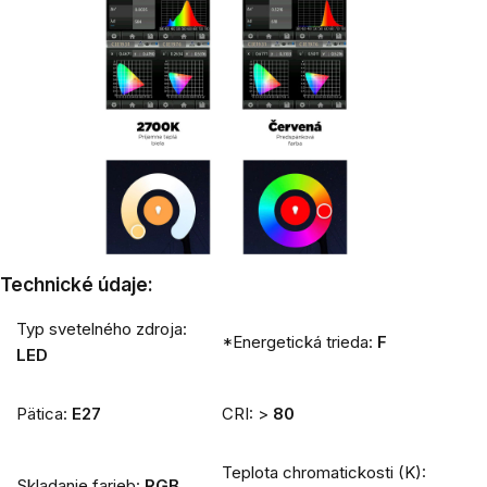
Technické údaje:
Typ svetelného zdroja:
*Energetická trieda:
F
LED
Pätica:
E27
CRI: >
80
Teplota chromatickosti (K):
Skladanie farieb:
RGB