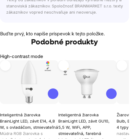
stanoviská zákazníkov. Spoločnosť BRAINMARKET s.r.o. texty
zákazníkov vopred neschvaľuje ani neoveruje.
Buďte prvý, kto napíše príspevok k tejto položke.
Podobné produkty
High-contrast mode
Tip
Inteligentná žiarovka
Inteligentná žiarovka
Žiarovka Br
BrainLight LED, závit E14, 4,8
BrainLight LED, závit GU10,
Bulb, E27, 
W, s ovladáčom, stmievateľná
5,5 W, WiFi, APP,
4 typy svet
Múdra RGB žiarovka s
stmievateľná, farebná
nastaviteľn