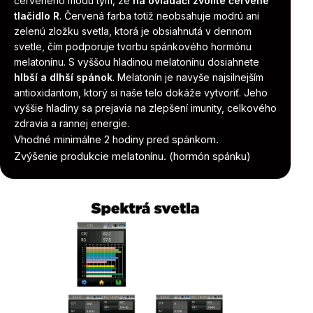
červeného módu tým, že
na ovládači zvolíte červené
tlačidlo R
. Červená farba totiž neobsahuje modrú ani
zelenú zložku svetla, ktorá je obsiahnutá v dennom
svetle, čím podporuje tvorbu spánkového hormónu
melatonínu. S vyššou hladinou melatonínu dosiahnete
hlbší a dlhší spánok
. Melatonín je navyše najsilnejším
antioxidantom, ktorý si naše telo dokáže vytvoriť. Jeho
vyššie hladiny sa prejavia na zlepšení imunity, celkového
zdravia a rannej energie.
Vhodné minimálne 2 hodiny pred spánkom.
Zvýšenie produkcie melatonínu. (hormón spánku)