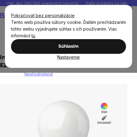
Prejsť
Viac ako 200 000 overených recenzií
Naše produkty sú laborató
na
Nákupný
Pokračovať bez personalizácie
obsah
košík
Tento web používa súbory cookie. Ďalším prechádzaním
tohto webu vyjadrujete súhlas s ich používaním. Viac
informácií
tu
.
Ciele
Spánok
Osvetlenie
Súhlasím
Nastavenie
Inteligentná žiarovka BrainLight LED, závit
E27, 8,5W, s ovladáčom, stmievateľná
Neohodnotené
Priemerné
hodnotenie
produktu
je
0,0
z
5
hviezdičiek.