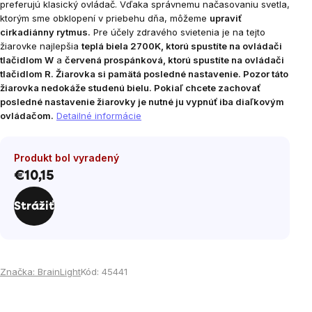
preferujú klasický ovládač.
Vďaka správnemu načasovaniu svetla,
ktorým sme obklopení v priebehu dňa, môžeme
upraviť
cirkadiánny rytmus.
Pre účely zdravého svietenia je na tejto
žiarovke najlepšia
teplá biela 2700K, ktorú spustíte na ovládači
tlačidlom W
a
červená prospánková, ktorú spustíte na ovládači
tlačidlom R. Žiarovka si pamätá posledné nastavenie. Pozor táto
žiarovka nedokáže studenú bielu.
Pokiaľ chcete zachovať
posledné nastavenie žiarovky je nutné ju vypnúť iba diaľkovým
ovládačom.
Detailné informácie
Produkt bol vyradený
€10,15
Jednotková
cena:
Strážiť
Značka:
BrainLight
Kód:
45441