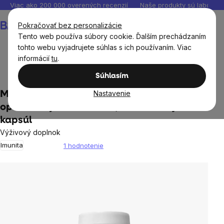
Prejsť
Viac ako 200 000 overených recenzií
Naše produkty sú laborató
na
Nákupný
Pokračovať bez personalizácie
obsah
košík
Tento web používa súbory cookie. Ďalším prechádzaním
tohto webu vyjadrujete súhlas s ich používaním. Viac
informácií
tu
.
Potraviny
Huby a morské riasy
Cordyceps
Súhlasím
Nastavenie
MycoMedica - Cordyceps CS-4 v
optimálnej koncentrácií, 90 rastlinných
kapsúl
Výživový doplnok
Imunita
1 hodnotenie
Priemerné
hodnotenie
produktu
je
5,0
z
5
hviezdičiek.