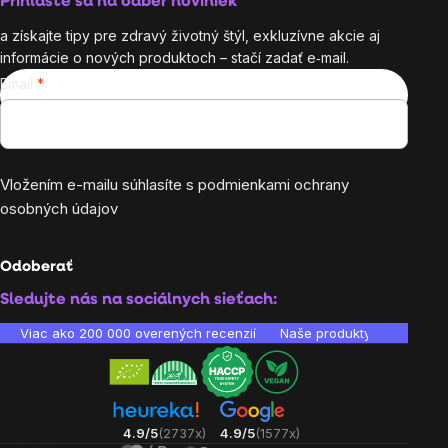
Prihláste sa na odber noviniek
a získajte tipy pre zdravý životný štýl, exkluzívne akcie aj
informácie o nových produktoch – stačí zadať e‑mail.
Email
Vložením e-mailu súhlasíte s
podmienkami ochrany
osobných údajov
Odoberať
Sledujte nás na sociálnych sieťach:
Viac ako 200 000 overených recenzií
Naše produkty sú laborató
4.9/5
(2737x)
4.9/5
(1577x)