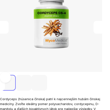
Cordyceps (húsenica čínska) patrí k najcennejším hubám čínskej
medicíny. Zvoľte ideálny pomer polysacharidov, cordycepinu, D-
manitolu a ďalších bioaktívnych látok pre najlepšie výsledky. V