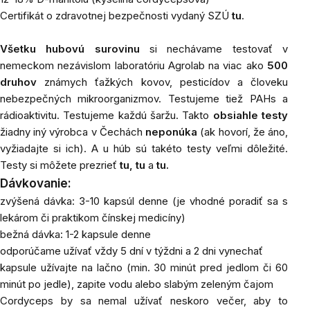
Certifikát o zdravotnej bezpečnosti vydaný SZÚ
tu
.
Všetku hubovú surovinu
si nechávame testovať v
nemeckom nezávislom laboratóriu Agrolab na viac ako
500
druhov
známych ťažkých kovov, pesticídov a človeku
nebezpečných mikroorganizmov. Testujeme tiež PAHs a
rádioaktivitu. Testujeme každú šaržu. Takto
obsiahle testy
žiadny iný výrobca v Čechách
neponúka
(ak hovorí, že áno,
vyžiadajte si ich). A u húb sú takéto testy veľmi dôležité.
Testy si môžete prezrieť
tu
,
tu
a
tu
.
Dávkovanie:
zvýšená dávka: 3-10 kapsúl denne (je vhodné poradiť sa s
lekárom či praktikom čínskej medicíny)
bežná dávka: 1-2 kapsule denne
odporúčame užívať vždy 5 dní v týždni a 2 dni vynechať
kapsule užívajte na lačno (min. 30 minút pred jedlom či 60
minút po jedle), zapite vodu alebo slabým zeleným čajom
Cordyceps by sa nemal užívať neskoro večer, aby to