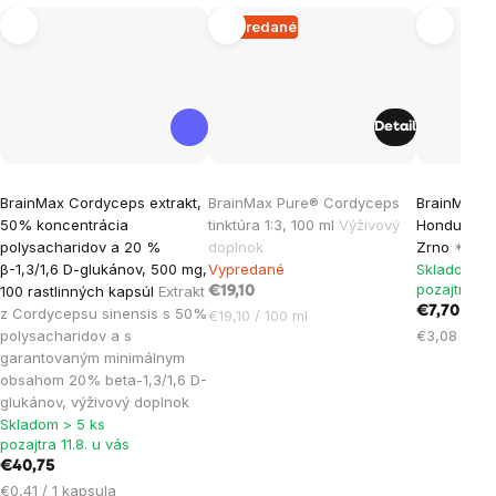
Vypredané
Detail
Priemerné
Priemerné
BrainMax Cordyceps extrakt,
BrainMax Pure® Cordyceps
BrainMax C
hodnotenie
hodnotenie
50% koncentrácia
tinktúra 1:3, 100 ml
Výživový
Honduras S
produktu
produktu
polysacharidov a 20 %
doplnok
Zrno
*CZ-B
je
je
β-1,3/1,6 D-glukánov, 500 mg,
Vypredané
Skladom > 
pozajtra 11.
100 rastlinných kapsúl
Extrakt
5,0
1,0
€19,10
€7,70
z Cordycepsu sinensis s 50%
Jednotková
€19,10 / 100 ml
z
z
Jednotková
polysacharidov a s
€3,08 / 100
cena:
5
5
cena:
garantovaným minimálnym
hviezdičiek.
hviezdičiek.
obsahom 20% beta-1,3/1,6 D-
glukánov, výživový doplnok
Skladom > 5 ks
pozajtra 11.8. u vás
€40,75
Jednotková
€0,41 / 1 kapsula