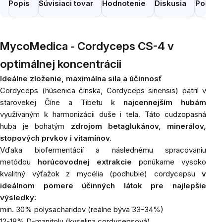
Popis
Súvisiaci tovar
Hodnotenie
Diskusia
Podobn
MycoMedica - Cordyceps CS-4 v
optimálnej koncentrácii
Ideálne zloženie, maximálna sila a účinnosť
Cordyceps (húsenica čínska,
Cordyceps sinensis)
patril v
starovekej Číne a Tibetu k
najcennejším hubám
využívaným k harmonizácii duše i tela. Táto cudzopasná
huba je bohatým
zdrojom betaglukánov, minerálov,
stopových prvkov i vitamínov.
Vďaka biofermentácií a následnému spracovaniu
metódou
horúcovodnej extrakcie
ponúkame vysoko
kvalitný výťažok z mycélia (podhubie) cordycepsu
v
ideálnom pomere účinných látok pre najlepšie
výsledky:
min. 30% polysacharidov (reálne býva 33-34%)
12-18% D-manitolu (kyselina cordycepsová)