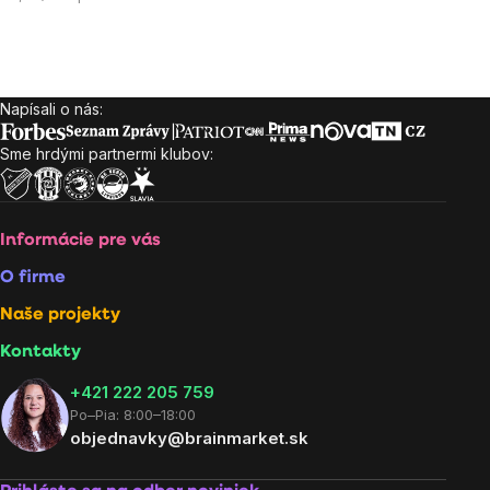
cena:
Napísali o nás:
Zápätie
Sme hrdými partnermi klubov:
Informácie pre vás
O firme
Naše projekty
Kontakty
+421 222 205 759
Po–Pia: 8:00–18:00
objednavky@brainmarket.sk