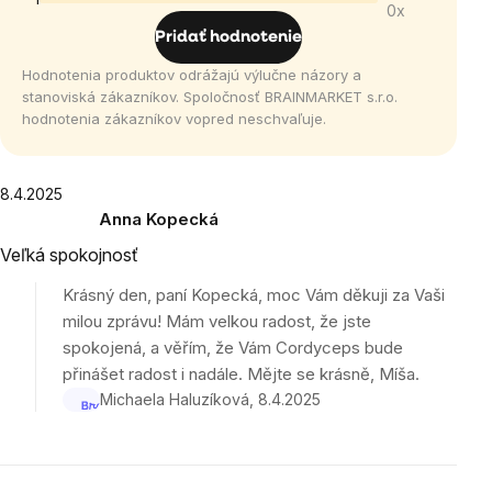
z
0x
5
Pridať hodnotenie
hviezdičiek.
Hodnotenia produktov odrážajú výlučne názory a
stanoviská zákazníkov. Spoločnosť BRAINMARKET s.r.o.
hodnotenia zákazníkov vopred neschvaľuje.
Výpis
8.4.2025
Anna Kopecká
hodnotení
Hodnotenie
Veľká spokojnosť
produktu
je
Krásný den, paní Kopecká, moc Vám děkuji za Vaši
5
milou zprávu! Mám velkou radost, že jste
z
spokojená, a věřím, že Vám Cordyceps bude
5
přinášet radost i nadále. Mějte se krásně, Míša.
hviezdičiek.
Michaela Haluzíková
8.4.2025