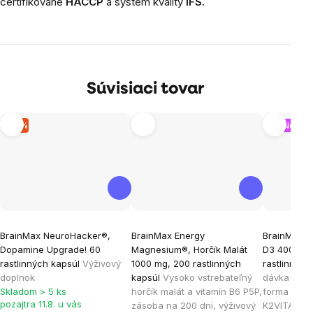
certifikované
HACCP
a systém kvality
IFS.
Súvisiaci tovar
–3 %
Nový o
Priemerné
Priemerné
Priemern
BrainMax NeuroHacker®,
BrainMax Energy
BrainMax V
hodnotenie
hodnotenie
hodnoten
Dopamine Upgrade! 60
Magnesium®, Horčík Malát
D3 4000 IU 
produktu
produktu
produktu
rastlinných kapsúl
Výživový
1000 mg, 200 rastlinných
rastlinnýc
je
je
je
doplnok
kapsúl
Vysoko vstrebateľný
dávka D3 &
Skladom > 5 ks
horčík malát a vitamín B6 P5P,
forma K2 M
4,5
4,8
4,9
pozajtra 11.8. u vás
zásoba na 200 dní, výživový
K2VITAL®DE
z
z
z