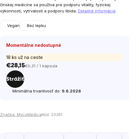
čínskej medicíne sa používa pre podporu vitality, fyzickej
výkonnosti, vytrvalosti a podporu libida.
Detailné informácie
Vegan
Bez lepku
Momentálne nedostupné
18 ks už na ceste
€28,15
€0,31 / 1 kapsula
Jednotková
cena:
Strážiť
Minimálna trvanlivosť do:
9.6.2028
Značka:
MycoMedica
Kód:
23381