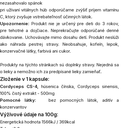
nezasahovalo spánok
pri užívaní vitálnych húb odporúčame zvýšiť príjem vitamínu
C, ktorý zvyšuje vstrebateľnosť účinných látok.
Upozornenie:
Produkt nie je určený pre deti do 3 rokov,
pre tehotné a dojčiace. Neprekračujte odporúčané denné
dávkovanie. Uchovávajte mimo dosahu detí. Produkt neslúži
ako náhrada pestrej stravy. Neobsahuje, kofeín, lepok,
konzervačné látky, farbivá ani cukor.
Produkty na týchto stránkach sú doplnky stravy. Nejedná sa
o lieky a nemožno ich za predpísané lieky zamieňať.
Zloženie v 1 kapsule:
Cordyceps CS-4,
húsenica čínska,
Cordyceps sinensis,
100% čistý extrakt - 500mg
Pomocné látky:
bez pomocných látok, aditív a
konzervantov
Výživové údaje na 100g:
Energetická hodnota 1566kJ / 369kcal