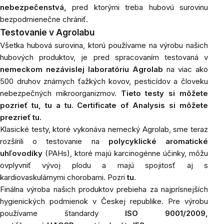
nebezpečenstvá,
pred ktorými treba hubovú surovinu
bezpodmienečne chrániť.
Testovanie v Agrolabu
Všetka hubová surovina, ktorú používame na výrobu našich
hubových produktov, je pred spracovaním testovaná v
nemeckom nezávislej laboratóriu Agrolab
na viac ako
500 druhov známych ťažkých kovov, pesticídov a človeku
nebezpečných mikroorganizmov.
Tieto testy si môžete
pozrieť
tu
,
tu
a
tu
.
Certificate of Analysis si môžete
prezrieť
tu
.
Klasické testy, ktoré vykonáva nemecký Agrolab, sme teraz
rozšírili o testovanie na
polycyklické aromatické
uhľovodíky
(PAHs), ktoré majú karcinogénne účinky, môžu
ovplyvniť vývoj plodu a majú spojitosť aj s
kardiovaskulárnymi chorobami. Pozri
tu
.
Finálna výroba našich produktov prebieha za najprísnejších
hygienických podmienok v Českej republike. Pre výrobu
používame štandardy
ISO 9001/2009,