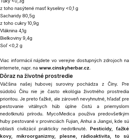
Tuky <0,3g
z toho nasýtené masť kyseliny <0,1 g
Sacharidy 80,5g
z toho cukry 10,9g
Vláknina 4,1g
Bielkoviny 9,4g
Soľ <0,2 g
Viac informácií nájdete vo verejne dostupných zdrojoch na
internete, napr. na
www.cinskyherbar.cz
.
Dôraz na životné prostredie
Väčšina našej hubovej suroviny pochádza z Číny. Pre
súdobú Čínu nie je často ekológia životného prostredia
prioritou. Je preto ťažké, ale zároveň nevyhnutné, hľadať pre
pestovanie vitálnych húb úplne čistú a priemyslom
nedotknutú prírodu. MycoMedica používa predovšetkým
huby pestované v provinciách Fujian, Anhui a Jiangxi, kde sú
oblasti civilizácií prakticky nedotknuté.
Pesticídy, ťažké
kovy, mikroorganizmy, plesne, rádioaktivita, to sú