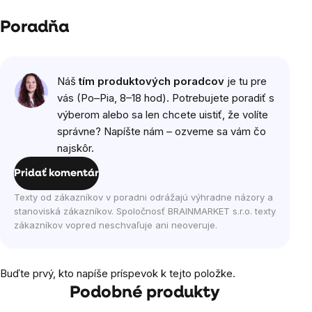
Poradňa
Náš
tím produktových poradcov
je tu pre
vás (Po–Pia, 8–18 hod). Potrebujete poradiť s
výberom alebo sa len chcete uistiť, že volíte
správne? Napíšte nám – ozveme sa vám čo
najskôr.
Pridať komentár
Texty od zákazníkov v poradni odrážajú výhradne názory a
stanoviská zákazníkov. Spoločnosť BRAINMARKET s.r.o. texty
zákazníkov vopred neschvaľuje ani neoveruje.
Buďte prvý, kto napíše príspevok k tejto položke.
Podobné produkty