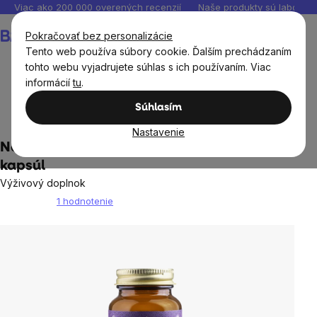
Prejsť
Viac ako 200 000 overených recenzií
Naše produkty sú laborató
na
Nákupný
Pokračovať bez personalizácie
obsah
košík
Tento web používa súbory cookie. Ďalším prechádzaním
tohto webu vyjadrujete súhlas s ich používaním. Viac
informácií
tu
.
Výživové doplnky
Vitamíny, antioxidanty
Vitamín B
Súhlasím
Vitamín B12
Nastavenie
NaturLabs - Lipozomálny vitamín B12, 30
kapsúl
Výživový doplnok
1 hodnotenie
Priemerné
hodnotenie
produktu
je
4,0
z
5
hviezdičiek.