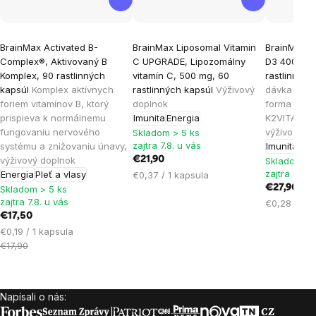
Priemerné
Priemerné
Priemern
BrainMax Activated B-
BrainMax Liposomal Vitamin
BrainMax V
hodnotenie
hodnotenie
hodnoten
Complex®, Aktivovaný B
C UPGRADE, Lipozomálny
D3 4000 IU 
produktu
produktu
produktu
Komplex, 90 rastlinných
vitamín C, 500 mg, 60
rastlinnýc
je
je
je
kapsúl
Komplex aktívnych
rastlinných kapsúl
Výživový
dávka D3 &
foriem vitamínov B, ktorý
doplnok
forma K2 M
4,9
5,0
4,9
prispieva k normálnemu
Imunita
Energia
K2VITAL®DE
z
z
z
fungovaniu nervového
výživový d
Skladom > 5 ks
5
5
5
zajtra 7.8. u vás
systému a znižovaniu únavy,
Imunita
Poh
hviezdičiek.
hviezdičiek.
hviezdičie
výživový doplnok
€21,90
Skladom > 
zajtra 7.8. 
Energia
Pleť a vlasy
Jednotková
€0,37 / 1 kapsula
cena:
€27,90
Skladom > 5 ks
zajtra 7.8. u vás
Jednotková
€0,28 / 1 k
€17,50
cena:
Jednotková
€0,19 / 1 kapsula
cena:
€17,90
Napísali o nás:
Zápätie