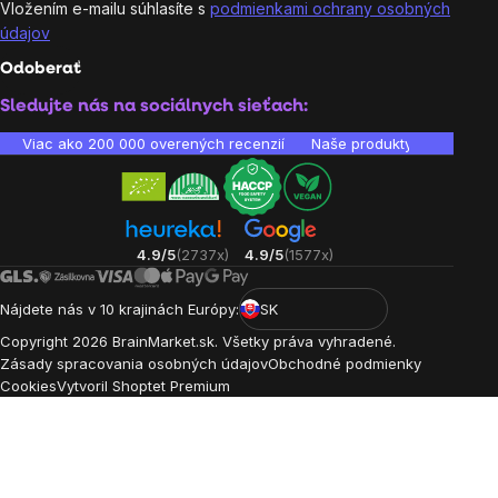
Vložením e-mailu súhlasíte s
podmienkami ochrany osobných
údajov
Odoberať
Sledujte nás na sociálnych sieťach:
Viac ako 200 000 overených recenzií
Naše produkty sú laborató
4.9/5
(2737x)
4.9/5
(1577x)
Nájdete nás v 10 krajinách Európy:
SK
Copyright
2026
BrainMarket.sk. Všetky práva vyhradené.
Zásady spracovania osobných údajov
Obchodné podmienky
Cookies
Vytvoril Shoptet Premium