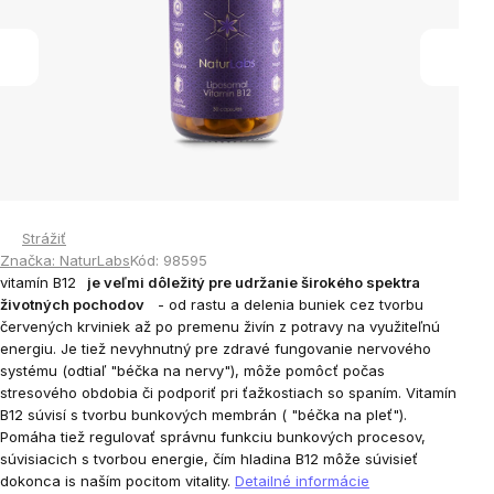
Strážiť
Značka:
NaturLabs
Kód:
98595
vitamín B12
je veľmi dôležitý pre udržanie širokého spektra
životných pochodov
- od rastu a delenia buniek cez tvorbu
červených krviniek až po premenu živín z potravy na využiteľnú
energiu.
Je tiež nevyhnutný pre zdravé fungovanie nervového
systému (odtiaľ "béčka na nervy"), môže pomôcť počas
stresového obdobia či podporiť pri ťažkostiach so spaním.
Vitamín
B12 súvisí s tvorbu bunkových membrán ( "béčka na pleť").
Pomáha tiež regulovať správnu funkciu bunkových procesov,
súvisiacich s tvorbou energie, čím hladina B12 môže súvisieť
dokonca is naším pocitom vitality.
Detailné informácie