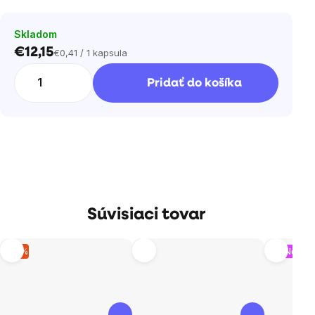
Skladom
€12,15
€0,41 / 1 kapsula
Jednotková
cena:
Pridať do košíka
Súvisiaci tovar
–2 %
Nový o