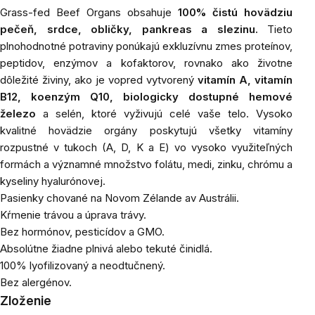
Grass-fed Beef Organs obsahuje
100% čistú hovädziu
pečeň, srdce, obličky, pankreas a slezinu.
Tieto
plnohodnotné potraviny ponúkajú exkluzívnu zmes proteínov,
peptidov, enzýmov a kofaktorov, rovnako ako životne
dôležité živiny, ako je vopred vytvorený
vitamín A, vitamín
B12, koenzým Q10, biologicky dostupné hemové
železo
a selén, ktoré vyživujú celé vaše telo. Vysoko
kvalitné hovädzie orgány poskytujú všetky vitamíny
rozpustné v tukoch (A, D, K a E) vo vysoko využiteľných
formách a významné množstvo folátu, medi, zinku, chrómu a
kyseliny hyalurónovej.
Pasienky chované na Novom Zélande av Austrálii.
Kŕmenie trávou a úprava trávy.
Bez hormónov, pesticídov a GMO.
Absolútne žiadne plnivá alebo tekuté činidlá.
100% lyofilizovaný a neodtučnený.
Bez alergénov.
Zloženie