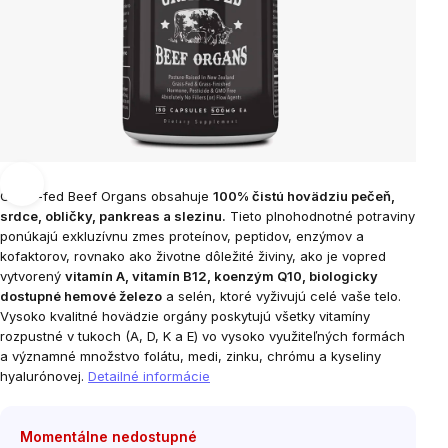
Grass-fed Beef Organs obsahuje
100% čistú hovädziu pečeň,
srdce, obličky, pankreas a slezinu.
Tieto plnohodnotné potraviny
ponúkajú exkluzívnu zmes proteínov, peptidov, enzýmov a
kofaktorov, rovnako ako životne dôležité živiny, ako je vopred
vytvorený
vitamín A, vitamín B12, koenzým Q10, biologicky
dostupné hemové železo
a selén, ktoré vyživujú celé vaše telo.
Vysoko kvalitné hovädzie orgány poskytujú všetky vitamíny
rozpustné v tukoch (A, D, K a E) vo vysoko využiteľných formách
a významné množstvo folátu, medi, zinku, chrómu a kyseliny
hyalurónovej.
Detailné informácie
Momentálne nedostupné