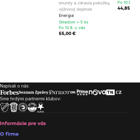
Po 10.8. u 
imunity a zdravia pokožky,
44,85 €
výživový doplnok
Energia
Skladom > 5 ks
Po 10.8. u vás
55,00 €
Napísali o nás:
Zápätie
Sme hrdými partnermi klubov:
Informácie pre vás
O firme