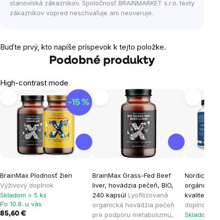
stanoviská zákazníkov. Spoločnosť BRAINMARKET s.r.o. texty
zákazníkov vopred neschvaľuje ani neoveruje.
Buďte prvý, kto napíše príspevok k tejto položke.
Podobné produkty
High-contrast mode
BrainMax Plodnosť žien
BrainMax Grass-Fed Beef
Nordic King
Výživový doplnok
liver, hovädzia pečeň, BIO,
orgánov v 
Skladom > 5 ks
240 kapsúl
Lyofilizovaná
kvalite, 18
Po 10.8. u vás
organická hovädzia pečeň
doplnok
85,60 €
pre podporu metabolizmu,
Skladom > 