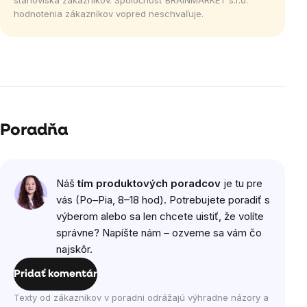
stanoviská zákazníkov. Spoločnosť BRAINMARKET s.r.o.
hodnotenia zákazníkov vopred neschvaľuje.
Poradňa
Náš
tím produktových poradcov
je tu pre
vás (Po–Pia, 8–18 hod). Potrebujete poradiť s
výberom alebo sa len chcete uistiť, že volíte
správne? Napíšte nám – ozveme sa vám čo
najskôr.
Pridať komentár
Texty od zákazníkov v poradni odrážajú výhradne názory a