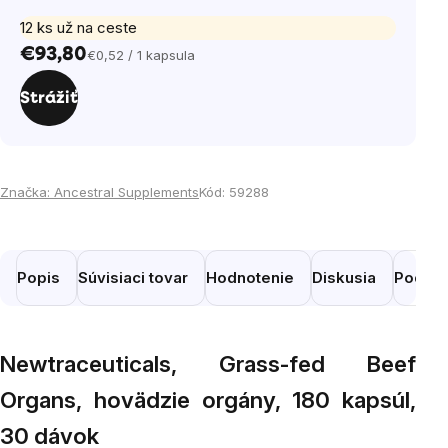
12 ks už na ceste
€93,80
€0,52 / 1 kapsula
Jednotková
cena:
Strážiť
Značka:
Ancestral Supplements
Kód:
59288
Popis
Súvisiaci tovar
Hodnotenie
Diskusia
Podobn
Newtraceuticals, Grass-fed Beef
Organs, hovädzie orgány, 180 kapsúl,
30 dávok