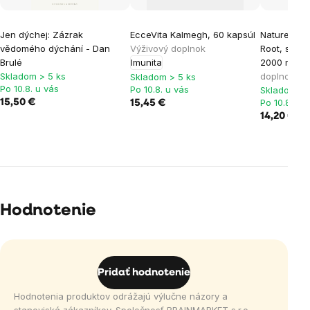
Jen dýchej: Zázrak
EcceVita Kalmegh, 60 kapsúl
Nature's A
vědomého dýchání - Dan
Výživový doplnok
Root, sladk
Brulé
Imunita
2000 mg, 
Skladom > 5 ks
doplnok
Skladom > 5 ks
Po 10.8. u vás
Po 10.8. u vás
Skladom > 
Po 10.8. u 
15,50 €
15,45 €
14,20 €
Hodnotenie
Pridať hodnotenie
Hodnotenia produktov odrážajú výlučne názory a