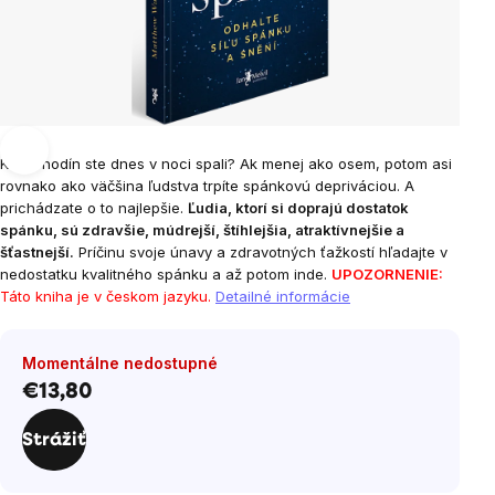
Koľko hodín ste dnes v noci spali? Ak menej ako osem, potom asi
rovnako ako väčšina ľudstva trpíte spánkovú depriváciou. A
prichádzate o to najlepšie.
Ľudia, ktorí si doprajú dostatok
spánku, sú zdravšie, múdrejší, štíhlejšia, atraktívnejšie a
šťastnejší.
Príčinu svoje únavy a zdravotných ťažkostí hľadajte v
nedostatku kvalitného spánku a až potom inde.
UPOZORNENIE:
Táto kniha je v českom jazyku.
Detailné informácie
Momentálne nedostupné
€13,80
Jednotková
cena:
Strážiť