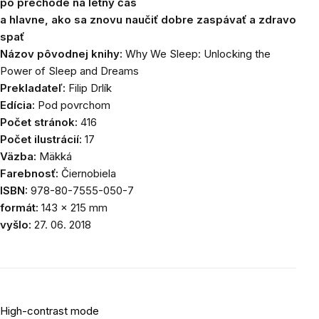
po prechode na letný čas
a hlavne, ako sa znovu naučiť dobre zaspávať a zdravo
spať
Názov pôvodnej knihy:
Why We Sleep: Unlocking the
Power of Sleep and Dreams
Prekladateľ:
Filip Drlík
Edícia:
Pod povrchom
Počet stránok:
416
Počet ilustrácií:
17
Väzba:
Mäkká
Farebnosť:
Čiernobiela
ISBN:
978-80-7555-050-7
formát:
143 × 215 mm
vyšlo:
27. 06. 2018
High-contrast mode