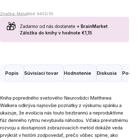
Značka:
Melvil
Kód:
6452/35
Zadarmo od nás dostanete
+ BrainMarket
Záložka do knihy
v hodnote €1,15
Popis
Súvisiaci tovar
Hodnotenie
Diskusia
Podobn
Kniha popredného svetového Neurovědci Matthewa
Walkera odkrýva najnovšie poznatky z výskumu spánku a
ukazuje, že evolúcia nás touto bezbrannú a neproduktívne
fáz denného rytmu nevybavila náhodou. Vďaka prevratnému
rozvoju a dostupnosti zobrazovacích metód dokáže veda
prvýkrát v histórii zodpovedať, prečo vôbec spíme, ako