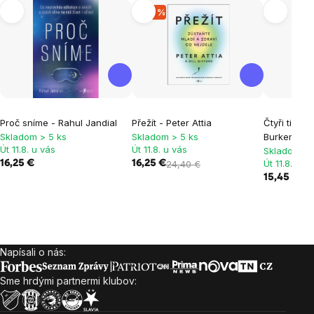
-33 %
Proč sníme - Rahul Jandial
Přežít - Peter Attia
Čtyři tisíce
Skladom > 5 ks
Skladom > 5 ks
Burkeman
Út 11.8. u vás
Út 11.8. u vás
Skladom > 
Út 11.8. u v
16,25 €
16,25 €
24,40 €
15,45 €
Napísali o nás:
Zápätie
Sme hrdými partnermi klubov: