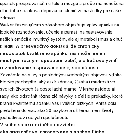
spánok prospieva nášmu telu a mozgu a prečo má neriešená
dlhodobá spánková deprivácia tak ničivé následky pre naše
zdravie.
Walker fascinujúcim spôsobom objasňuje vplyv spánku na
logické rozhodovanie, učenie a pamäť, na nastavovanie
našich emócií a imunitný systém, ale aj metabolizmus a chuť
k jedlu.
A presvedčivo dokladá, že chronický
nedostatok kvalitného spánku nás môže nielen
mnohými rôznymi spôsobmi zabiť, ale tiež ovplyvniť
rozhodovanie a správanie celej spoločnosti.
Zoznámte sa aj vy s poslednými vedeckými objavmi, vďaka
ktorým pochopíte, aký elixír zdravia, šťastia i múdrosti vo
svojich životoch (a posteliach) máme. V knihe nájdete aj
rady, ako odstrániť rôzne zlé návyky a ďalšie prekážky, ktoré
bránia kvalitnému spánku vás i vašich blízkych. Kniha bola
preložená do viac ako 30 jazykov a už teraz mení životy
jednotlivcov i celých spoločností.
V knihe sa okrem iného dozviete:
ako spoznať svoj chronotypov a pochopiť jeho