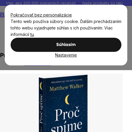
Prejsť
Viac ako 200 000 overených recenzií
Naše produkty sú laborató
na
Nákupný
Pokračovať bez personalizácie
obsah
košík
Tento web používa súbory cookie. Ďalším prechádzaním
tohto webu vyjadrujete súhlas s ich používaním. Viac
informácií
tu
.
Domov
Knihy
Súhlasím
Nastavenie
Proč spíme - Matthew Walker
Neohodnotené
Priemerné
hodnotenie
produktu
je
0,0
z
5
hviezdičiek.