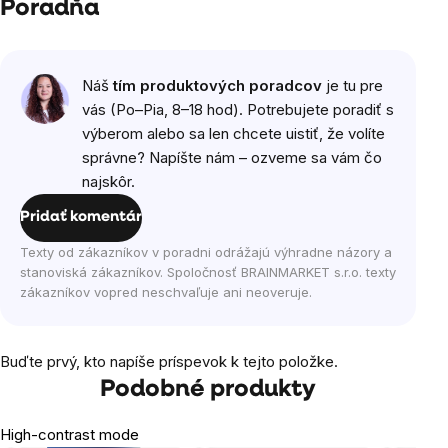
Poradňa
Náš
tím produktových poradcov
je tu pre
vás (Po–Pia, 8–18 hod). Potrebujete poradiť s
výberom alebo sa len chcete uistiť, že volíte
správne? Napíšte nám – ozveme sa vám čo
najskôr.
Pridať komentár
Texty od zákazníkov v poradni odrážajú výhradne názory a
stanoviská zákazníkov. Spoločnosť BRAINMARKET s.r.o. texty
zákazníkov vopred neschvaľuje ani neoveruje.
Buďte prvý, kto napíše príspevok k tejto položke.
Podobné produkty
High-contrast mode