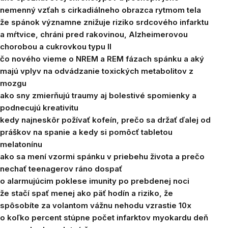
nemenný vzťah s cirkadiálneho obrazca rytmom tela
že spánok významne znižuje riziko srdcového infarktu
a mŕtvice, chráni pred rakovinou, Alzheimerovou
chorobou a cukrovkou typu II
čo nového vieme o NREM a REM fázach spánku a aký
majú vplyv na odvádzanie toxických metabolitov z
mozgu
ako sny zmierňujú traumy aj bolestivé spomienky a
podnecujú kreativitu
kedy najneskôr požívať kofeín, prečo sa držať ďalej od
práškov na spanie a kedy si pomôcť tabletou
melatonínu
ako sa mení vzormi spánku v priebehu života a prečo
nechať teenagerov ráno dospať
o alarmujúcim poklese imunity po prebdenej noci
že stačí spať menej ako päť hodín a riziko, že
spôsobíte za volantom vážnu nehodu vzrastie 10x
o koľko percent stúpne počet infarktov myokardu deň