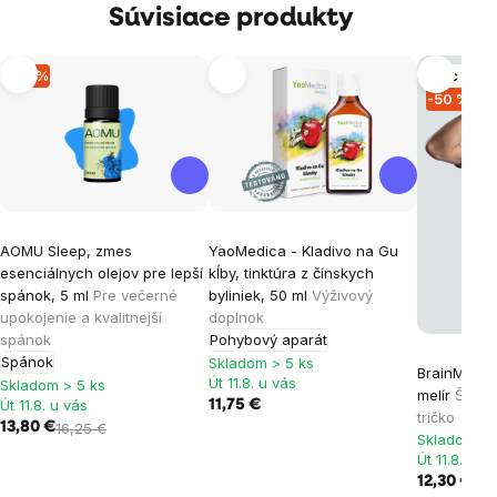
Súvisiace produkty
-15 %
Viac vari
-50 %
AOMU Sleep, zmes
YaoMedica - Kladivo na Gu
esenciálnych olejov pre lepší
kĺby, tinktúra z čínskych
spánok, 5 ml
Pre večerné
byliniek, 50 ml
Výživový
upokojenie a kvalitnejší
doplnok
spánok
Pohybový aparát
Spánok
Skladom > 5 ks
BrainMax un
Út 11.8. u vás
Skladom > 5 ks
melír
Šedé 
Út 11.8. u vás
11,75 €
tričko
13,80 €
16,25 €
Skladom > 
Út 11.8. u v
12,30 €
24,