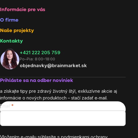
Informácie pre vás
O firme
Naše projekty
Kontakty
+421 222 205 759
Po–Pia: 8:00–18:00
objednavky@brainmarket.sk
Prihláste sa na odber noviniek
a získajte tipy pre zdravý životný štýl, exkluzívne akcie aj
informácie o nových produktoch – stačí zadať e‑mail.
Email
Vložením e-mailu súhlasíte s
podmienkami ochrany