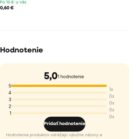
Po 10.8. u vás
0,60 €
Hodnotenie
5,0
Priemerné
1 hodnotenie
hodnotenie
5
1x
produktu
4
0x
je
3
0x
5,0
2
0x
1
z
0x
5
Pridať hodnotenie
hviezdičiek.
Hodnotenia produktov odrážajú výlučne názory a