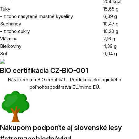
204 kcal
Tuky
15,65 g
- z toho nasýtené mastné kyseliny
6,39 g
Sacharidy
10,47 g
- z toho cukry
10,20 g
Vláknina
2,16 g
Bielkoviny
4,39
g
Soľ
0,04 g
BIO certifikácia CZ-BIO-001
Náš krém má BIO certifikát - Produkcia ekologického
poľnohospodárstva EÚ/mimo EÚ.
Nákupom podporíte aj slovenské lesy
#stromzaobjednávku!