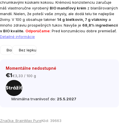
chrumkavými kúskami kokosu. Krémovú konzistenciu zaručuje
náš vlastnoručne vyrobený
BIO mandľový krém
z blanšírovaných
mandlí. Nielen, že poteší vaše zmysly, ale dodá telu tie najlepšie
živiny. V 100 g obsahuje takmer
14 g bielkovín, 7 g vlákniny
a
mnoho zdraviu prospešných tukov. Navyše je
68,8% ingrediencií
v BIO kvalite.
Odporúčame:
Pred konzumáciou dobre premiešať.
Detailné informácie
Bio
Bez lepku
Momentálne nedostupné
€1
€3,33 / 100 g
Jednotková
cena:
Strážiť
Minimálna trvanlivosť do:
25.5.2027
Značka:
BrainMax Pure
Kód:
39663