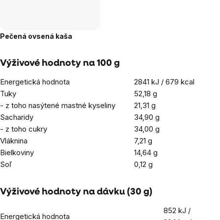
Pečená ovsená kaša
Výživové hodnoty na 100 g
Energetická hodnota
2841 kJ / 679 kcal
Tuky
52,18 g
- z toho nasýtené mastné kyseliny
21,31 g
Sacharidy
34,90 g
- z toho cukry
34,00 g
Vláknina
7,21 g
Bielkoviny
14,64 g
Soľ
0,12 g
Výživové hodnoty na dávku (30 g)
852 kJ /
Energetická hodnota