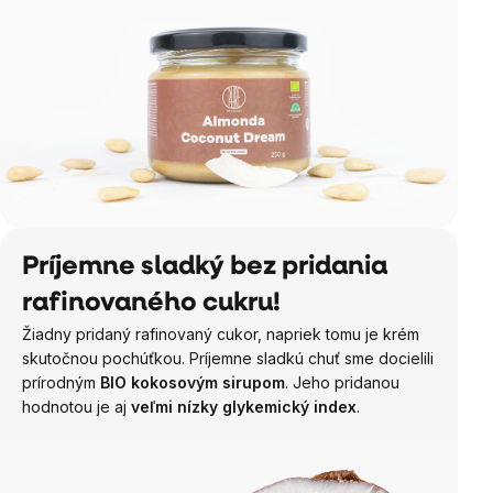
Príjemne sladký bez pridania
rafinovaného cukru!
Žiadny pridaný rafinovaný cukor, napriek tomu je krém
skutočnou pochúťkou. Príjemne sladkú chuť sme docielili
prírodným
BIO kokosovým sirupom
. Jeho pridanou
hodnotou je aj
veľmi nízky glykemický index
.