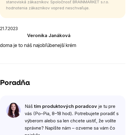
stanoviská zákazníkov. Spoločnosť BRAINMARKET s.r.o.
hodnotenia zákazníkov vopred neschvaľuje.
Výpis
21.7.2023
Veronika Janáková
hodnotení
Hodnotenie
doma je to náš najobľúbenejší krém
produktu
je
5
z
5
hviezdičiek.
Poradňa
Náš
tím produktových poradcov
je tu pre
vás (Po–Pia, 8–18 hod). Potrebujete poradiť s
výberom alebo sa len chcete uistiť, že volíte
správne? Napíšte nám – ozveme sa vám čo