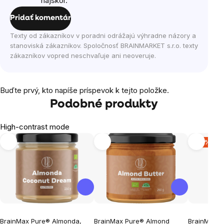
najskôr.
Pridať komentár
Texty od zákazníkov v poradni odrážajú výhradne názory a
stanoviská zákazníkov. Spoločnosť BRAINMARKET s.r.o. texty
zákazníkov vopred neschvaľuje ani neoveruje.
Buďte prvý, kto napíše príspevok k tejto položke.
Podobné produkty
High-contrast mode
-14 %
BrainMax Pure® Almonda,
BrainMax Pure® Almond
BrainMax P