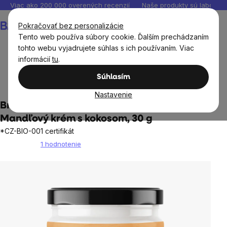
Prejsť
Viac ako 200 000 overených recenzií
Naše produkty sú laborató
na
Nákupný
Pokračovať bez personalizácie
obsah
košík
Tento web používa súbory cookie. Ďalším prechádzaním
tohto webu vyjadrujete súhlas s ich používaním. Viac
informácií
tu
.
BrainMax®
BrainPure
Orechové krémy, džemy
Súhlasím
Mandľové krémy
Nastavenie
BrainMax Pure® Almonda, Coconut Dream,
Mandľový krém s kokosom, 30 g
*CZ-BIO-001 certifikát
1 hodnotenie
Priemerné
hodnotenie
produktu
je
5,0
z
5
hviezdičiek.