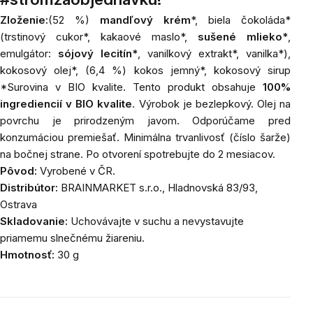
Zloženie:
(52 %)
mandľový krém
*, biela čokoláda*
(trstinový cukor*, kakaové maslo*,
sušené mlieko*
,
emulgátor:
sójový lecitín*
, vanilkový extrakt*, vanilka*),
kokosový olej*, (6,4 %) kokos jemný*, kokosový sirup
*Surovina v BIO kvalite. Tento produkt obsahuje
100%
ingrediencií v BIO kvalite
. Výrobok je bezlepkový. Olej na
povrchu je prirodzeným javom. Odporúčame pred
konzumáciou premiešať. Minimálna trvanlivosť (číslo šarže)
na bočnej strane. Po otvorení spotrebujte do 2 mesiacov.
Pôvod:
Vyrobené v ČR.
Distribútor:
BRAINMARKET
s.r.o., Hladnovská 83/93,
Ostrava
Skladovanie:
Uchovávajte v suchu a nevystavujte
priamemu slnečnému žiareniu.
Hmotnosť:
30 g