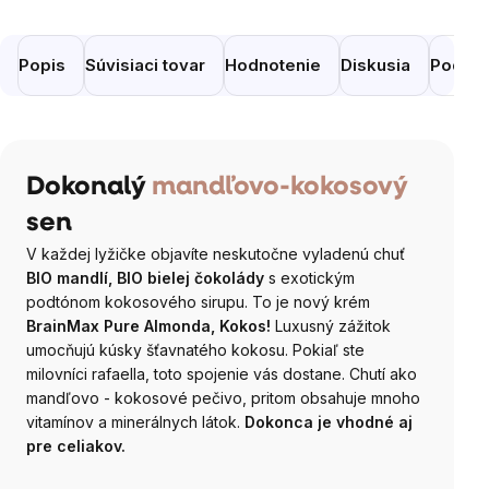
Popis
Súvisiaci tovar
Hodnotenie
Diskusia
Podobn
Dokonalý
mandľovo-kokosový
sen
V každej lyžičke objavíte neskutočne vyladenú chuť
BIO mandlí, BIO bielej čokolády
s exotickým
podtónom kokosového sirupu. To je nový krém
BrainMax Pure Almonda, Kokos!
Luxusný zážitok
umocňujú kúsky šťavnatého kokosu. Pokiaľ ste
milovníci rafaella, toto spojenie vás dostane. Chutí ako
mandľovo - kokosové pečivo, pritom obsahuje mnoho
vitamínov a minerálnych látok.
Dokonca je vhodné aj
pre celiakov.