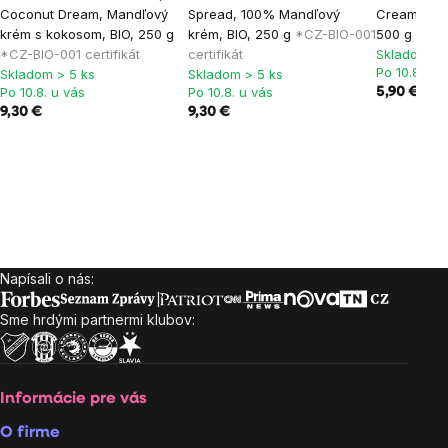
Coconut Dream, Mandľový
Spread, 100% Mandľový
Cream, Kok
krém s kokosom, BIO, 250 g
krém, BIO, 250 g
*CZ-BIO-001
500 g
*CZ-B
*CZ-BIO-001 certifikát
certifikát
Skladom > 
Po 10.8. u 
Skladom > 5 ks
Skladom > 5 ks
Po 10.8. u vás
Po 10.8. u vás
5,90 €
6,90
9,30 €
9,30 €
Napísali o nás:
Zápätie
Sme hrdými partnermi klubov:
Informácie pre vás
O firme