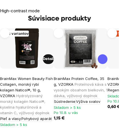
High-contrast mode
Súvisiace produkty
Viac variantov
-20 %
Detail
BrainMax Women Beauty Fish
BrainMax Protein Coffee, 35
BrainMax Na
Collagen, morský rybí
g, VZORKA
Proteínová káva s
VZORKA
Vý
kolagen Naticol®, 10 g,
vysokým obsahom bielkovín, 1
Regenerác
VZORKA
Hydrolyzovaný
dávka, výživový doplnok
Skladom > 
Po 10.8. u 
morský kolagén Naticol®,
Sústredenie
Výživa svalov
kyselina hyalurónová a
0,60 €
0,75
Skladom > 5 ks
Po 10.8. u vás
vitamín C, výživový doplnok
Pleť a vlasy
Pohybový aparát
1,15 €
Skladom > 5 ks