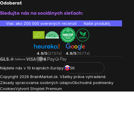
Odoberať
Sledujte nás na sociálnych sieťach:
Viac ako 200 000 overených recenzií
Naše produkty sú laborató
4.9/5
(2737x)
4.9/5
(1577x)
Nájdete nás v 10 krajinách Európy:
SK
Copyright
2026
BrainMarket.sk. Všetky práva vyhradené.
Zásady spracovania osobných údajov
Obchodné podmienky
Cookies
Vytvoril Shoptet Premium