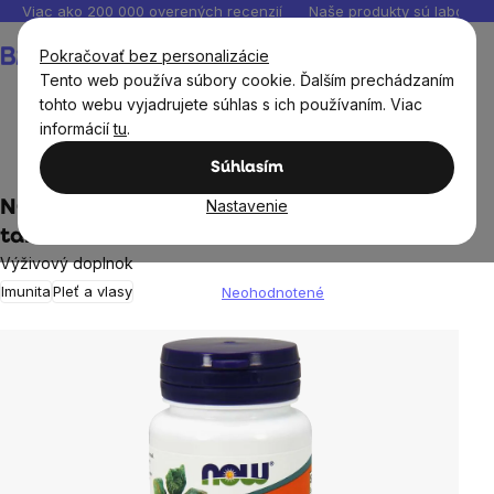
Prejsť
Viac ako 200 000 overených recenzií
Naše produkty sú laborató
na
Nákupný
Pokračovať bez personalizácie
obsah
košík
Tento web používa súbory cookie. Ďalším prechádzaním
tohto webu vyjadrujete súhlas s ich používaním. Viac
informácií
tu
.
Ciele
Imunita
Zinok
Súhlasím
Nastavenie
NOW Zinc (zinok glukonát), 50 mg, 100
tabliet
Výživový doplnok
Imunita
Pleť a vlasy
Neohodnotené
Priemerné
hodnotenie
produktu
je
0,0
z
5
hviezdičiek.