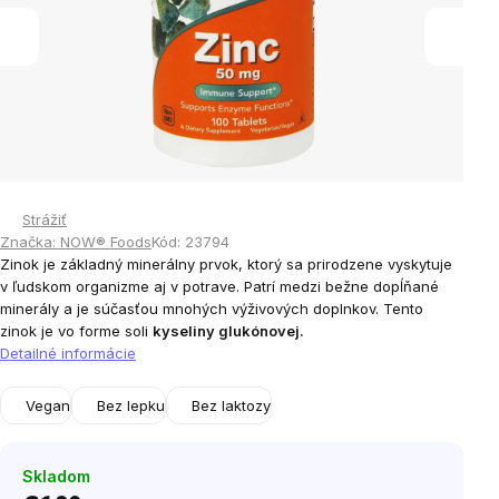
Strážiť
Značka:
NOW® Foods
Kód:
23794
Zinok je základný minerálny prvok, ktorý sa prirodzene vyskytuje
v ľudskom organizme aj v potrave. Patrí medzi bežne dopĺňané
minerály a je súčasťou mnohých výživových doplnkov. Tento
zinok je vo forme soli
kyseliny glukónovej.
Detailné informácie
Vegan
Bez lepku
Bez laktozy
Skladom