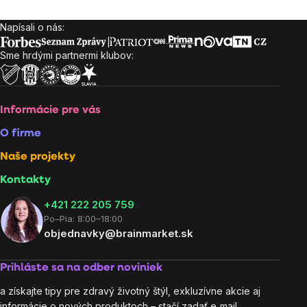
Napísali o nás:
Zápätie
Sme hrdými partnermi klubov:
Informácie pre vás
O firme
Naše projekty
Kontakty
+421 222 205 759
Po–Pia: 8:00–18:00
objednavky@brainmarket.sk
Prihláste sa na odber noviniek
a získajte tipy pre zdravý životný štýl, exkluzívne akcie aj
informácie o nových produktoch – stačí zadať e‑mail.