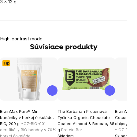
3 x 13 g
High-contrast mode
Súvisiace produkty
Tip
BrainMax Pure® Mini
The Barbarian Proteínová
BrainMax P
banániky v horkej čokoláde,
Tyčinka Organic Chocolate
Coconut ch
BIO, 200 g
*CZ-BIO-001
Coated Almond & Baobab, 68
chipsy v čo
certifikát / BIO banány v 70%
g
Proteín Bar
* CZ-BIO-00
horkej čokoláde
Skladom
Skladom