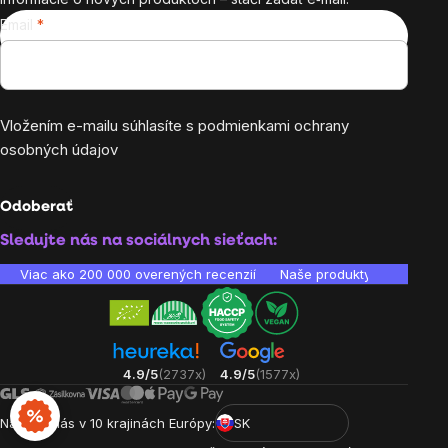
Email
Vložením e-mailu súhlasíte s
podmienkami ochrany
osobných údajov
Odoberať
Sledujte nás na sociálnych sieťach:
Viac ako 200 000 overených recenzií
Naše produkty sú laborató
4.9/5
(2737x)
4.9/5
(1577x)
Nájdete nás v 10 krajinách Európy:
SK