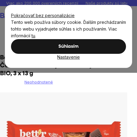
Prejsť
Viac ako 200 000 overených recenzií
Naše produkty sú laborató
na
Nákupný
Pokračovať bez personalizácie
obsah
košík
Tento web používa súbory cookie. Ďalším prechádzaním
tohto webu vyjadrujete súhlas s ich používaním. Viac
informácií
tu
.
Potraviny
Súhlasím
Nastavenie
Bett'r Organic Almond Butter Cups,
Čokoládové košíčky s arašidovým krémom
BIO, 3 x 13 g
Neohodnotené
Priemerné
hodnotenie
produktu
je
0,0
z
5
hviezdičiek.