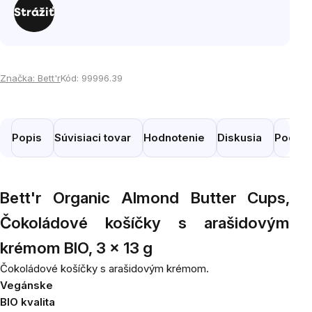
cena:
Strážiť
Značka:
Bett'r
Kód:
99996.39
Popis
Súvisiaci tovar
Hodnotenie
Diskusia
Podobn
Bett'r Organic Almond Butter Cups,
Čokoládové košíčky s arašidovým
krémom BIO, 3 x 13 g
Čokoládové košíčky s arašidovým krémom.
Vegánske
BIO kvalita