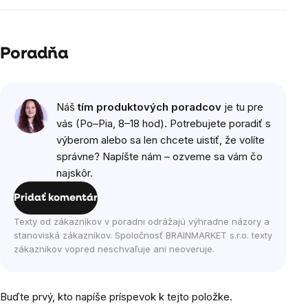
Poradňa
Náš
tím produktových poradcov
je tu pre
vás (Po–Pia, 8–18 hod). Potrebujete poradiť s
výberom alebo sa len chcete uistiť, že volíte
správne? Napíšte nám – ozveme sa vám čo
najskôr.
Pridať komentár
Texty od zákazníkov v poradni odrážajú výhradne názory a
stanoviská zákazníkov. Spoločnosť BRAINMARKET s.r.o. texty
zákazníkov vopred neschvaľuje ani neoveruje.
Buďte prvý, kto napíše príspevok k tejto položke.