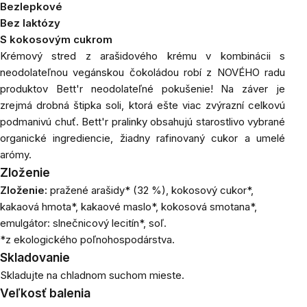
Bezlepkové
Bez laktózy
S kokosovým cukrom
Krémový stred z arašidového krému v kombinácii s
neodolateľnou vegánskou čokoládou robí z NOVÉHO radu
produktov Bett'r neodolateľné pokušenie! Na záver je
zrejmá drobná štipka soli, ktorá ešte viac zvýrazní celkovú
podmanivú chuť.
Bett'r pralinky obsahujú starostlivo vybrané
organické ingrediencie, žiadny rafinovaný cukor a umelé
arómy.
Zloženie
Zloženie:
pražené arašidy* (32 %), kokosový cukor*,
kakaová hmota*, kakaové maslo*, kokosová smotana*,
emulgátor: slnečnicový lecitín*, soľ.
*z ekologického poľnohospodárstva.
Skladovanie
Skladujte na chladnom suchom mieste.
Veľkosť balenia