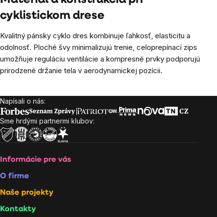
Materiál a konštrukcia pri
cyklistickom drese
Kvalitný pánsky cyklo dres kombinuje ľahkosť, elasticitu a
odolnosť. Ploché švy minimalizujú trenie, celoprepínací zips
umožňuje reguláciu ventilácie a kompresné prvky podporujú
prirodzené držanie tela v aerodynamickej pozícii.
Napísali o nás:
Zápätie
Sme hrdými partnermi klubov:
Informácie pre vás
O firme
Naše projekty
Kontakty