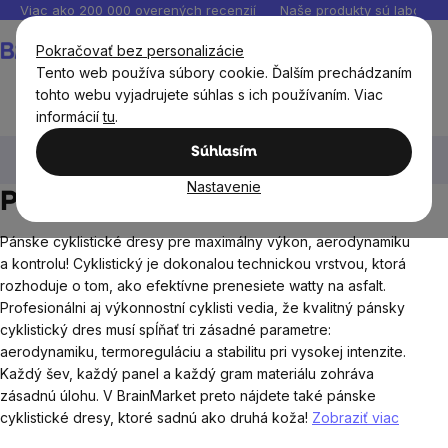
Prejsť
Viac ako 200 000 overených recenzií
Naše produkty sú laborató
na
Nákupný
Pokračovať bez personalizácie
obsah
košík
Tento web používa súbory cookie. Ďalším prechádzaním
tohto webu vyjadrujete súhlas s ich používaním. Viac
informácií
tu
.
Muži
Športové oblečenie pre mužov
Pánske
Súhlasím
cyklistické dresy
Nastavenie
Pánske cyklistické dresy
Pánske cyklistické dresy pre maximálny výkon, aerodynamiku
a kontrolu! Cyklistický je dokonalou technickou vrstvou, ktorá
rozhoduje o tom, ako efektívne prenesiete watty na asfalt.
Profesionálni aj výkonnostní cyklisti vedia, že kvalitný pánsky
cyklistický dres musí spĺňať tri zásadné parametre:
aerodynamiku, termoreguláciu a stabilitu pri vysokej intenzite.
Každý šev, každý panel a každý gram materiálu zohráva
zásadnú úlohu. V BrainMarket preto nájdete také pánske
cyklistické dresy, ktoré sadnú ako druhá koža!
Zobraziť viac