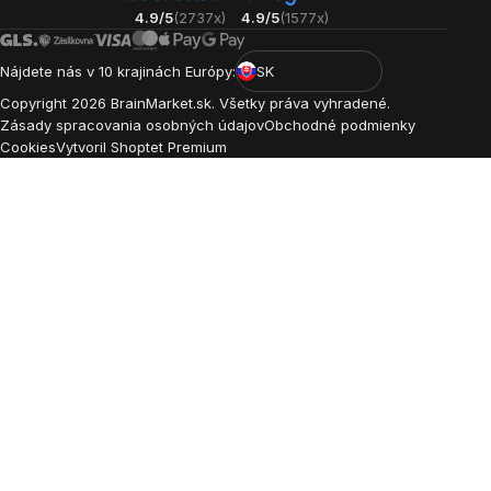
4.9/5
(2737x)
4.9/5
(1577x)
Nájdete nás v 10 krajinách Európy:
SK
Copyright
2026
BrainMarket.sk. Všetky práva vyhradené.
Zásady spracovania osobných údajov
Obchodné podmienky
Cookies
Vytvoril Shoptet Premium