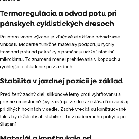
Termoregulácia a odvod potu pri
pánskych cyklistických dresoch
Pri intenzívnom výkone je kľúčové efektívne odvádzanie
vlhkosti. Moderné funkčné materiály podporujú rýchly
transport potu od pokožky a pomáhajú udržať stabilnú
mikroklímu. To znamená menej prehrievania v kopcoch a
rýchlejšie ochladenie pri zjazdoch.
Stabilita v jazdnej pozícii je základ
Predĺžený zadný diel, silikónové lemy proti vyhrňovaniu a
presne umiestnené švy zaisťujú, že dres zostáva fixovaný aj
pri dlhých hodinách v sedle. Zadné vrecká sú konštruované
tak, aby držali obsah stabilne – bez nadmerného pohybu pri
šliapaní.