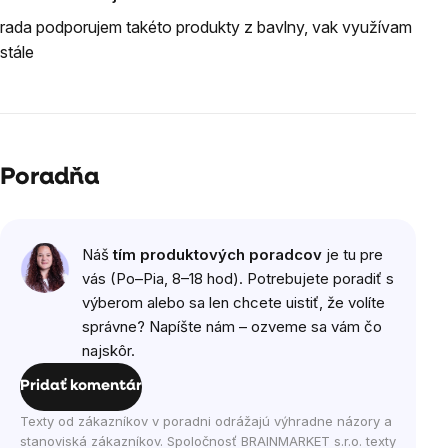
5
Hodnotenie
hviezdičiek.
rada podporujem takéto produkty z bavlny, vak využívam
produktu
stále
je
5
z
5
hviezdičiek.
Poradňa
Náš
tím produktových poradcov
je tu pre
vás (Po–Pia, 8–18 hod). Potrebujete poradiť s
výberom alebo sa len chcete uistiť, že volíte
správne? Napíšte nám – ozveme sa vám čo
najskôr.
Pridať komentár
Texty od zákazníkov v poradni odrážajú výhradne názory a
stanoviská zákazníkov. Spoločnosť BRAINMARKET s.r.o. texty