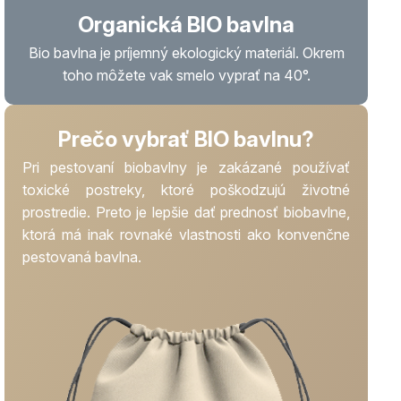
Organická BIO bavlna
Bio bavlna je príjemný ekologický materiál. Okrem
toho môžete vak smelo vyprať na 40
°.
Prečo vybrať BIO bavlnu?
Pri pestovaní biobavlny je zakázané používať
toxické postreky, ktoré poškodzujú životné
prostredie. Preto je lepšie dať prednosť biobavlne,
ktorá má inak rovnaké vlastnosti ako konvenčne
pestovaná bavlna.