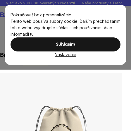
Prejsť
Viac ako 200 000 overených recenzií
Naše produkty sú laborató
na
Nákupný
Pokračovať bez personalizácie
obsah
košík
Tento web používa súbory cookie. Ďalším prechádzaním
tohto webu vyjadrujete súhlas s ich používaním. Viac
informácií
tu
.
BrainMax®
Zero waste
Súhlasím
Nastavenie
BrainMarket Vak na chrbát
2 hodnotenia
Priemerné
hodnotenie
produktu
je
5,0
z
5
hviezdičiek.