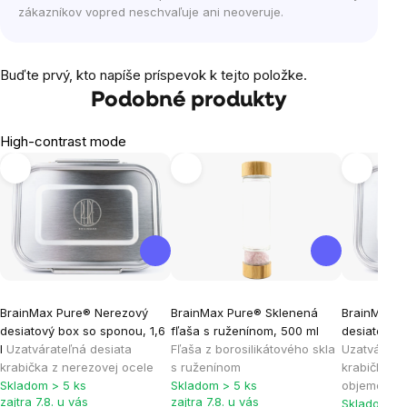
zákazníkov vopred neschvaľuje ani neoveruje.
Buďte prvý, kto napíše príspevok k tejto položke.
Podobné produkty
High-contrast mode
BrainMax Pure® Nerezový
BrainMax Pure® Sklenená
BrainMax P
desiatový box so sponou, 1,6
fľaša s ruženínom, 500 ml
desiatový b
l
Uzatvárateľná desiata
Fľaša z borosilikátového skla
Uzatvárate
krabička z nerezovej ocele
s ruženínom
krabička z 
Skladom > 5 ks
Skladom > 5 ks
objemom 1 l
zajtra 7.8. u vás
zajtra 7.8. u vás
Skladom > 