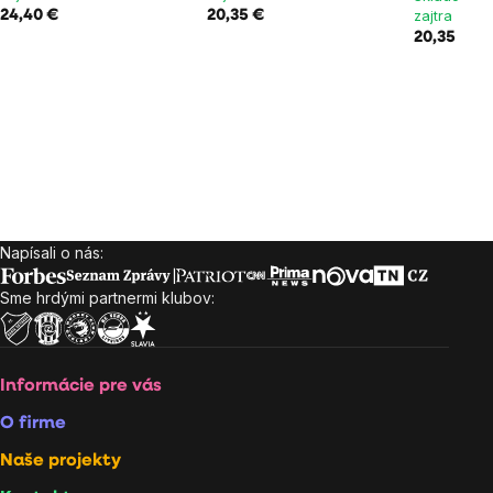
zajtra 7.8. 
24,40 €
20,35 €
20,35 €
Napísali o nás:
Zápätie
Sme hrdými partnermi klubov:
Informácie pre vás
O firme
Naše projekty