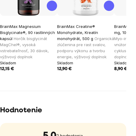
BrainMax Magnesium
BrainMax Creatine®
BrainMax M
Bisglycinate®, 90 rastlinných
Monohydrate, Kreatín
mg, 100 ras
kapsúl
Horčík bisglycinát
monohydrát, 500 g
Organická
Myo-inosito
MagChel®, vysoká
zlúčenina pre rast svalov,
vnútornú r
vstrebateľnosť, 30 dávok,
podporu výkonu a tvorbu
cyklus, 100
výživový doplnok
energie, výživový doplnok
doplnok
Skladom
Skladom
Skladom
12,15 €
12,90 €
8,90 €
Hodnotenie
5,0
Priemerné
2 hodnotenia