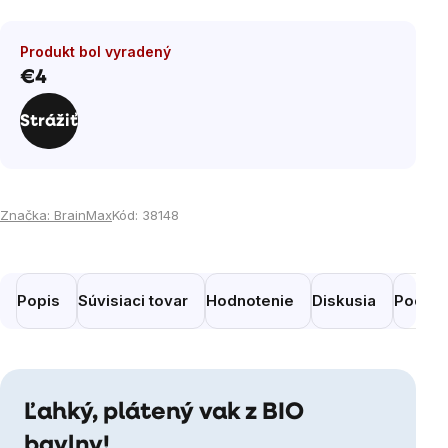
Produkt bol vyradený
€4
Jednotková
cena:
Strážiť
Značka:
BrainMax
Kód:
38148
Popis
Súvisiaci tovar
Hodnotenie
Diskusia
Podobn
Ľahký, plátený vak z BIO
bavlny!