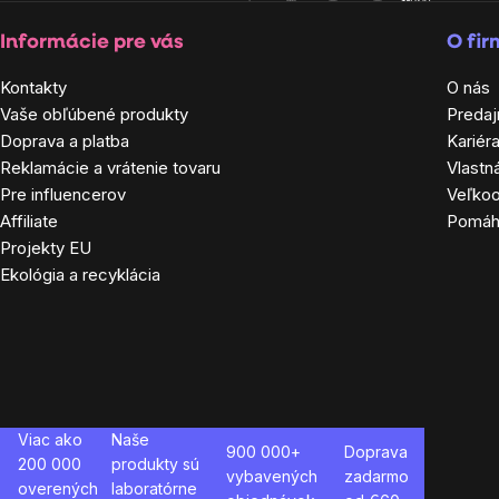
Informácie pre vás
O fi
Kontakty
O nás
Vaše obľúbené produkty
Predaj
Doprava a platba
Kariér
Reklamácie a vrátenie tovaru
Vlastn
Pre influencerov
Veľko
Affiliate
Pomá
Projekty EU
Ekológia a recyklácia
Viac ako
Naše
900 000+
Doprava
200 000
produkty sú
vybavených
zadarmo
overených
laboratórne