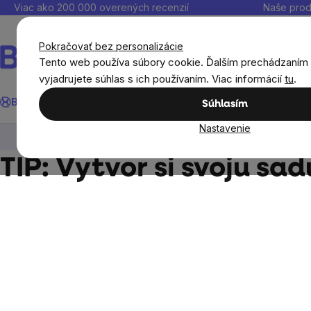
Prejsť
Viac ako 200 000 overených recenzií
Naše prod
na
obsah
Pokračovať bez personalizácie
Tento web používa súbory cookie. Ďalším prechádzaním
vyjadrujete súhlas s ich používaním. Viac informácií
tu
.
Hľadať
BrainMax®
Leto
Ušetri
Ciele
Výživové doplnky
Výhodné 
Súhlasím
Nastavenie
Zdravé Vianoce - rozumné vianočné darčeky 2025
TIP: Vytvor si svoju sad
Bočný
panel