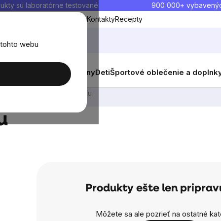
ukty sú laboratórne testované
900 000+ vybavený
Blog
O nás
Doprava a platba
Kontakty
Recepty
 tohto webu
balenia
Novinky
Muži
Ženy
Deti
Športové oblečenie a doplnk
TIP: Vytvor si svoju sadu
u
Produkty ešte len pripra
Môžete sa ale pozrieť na ostatné kat