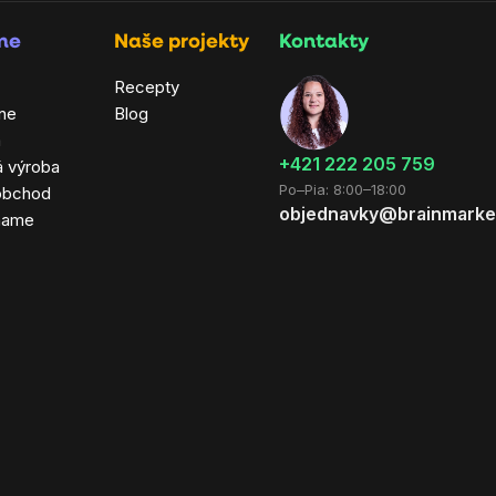
rme
Naše projekty
Kontakty
Recepty
ne
Blog
a
+421 222 205 759
á výroba
Po–Pia: 8:00–18:00
obchod
objednavky@brainmarke
hame