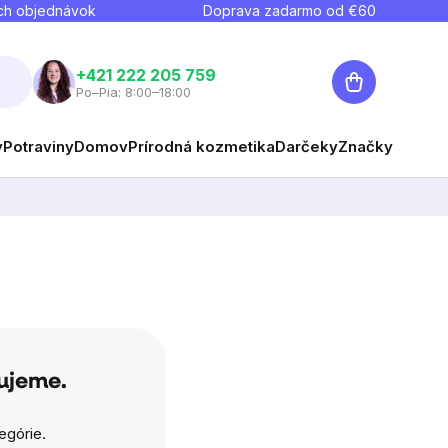
ch objednávok
Doprava zadarmo od €
60
Nákupný
+421 222 205 759
Po–Pia: 8:00–18:00
košík
y
Potraviny
Domov
Prírodná kozmetika
Darčeky
Značky
vujeme.
egórie.