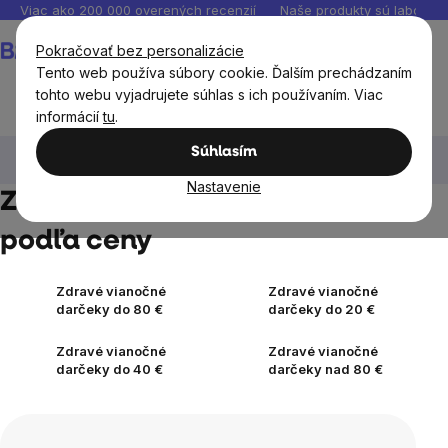
Prejsť
Viac ako 200 000 overených recenzií
Naše produkty sú laborató
na
Nákupný
Pokračovať bez personalizácie
obsah
košík
Tento web používa súbory cookie. Ďalším prechádzaním
tohto webu vyjadrujete súhlas s ich používaním. Viac
informácií
tu
.
Zdravé Vianoce - rozumné vianočné darčeky 2025
Súhlasím
Zdravé vianočné darčeky podľa ceny
Nastavenie
Zdravé vianočné darčeky
podľa ceny
Zdravé vianočné
Zdravé vianočné
darčeky do 80 €
darčeky do 20 €
Zdravé vianočné
Zdravé vianočné
darčeky do 40 €
darčeky nad 80 €