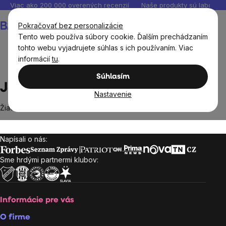
Prejsť
Viac ako 200 000 overených recenzií
Naše produkty sú laborató
na
Nákupný
Pokračovať bez personalizácie
obsah
košík
Tento web používa súbory cookie. Ďalším prechádzaním
tohto webu vyjadrujete súhlas s ich používaním. Viac
informácií
tu
.
Predávané značky
Jamie
Súhlasím
Jamie
Nastavenie
Žiadne produkty značky
Jamie
sa nenašli...
Napísali o nás:
Zápätie
Sme hrdými partnermi klubov:
Informácie pre vás
O firme