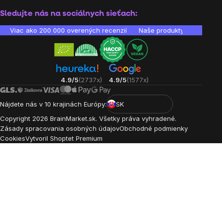
Sledujte nás na sociálnych sieťach:
Viac ako 200 000 overených recenzií
Naše produkty sú laborató
4.9/5
(2737x)
4.9/5
(1577x)
Nájdete nás v 10 krajinách Európy:
SK
Copyright
2026
BrainMarket.sk. Všetky práva vyhradené.
Zásady spracovania osobných údajov
Obchodné podmienky
Cookies
Vytvoril Shoptet Premium